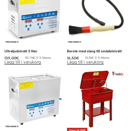
Ultraljudstvätt 3 liter
Borste med slang till smådelstvätt
139,00
€
16,50
€
110,76
€
0 % Moms
13,15
€
0 % Moms
Lägg till i varukorg
Lägg till i varukorg
Spara 14,00€