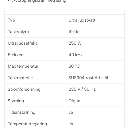
Avtappningskran med slang
Typ
Ultraljudstvätt
Tankvolym
10 liter
Ultraljudseffekt
250 W
Frekvens
40 kHz
Max temperatur
80 °C
Tankmaterial
SUS304 rostfritt stål
Strömförsörjning
230 V / 50 Hz
Styrning
Digital
Tidsinställning
Ja
Temperaturreglering
Ja