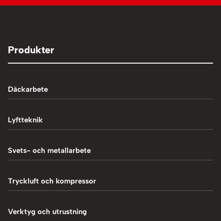
Produkter
Däckarbete
Balanseringsmaskiner
Lyftteknik
Balanseringsvikter
1-Pelarlyft
Svets- och metallarbete
Chockluftare
2-Pelarlyft
Induktionsvärmare
Tryckluft och kompressor
Däckmaskiner
4-Pelarlyft
Metallbearbetning
Däckreparation
Blästring
Verktyg och utrustning
Saxlyft - Låglyft