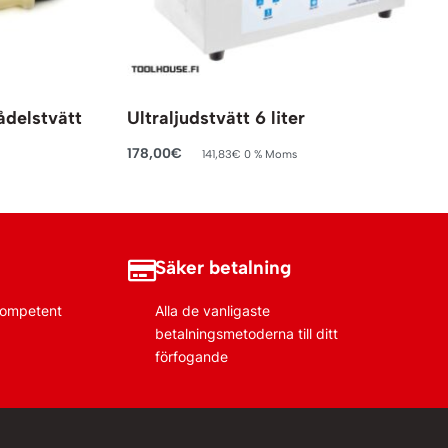
ådelstvätt
Ultraljudstvätt 6 liter
178,00
€
141,83
€
0 % Moms
Lägg till i varukorg
Säker betalning
 kompetent
Alla de vanligaste
betalningsmetoderna till ditt
förfogande