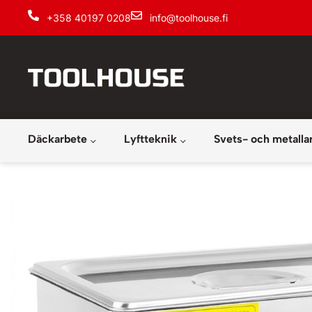
+358 40197 0208
info@toolhouse.fi
Däckarbete
Lyftteknik
Svets- och metalla