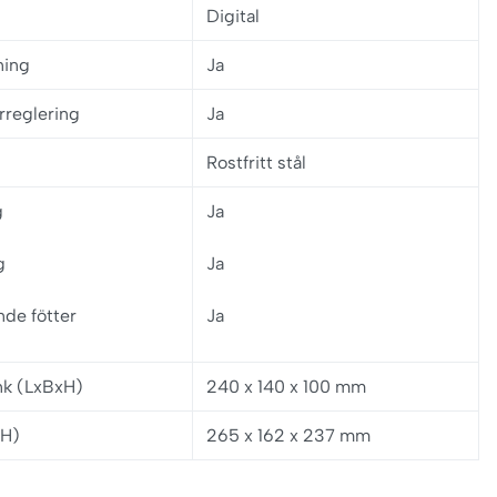
Digital
ning
Ja
rreglering
Ja
Rostfritt stål
g
Ja
g
Ja
nde fötter
Ja
nk (LxBxH)
240 x 140 x 100 mm
xH)
265 x 162 x 237 mm