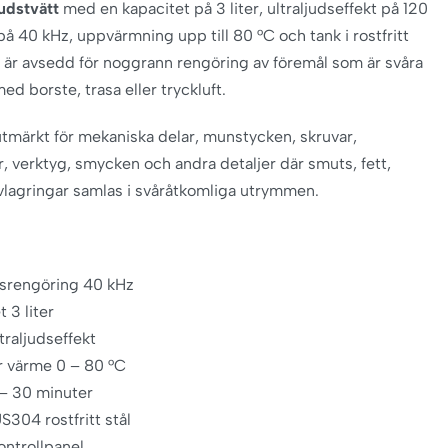
udstvätt
med en kapacitet på 3 liter, ultraljudseffekt på 120
på 40 kHz, uppvärmning upp till 80 °C och tank i rostfritt
är avsedd för noggrann rengöring av föremål som är svåra
ed borste, trasa eller tryckluft.
tmärkt för mekaniska delar, munstycken, skruvar,
r, verktyg, smycken och andra detaljer där smuts, fett,
lagringar samlas i svåråtkomliga utrymmen.
dsrengöring 40 kHz
 3 liter
traljudseffekt
r värme 0 – 80 °C
– 30 minuter
S304 rostfritt stål
kontrollpanel