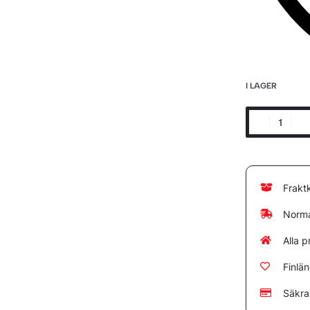
I LAGER
Frakt
Norma
Alla p
Finlä
Säkra