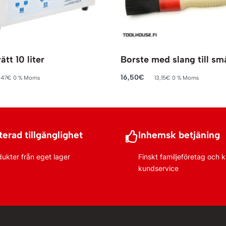
ätt 10 liter
Borste med slang till sm
16,50
€
,47
€
0 % Moms
13,15
€
0 % Moms
rukorg
Lägg till i varukorg
erad tillgänglighet
Inhemsk betjäning
dukter från eget lager
Finskt familjeföretag och
kundservice