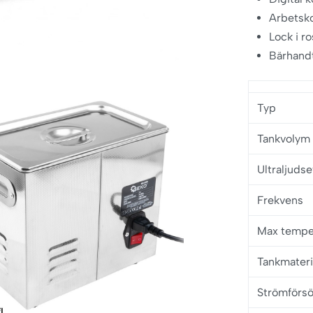
Arbetsko
Lock i ro
Bärhandt
Typ
Tankvolym
Ultraljudse
Frekvens
Max tempe
Tankmateri
Strömförsö