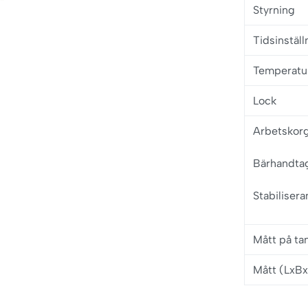
Styrning
Tidsinställ
Temperatu
Lock
Arbetskor
Bärhandta
Stabilisera
Mått på ta
Mått (LxB