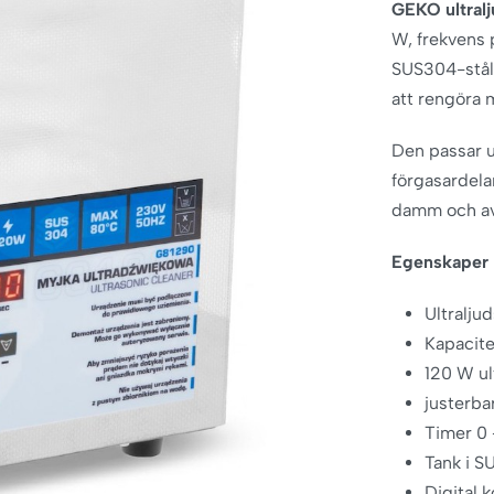
GEKO ultralj
W, frekvens 
SUS304-stål 
att rengöra m
Den passar u
förgasardela
damm och av
Egenskaper
Ultralju
Kapacitet
120 W ul
justerba
Timer 0 
Tank i SU
Digital 