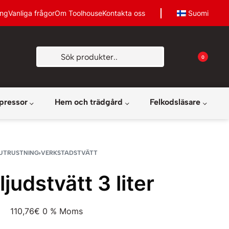
ing
Vanliga frågor
Om Toolhouse
Kontakta oss
Suomi
0
pressor
Hem och trädgård
Felkodsläsare
UTRUSTNING
›
VERKSTADSTVÄTT
ljudstvätt 3 liter
110,76
€
0 % Moms