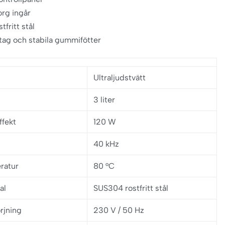
rg ingår
stfritt stål
ag och stabila gummifötter
Ultraljudstvätt
3 liter
ffekt
120 W
40 kHz
ratur
80 °C
al
SUS304 rostfritt stål
rjning
230 V / 50 Hz