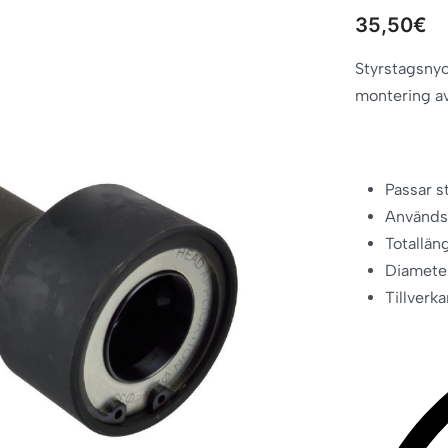
35,50
€
Styrstagsnyc
montering av 
Passar 
Används 
Totallä
Diamete
Tillverk