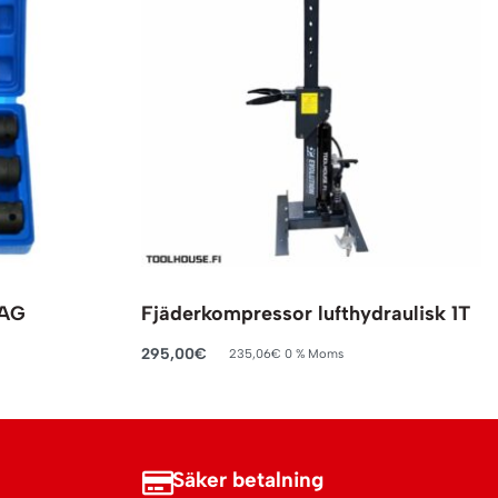
VAG
Fjäderkompressor lufthydraulisk 1T
295,00
€
235,06
€
0 % Moms
Lägg till i varukorg
Säker betalning