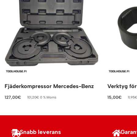
Fjäderkompressor Mercedes-Benz
Verktyg fö
127,00
€
15,00
€
101,20
€
0 % Moms
11,95
Lägg till i varukorg
Lägg till i va
Snabb leverans
Garant