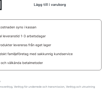
Lägg till i varukorg
kostnaden syns i kassan
l leveranstid 1-3 arbetsdagar
rodukter levereras från eget lager
ndskt familjeföretag med sakkunnig kundservice
 och välkända betalmetoder
7
nsverktyg
,
Verktyg för underrede och transmission
,
Verktyg och utrustning