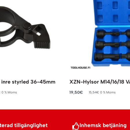
r inre styrled 36-45mm
XZN-Hylsor M14/16/18 
19,50
€
€
0 % Moms
15,54
€
0 % Moms
rukorg
Lägg till i varukorg
erad tillgänglighet
Inhemsk betjäning