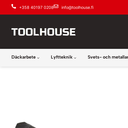
+358 40197 0208
info@toolhouse.fi
Däckarbete
Lyftteknik
Svets- och metalla