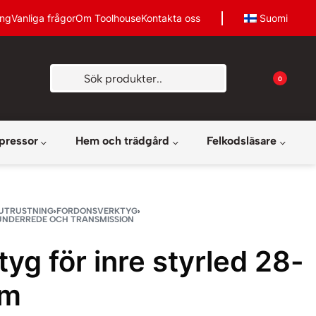
ing
Vanliga frågor
Om Toolhouse
Kontakta oss
Suomi
0
pressor
Hem och trädgård
Felkodsläsare
UTRUSTNING
›
FORDONSVERKTYG
›
UNDERREDE OCH TRANSMISSION
tyg för inre styrled 28-
m