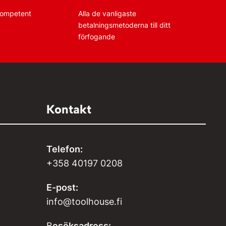
 kompetent
Alla de vanligaste
betalningsmetoderna till ditt
förfogande
Kontakt
Telefon:
+358 40197 0208
E-post:
info@toolhouse.fi
B
esöksadress: