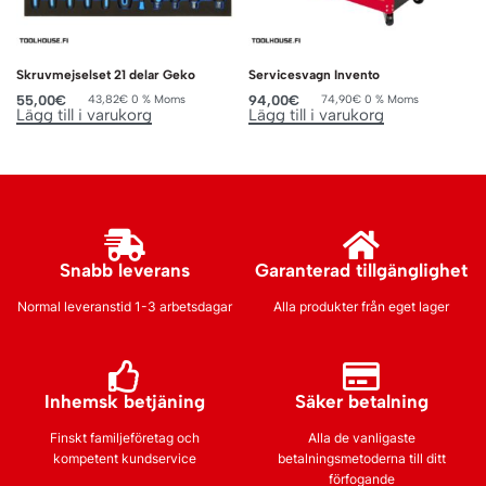
Skruvmejselset 21 delar Geko
Servicesvagn Invento
55,00
€
94,00
€
43,82
€
0 % Moms
74,90
€
0 % Moms
Lägg till i varukorg
Lägg till i varukorg
Snabb leverans
Garanterad tillgänglighet
Normal leveranstid 1-3 arbetsdagar
Alla produkter från eget lager
Inhemsk betjäning
Säker betalning
Finskt familjeföretag och
Alla de vanligaste
kompetent kundservice
betalningsmetoderna till ditt
förfogande