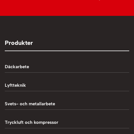
Produkter
Däckarbete
Balanseringsmaskiner
Lyftteknik
Balanseringsvikter
1-Pelarlyft
Svets- och metallarbete
Chockluftare
2-Pelarlyft
Induktionsvärmare
Tryckluft och kompressor
Däckmaskiner
4-Pelarlyft
Metallbearbetning