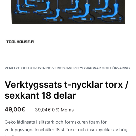
VERKTYG OCH UTRUSTNING
›
VERKTYG
›
VERKTYGSVAGNAR OCH FÖRVARING
Verktygssats t-nycklar torx /
sexkant 18 delar
49,00
€
39,04
€
0 % Moms
Geko lådinsats i slitstark och formskuren foam för
verktygsvagn. Innehåller 18 st Torx- och insexnycklar av hög