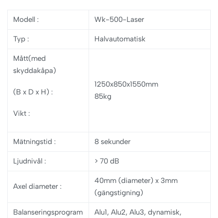
Modell :
Wk-500-Laser
Typ
:
Halvautomatisk
Mått(med
skyddakåpa)
1250x850x1550mm
(B x D x H)
:
85kg
Vikt :
Mätningstid
:
8 sekunder
Ljudnivål
:
> 70 dB
40mm (diameter) x 3mm
Axel diameter
:
(gängstigning)
Balanseringsprogram
Alu1, Alu2, Alu3, dynamisk,