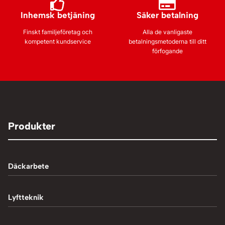
Inhemsk betjäning
Säker betalning
Finskt familjeföretag och
Alla de vanligaste
kompetent kundservice
betalningsmetoderna till ditt
förfogande
Produkter
Däckarbete
Balanseringsmaskiner
Lyftteknik
Balanseringsvikter