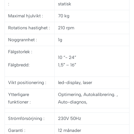
:
statisk
Maximal hjulvikt
:
70 kg
Rotations hastighet
:
210 rpm
Noggrannhet
:
1g
Fälgstorlek
:
10 “- 24”
Fälgbredd:
1,5″ – 16″
Vikt positionering
:
led-display, laser
Ytterligare
Optimering, Autokalibrering. ,
funktioner
:
Auto-diagnos,
Strömförsörjning
:
230V 50Hz
Garanti
:
12 månader