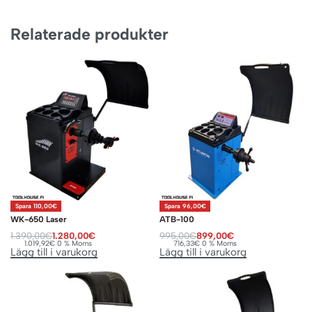
Relaterade produkter
Spara 110,00€
Spara 96,00€
WK-650 Laser
ATB-100
1.390,00
€
1.280,00
€
995,00
€
899,00
€
1.019,92
€
0 % Moms
716,33
€
0 % Moms
Lägg till i varukorg
Lägg till i varukorg