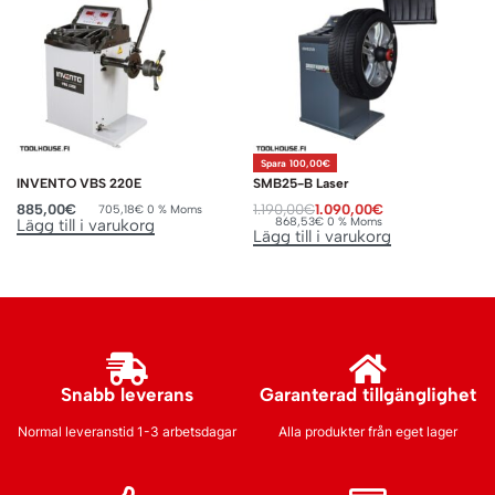
Spara 100,00€
INVENTO VBS 220E
SMB25-B Laser
885,00
€
1.190,00
€
1.090,00
€
705,18
€
0 % Moms
868,53
€
0 % Moms
Lägg till i varukorg
Lägg till i varukorg
Snabb leverans
Garanterad tillgänglighet
Normal leveranstid 1-3 arbetsdagar
Alla produkter från eget lager