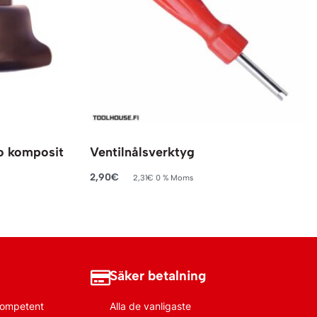
o komposit
Ventilnålsverktyg
2,90
€
2,31
€
0 % Moms
Lägg till i varukorg
Säker betalning
 kompetent
Alla de vanligaste