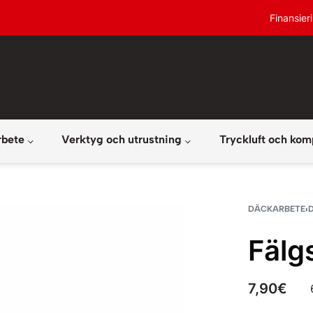
Finansier
rbete
Verktyg och utrustning
Tryckluft och kom
DÄCKARBETE
›
Fälg
7,90
€