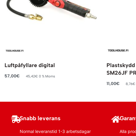
Luftpåfyllare digital
Plastskydd 
SM26JF P
57,00
€
45,42
€
0 % Moms
Lägg till i varukorg
11,00
€
8,76
€
Lägg till i va
Snabb leverans
Garant
Normal leveranstid 1-3 arbetsdagar
Alla pro