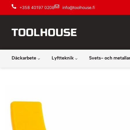
+358 40197 0208
info@toolhouse.fi
Däckarbete
Lyftteknik
Svets- och metalla