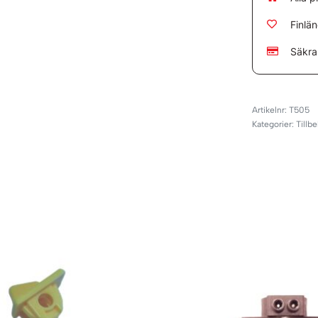
Finlä
Säkra
T505
Kategorier:
Tillb