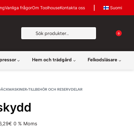
ing
Vanliga frågor
Om Toolhouse
Kontakta oss
Suomi
0
pressor
Hem och trädgård
Felkodsläsare
DÄCKMASKINER
›
TILLBEHÖR OCH RESERVDELAR
skydd
6,29
€
0 % Moms