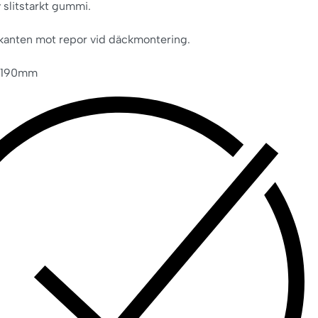
 slitstarkt gummi.
kanten mot repor vid däckmontering.
l 190mm