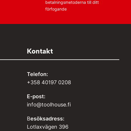
betalningsmetoderna till ditt
förfogande
Kontakt
Telefon:
+358 40197 0208
E-post:
info@toolhouse.fi
B
esöksadress:
Lotlaxvägen 396