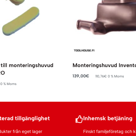
till monteringshuvud
Monteringshuvud Invent
RO
139,00
€
110,76
€
0 % Moms
Lägg till i varukorg
0 % Moms
rukorg
erad tillgänglighet
Inhemsk betjäning
dukter från eget lager
Finskt familjeföretag och