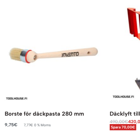
Borste för däckpasta 280 mm
Däcklyft ti
490,00
€
420,
9,75
€
7,77
€
0 % Moms
Spara 70,00€
Lägg till i varukorg
Lägg till i va