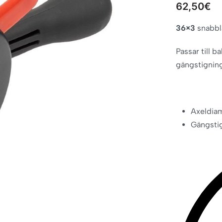
62,50
€
36×3
snabblå
Passar till
gängstignin
Axeldia
Gängsti