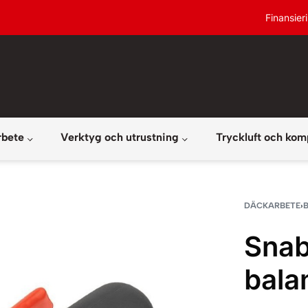
Finansier
rbete
Verktyg och utrustning
Tryckluft och kom
DÄCKARBETE
›
Snab
bala