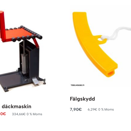
Fälgskydd
ll däckmaskin
7,90
€
6,29
€
0 % Moms
00
€
334,66
€
0 % Moms
Lägg till i varukorg
rukorg