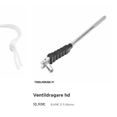
Ventildragare hd
10,90
€
8,69
€
0 % Moms
Lägg till i varukorg