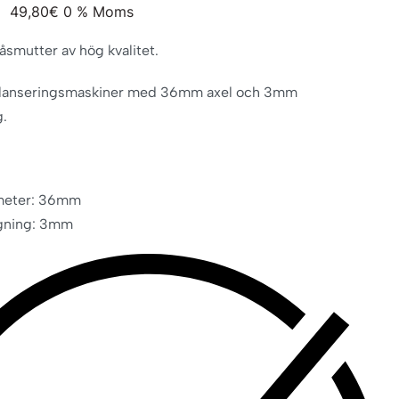
49,80
€
0 % Moms
smutter av hög kvalitet.
 balanseringsmaskiner med 36mm axel och 3mm
g.
meter: 36mm
gning: 3mm