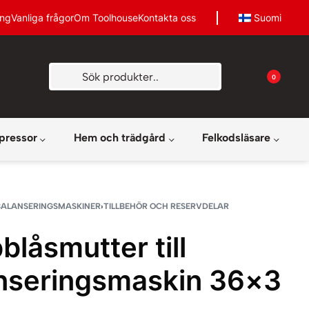
ing
Vanliga frågor
Om Toolhouse
Kontakta oss
Suomi
0
pressor
Hem och trädgård
Felkodsläsare
BALANSERINGSMASKINER
›
TILLBEHÖR OCH RESERVDELAR
blåsmutter till
nseringsmaskin 36×3