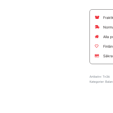
Frakt
Norma
Alla p
Finlä
Säkra
Tn36
Kategorier:
Balan