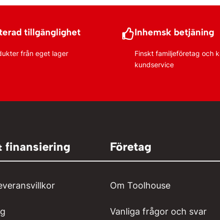
erad tillgänglighet
Inhemsk betjäning
dukter från eget lager
Finskt familjeföretag och
kundservice
& finansiering
Företag
everansvillkor
Om Toolhouse
ng
Vanliga frågor och svar