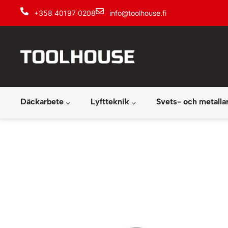
+358 40197 0208
info@toolhouse.fi
Däckarbete
Lyftteknik
Svets- och metalla