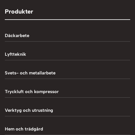
Produkter
Däckarbete
Balanseringsmaskiner
Lyftteknik
Balanseringsvikter
1-Pelarlyft
Svets- och metallarbete
Chockluftare
2-Pelarlyft
Induktionsvärmare
Tryckluft och kompressor
Däckmaskiner
4-Pelarlyft
Metallbearbetning
Däckreparation
Blästring
Verktyg och utrustning
Saxlyft - Låglyft
MIG-svetsning
Däcksskärare
Kompressorer
Batteriladdare
Hem och trädgård
Plasmaskärning
Däckventiler