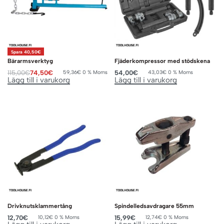
Spara 40,50€
Bärarmsverktyg
Fjäderkompressor med stödskena
115,00
€
74,50
€
54,00
€
59,36
€
0 % Moms
43,03
€
0 % Moms
Lägg till i varukorg
Lägg till i varukorg
Drivknutsklammertång
Spindelledsavdragare 55mm
12,70
€
15,99
€
10,12
€
0 % Moms
12,74
€
0 % Moms