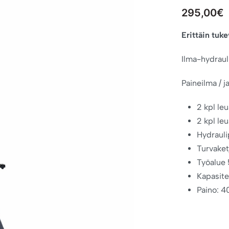
295,00
€
Erittäin tuk
Ilma-hydraul
Paineilma / 
2 kpl le
2 kpl le
Hydrauli
Turvaket
Työalu
Kapasite
Paino: 4