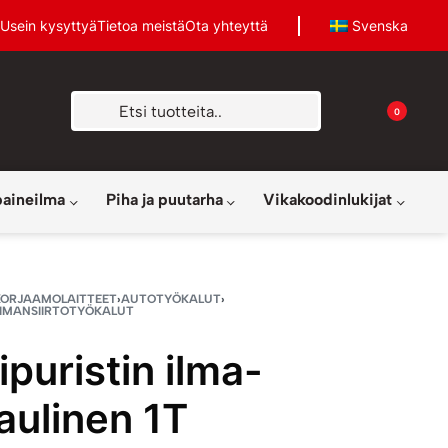
Usein kysyttyä
Tietoa meistä
Ota yhteyttä
Svenska
0
paineilma
Piha ja puutarha
Vikakoodinlukijat
KORJAAMOLAITTEET
›
AUTOTYÖKALUT
›
OIMANSIIRTOTYÖKALUT
ipuristin ilma-
aulinen 1T