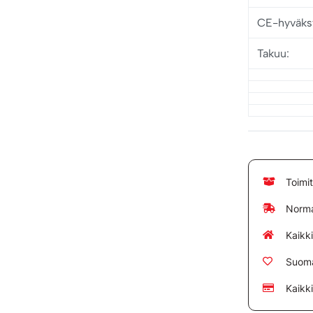
CE-hyväksy
Takuu:
Toimi
Norma
Kaikk
Suoma
Kaikk