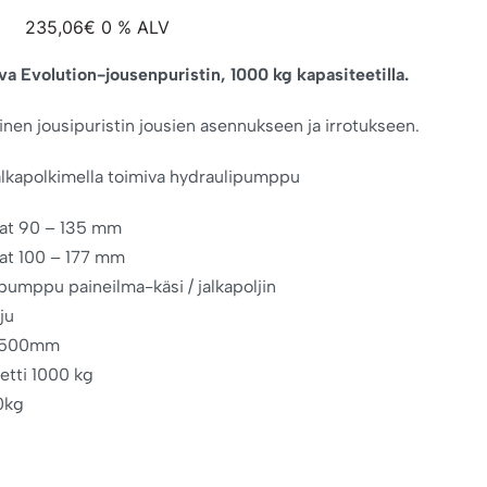
235,06
€
0 % ALV
eva Evolution-jousenpuristin, 1000 kg kapasiteetilla.
inen jousipuristin jousien asennukseen ja irrotukseen.
jalkapolkimella toimiva hydraulipumppu
uat 90 – 135 mm
uat 100 – 177 mm
pumppu paineilma-käsi / jalkapoljin
ju
e 500mm
etti 1000 kg
0kg