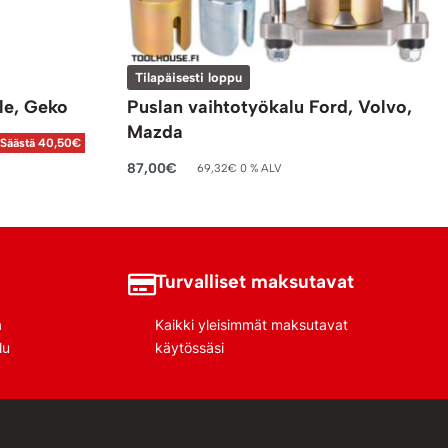
Tilapäisesti loppu
le, Geko
Puslan vaihtotyökalu Ford, Volvo,
Mazda
Säästä 40,50€
87,00
€
69,32
€
0 % ALV
Lue lisää
Turvalliset maksutavat
a
Kaikki yleisimmät maksutavat
lu
käytössäsi