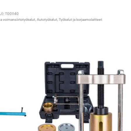
T001140
ja voimansiirtotyökalut
,
Autotyökalut
,
Työkalut ja korjaamolaitteet