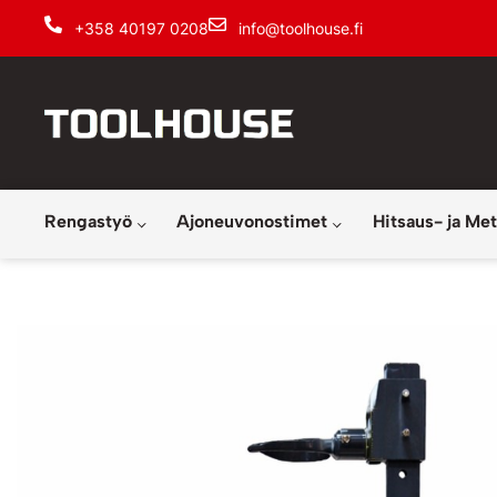
+358 40197 0208
info@toolhouse.fi
Rengastyö
Ajoneuvonostimet
Hitsaus- ja Met