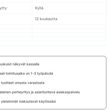
tty:
Kyllä
12 kuukautta
tuskulut näkyvät kassalla
ali toimitusaika on 1-3 työpäivää
i tuotteet omasta varastosta
lainen perheyritys ja asiantunteva asiakaspalvelu
i yleisimmät maksutavat käytössäsi