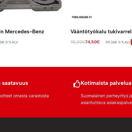
tin Mercedes-Benz
Vääntötyökalu tukivarrel
115,00
€
74,50
€
20
€
0 % ALV
59,36
€
0 % ALV
riin
Lisää ostoskoriin
 saatavuus
Kotimaista palvelua
uotteet omasta varastosta
Suomalainen perheyritys j
asiantunteva asiakaspalve