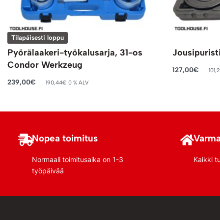
Tilapäisesti loppu
Pyörälaakeri-työkalusarja, 31-os
Jousipuris
Condor Werkzeug
127,00
€
101,
Lisää ostosko
239,00
€
190,44
€
0 % ALV
Lue lisää
Nopea toimitus
Varma
Normaali toimitusaika on 1-3
Kaikki t
työpäivää