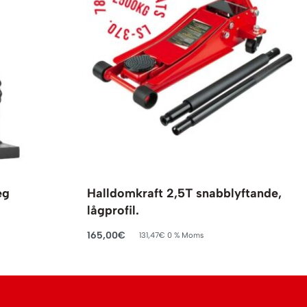
eg
Halldomkraft 2,5T snabblyftande,
lågprofil.
165,00
€
131,47
€
0 % Moms
Lägg till i varukorg