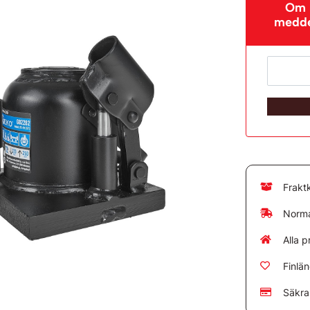
Om p
meddel
Frakt
Norma
Alla p
Finlä
Säkra