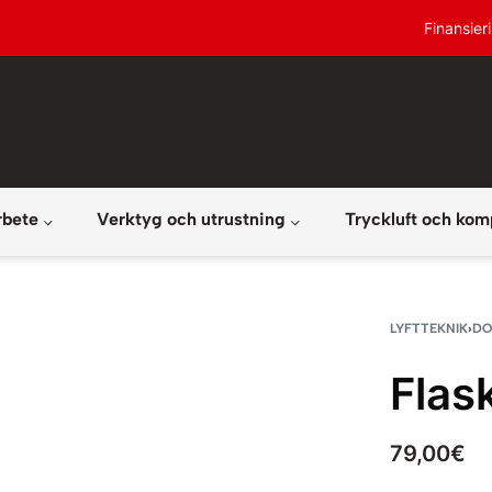
Finansier
rbete
Verktyg och utrustning
Tryckluft och kom
LYFTTEKNIK
›
DO
Flas
79,00
€