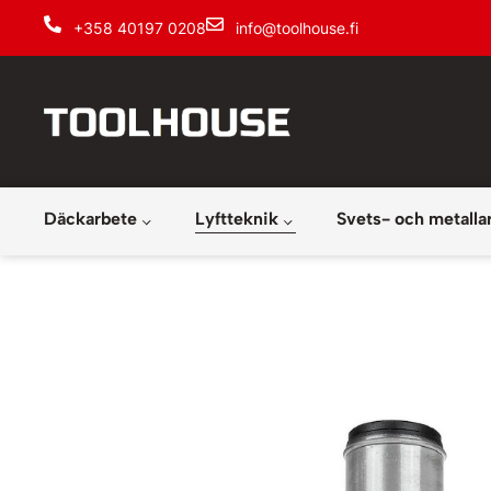
+358 40197 0208
info@toolhouse.fi
Däckarbete
Lyftteknik
Svets- och metalla