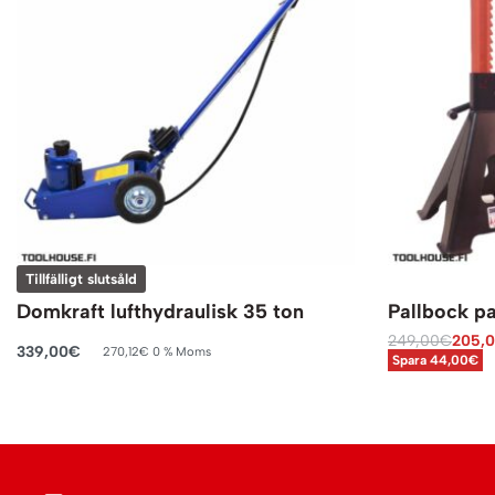
Tillfälligt slutsåld
Domkraft lufthydraulisk 35 ton
Pallbock pa
249,00
€
205,
339,00
€
270,12
€
0 % Moms
Spara 44,00€
Läs mer
Lägg till i va