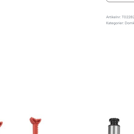
T0228
Kategorier:
Domkr