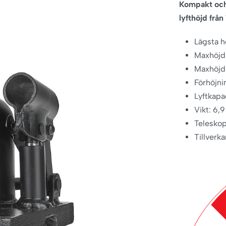
Kompakt och 
lyfthöjd frå
Lägsta 
Maxhöjd
Maxhöjd
Förhöjn
Lyftkapa
Vikt: 6,9
Telesko
Tillverk