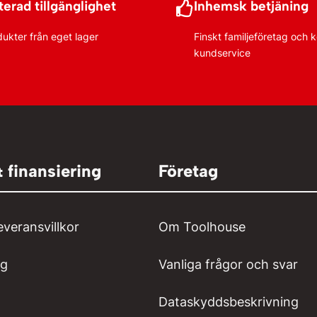
erad tillgänglighet
Inhemsk betjäning
dukter från eget lager
Finskt familjeföretag och
kundservice
& finansiering
Företag
everansvillkor
Om Toolhouse
ng
Vanliga frågor och svar
Dataskyddsbeskrivning