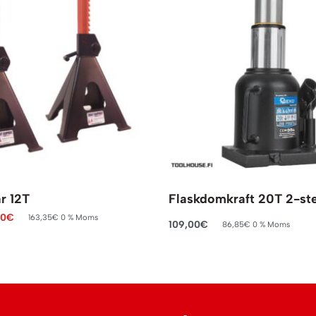
r 12T
Flaskdomkraft 20T 2-st
00
€
163,35
€
0 % Moms
109,00
€
86,85
€
0 % Moms
rukorg
Lägg till i varukorg