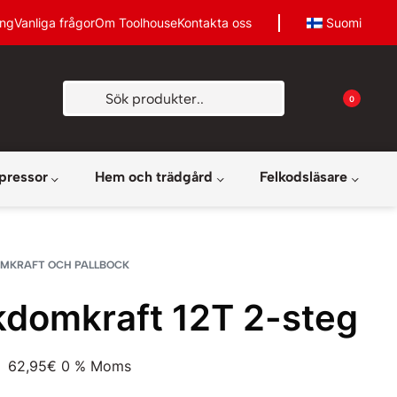
ing
Vanliga frågor
Om Toolhouse
Kontakta oss
Suomi
0
pressor
Hem och trädgård
Felkodsläsare
MKRAFT OCH PALLBOCK
kdomkraft 12T 2-steg
62,95
€
0 % Moms