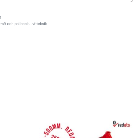
2
aft och pallbock
,
Lyftteknik