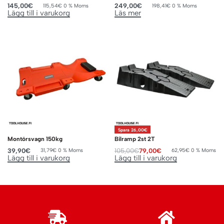
145,00
€
249,00
€
115,54
€
0 % Moms
198,41
€
0 % Moms
Lägg till i varukorg
Läs mer
Spara 26,00€
Montörsvagn 150kg
Bilramp 2st 2T
39,90
€
105,00
€
79,00
€
31,79
€
0 % Moms
62,95
€
0 % Moms
Lägg till i varukorg
Lägg till i varukorg