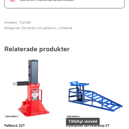
T02285
Kategorier:
Domkraft och pallbock
,
Lyftteknik
Relaterade produkter
Tillfälligt slutsåld
Pallbock 22T
Hydraulisk serviceramp 2T