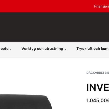
Finansier
rbete
Verktyg och utrustning
Tryckluft och kom
DÄCKARBETE
›
INV
1.045,00