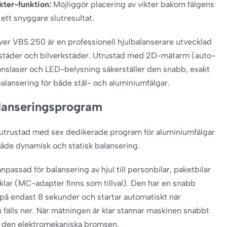
kter-funktion:
Möjliggör placering av vikter bakom fälgens
 ett snyggare slutresultat.
er VBS 250 är en professionell hjulbalanserare utvecklad
kstäder och bilverkstäder. Utrustad med 2D-mätarm (auto-
ionslaser och LED-belysning säkerställer den snabb, exakt
alansering för både stål- och aluminiumfälgar.
alanseringsprogram
 utrustad med sex dedikerade program för aluminiumfälgar
åde dynamisk och statisk balansering.
passad för balansering av hjul till personbilar, paketbilar
lar (MC-adapter finns som tillval). Den har en snabb
på endast 8 sekunder och startar automatiskt när
fälls ner. När mätningen är klar stannar maskinen snabbt
v den elektromekaniska bromsen.