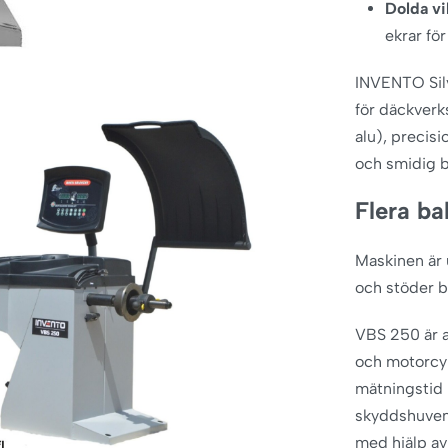
Dolda vi
ekrar för
INVENTO Silv
för däckver
alu), precis
och smidig b
Flera b
Maskinen är
och stöder b
VBS 250 är an
och motorcyk
mätningstid 
skyddshuven 
med hjälp a