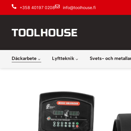
+358 40197 0208
info@toolhouse.fi
Däckarbete
Lyftteknik
Svets- och metalla