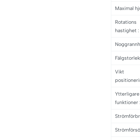
Maximal hj
Rotations
hastighet
:
Noggrann
Fälgstorle
Vikt
positioner
Ytterligare
funktioner
Strömförb
Strömförsö