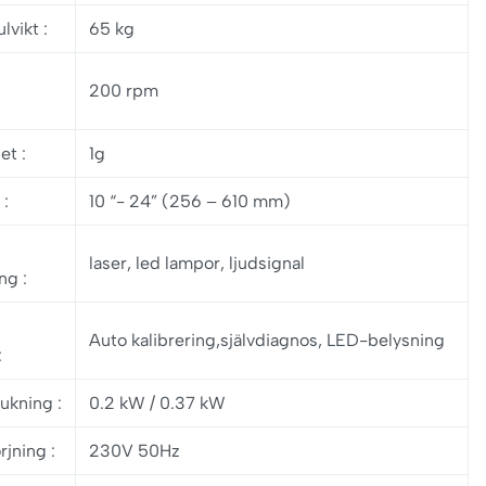
ulvikt
:
65 kg
200 rpm
het
:
1g
k
:
10 “- 24” (256 – 610 mm)
laser, led lampor, ljudsignal
ing
:
Auto kalibrering,självdiagnos, LED-belysning
:
rukning
:
0.2 kW / 0.37 kW
rjning
:
230V 50Hz