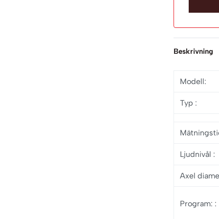
Beskrivning
Modell
:
Typ
:
Mätningst
Ljudnivål
:
Axel diam
Program:
: