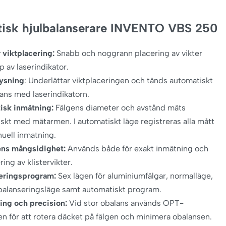
isk hjulbalanserare INVENTO VBS 250
r viktplacering:
Snabb och noggrann placering av vikter
p av laserindikator.
ysning
: Underlättar viktplaceringen och tänds automatiskt
ans med laserindikatorn.
isk inmätning:
Fälgens diameter och avstånd mäts
skt med mätarmen. I automatiskt läge registreras alla mått
uell inmatning.
ns mångsidighet:
Används både för exakt inmätning och
ring av klistervikter.
seringsprogram:
Sex lägen för aluminiumfälgar, normalläge,
 balanseringsläge samt automatiskt program.
ing och precision:
Vid stor obalans används OPT-
en för att rotera däcket på fälgen och minimera obalansen.