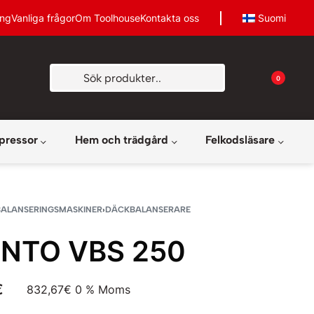
ing
Vanliga frågor
Om Toolhouse
Kontakta oss
Suomi
0
pressor
Hem och trädgård
Felkodsläsare
BALANSERINGSMASKINER
›
DÄCKBALANSERARE
ENTO VBS 250
€
832,67
€
0 % Moms