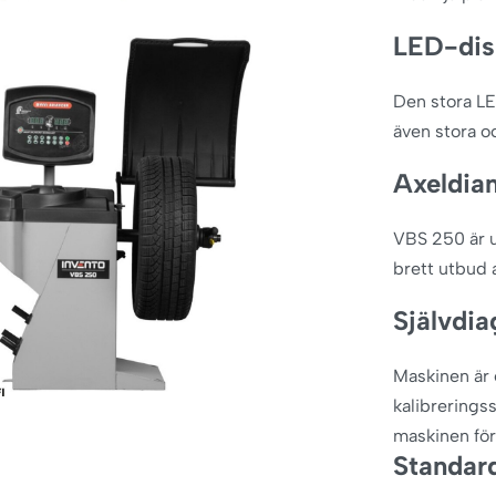
LED-dis
Den stora LE
även stora o
Axeldia
VBS 250 är 
brett utbud a
Självdia
Maskinen är 
kalibreringss
maskinen för
Standar