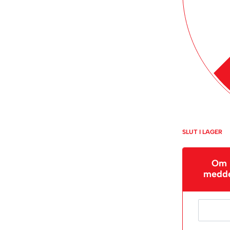
SLUT I LAGER
Om p
meddel