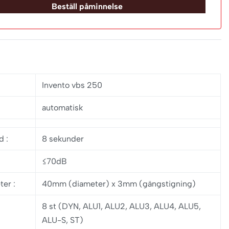
Beställ påminnelse
Invento vbs 250
automatisk
id
:
8 sekunder
≤70dB
eter
:
40mm (diameter) x 3mm (gängstigning)
8 st (DYN, ALU1, ALU2, ALU3, ALU4, ALU5,
ALU-S, ST)