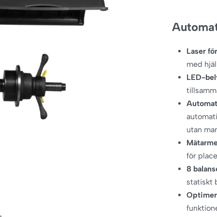
Automat
Laser fö
med hjäl
LED-bel
tillsamm
Automat
automati
utan man
Mätarme
för place
8 balan
statiskt
Optimer
funktion