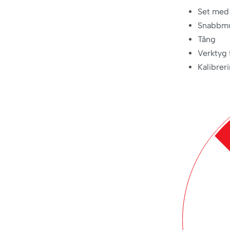
Set med 
Snabbmu
Tång
Verktyg 
Kalibreri