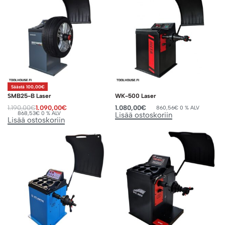
Säästä 100,00€
SMB25-B Laser
WK-500 Laser
1.190,00
€
1.090,00
€
1.080,00
€
860,56
€
0 % ALV
868,53
€
0 % ALV
Lisää ostoskoriin
Lisää ostoskoriin