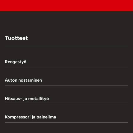
Tuotteet
Rengastyö
Palteennostin
Auton nostaminen
Rengaskoneet
1-Pilarinostimet
Hitsaus- ja metallityö
Rengastarvikkeet/työkalut
2-Pilarinostimet
Hitsaustarvikkeet
Kompressori ja paineilma
Rengasventtiilit
4-Pilarinostimet
Induktiokuumentimet
Renkaan paikkaus