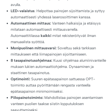
avulla.
LED-valaistus
: Helpottaa painojen sijoittamista ja syttyy
automaattisesti yhdessä laserosoittimen kanssa.
Automaattinen mittaus:
Vanteen halkaisija ja etäisyys
mitataan automaattisesti mittausvarrella.
Automaattitilassa
kaikki
mitat rekisteröityvät ilman
manuaalista syöttöä.
Monipuolinen mittausvarsi:
Soveltuu sekä tarkkaan
mittaukseen että liimapainojen sijoittamiseen.
8 tasapainotusohjelmaa:
Kuusi ohjelmaa alumiinivanteille
mukaan lukien automaattiohjelma. Dynaaminen ja
staattinen tasapainotus.
Optimointi:
Suuren epätasapainon sattuessa OPT-
toiminto auttaa pyörittämään rengasta vanteella
epätasapainon minimoimiseksi.
Piilopainotoiminto:
Mahdollistaa painojen asentamisen
vanteen puolien taakse siistin lopputuloksen
saavuttamiseksi.