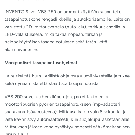
INVENTO Silver VBS 250 on ammattikäyttöön suunniteltu
tasapainotuskone rengasliikkeille ja autokorjaamoille. Laite on
varustettu 2D-mittausvarrella (auto-alu), tarkkuuslaserilla ja
LED-valaistuksella, mikä takaa nopean, tarkan ja
helppokäyttöisen tasapainotuksen sekä teräs- että
alumiinivanteille.
Monipuoliset tasapainotusohjelmat
Laite sisältää kuusii erillistä ohjelmaa alumiinivanteille ja tukee
sekä dynaamista että staattista tasapainotusta.
VBS 250 soveltuu henkilöautojen, pakettiautojen ja
moottoripyörien pyörien tasapainotukseen (mp-adapteri
saatavana lisävarusteena). Mittausaika on vain 8 sekuntia, ja
laite käynnistyy automaattisesti, kun suojakupu lasketaan alas.
Mittauksen jälkeen kone pysähtyy nopeasti sähkömekaanisen
jarrun avulla.