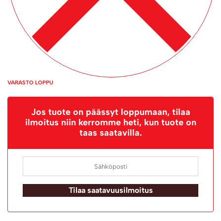
VARASTO LOPPU
Jos tuote on päässyt loppumaan, tilaa
ilmoitus niin kerromme heti, kun tuote on
taas saatavilla.
Tilaa saatavuusilmoitus