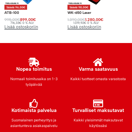
Säästä 96,00€
Säästä 110,00€
ATB-100
WK-650 Laser
995,00
€
899,00
€
1.390,00
€
1.280,00
€
716,33
€
0 % ALV
1.019,92
€
0 % ALV
Lisää ostoskoriin
Lisää ostoskoriin
Nopea toimitus
Varma saatavuus
Normaali toimitusaika on 1-3
Kaikki tuotteet omasta varastosta
työpäivää
Kotimaista palvelua
Turvalliset maksutavat
Suomalainen perheyritys ja
Kaikki yleisimmät maksutavat
asiantunteva asiakaspalvelu
käytössäsi