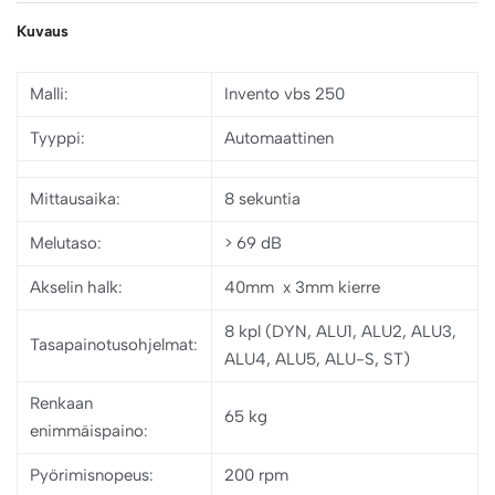
Kuvaus
Malli:
Invento vbs 250
Tyyppi
:
Automaattinen
Mittausaika:
8 sekuntia
Melutaso:
> 69 dB
Akselin halk:
40mm x 3mm kierre
8 kpl (DYN, ALU1, ALU2, ALU3,
Tasapainotusohjelmat:
ALU4, ALU5, ALU-S, ST)
Renkaan
65 kg
enimmäispaino:
Pyörimisnopeus:
200 rpm