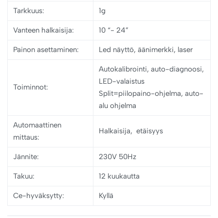
Tarkkuus:
1g
Vanteen halkaisija:
10 “- 24”
Painon asettaminen:
Led näyttö, äänimerkki, laser
Autokalibrointi, auto-diagnoosi,
LED-valaistus
Toiminnot:
Split=piilopaino-ohjelma, auto-
alu ohjelma
Automaattinen
Halkaisija, etäisyys
mittaus:
Jännite
:
230V 50Hz
Takuu
:
12 kuukautta
Ce-hyväksytty:
Kyllä