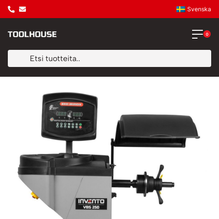
Svenska
0