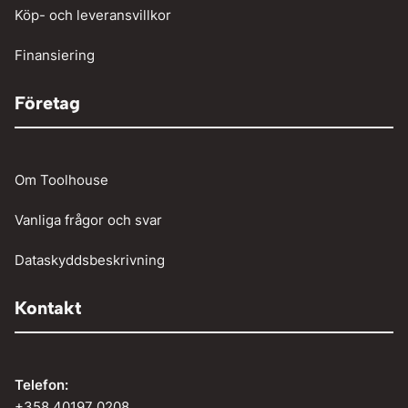
Köp- och leveransvillkor
Vinschar
Finansiering
Företag
Om Toolhouse
Vanliga frågor och svar
Dataskyddsbeskrivning
Kontakt
Telefon:
+358 40197 0208