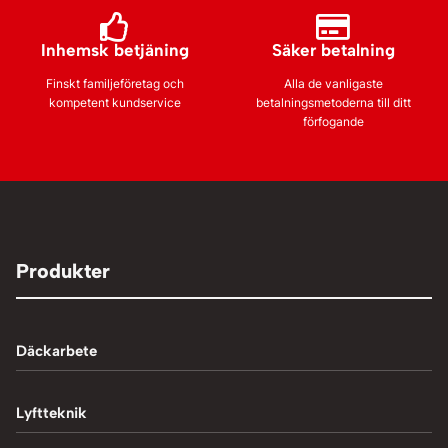
Inhemsk betjäning
Säker betalning
Finskt familjeföretag och
Alla de vanligaste
kompetent kundservice
betalningsmetoderna till ditt
förfogande
Produkter
Däckarbete
Balanseringsmaskiner
Lyftteknik