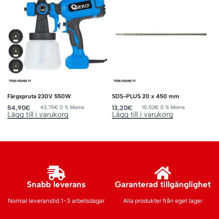
Färgspruta 230V 550W
SDS-PLUS 20 x 450 mm
54,90
€
13,20
€
43,75
€
0 % Moms
10,52
€
0 % Moms
Lägg till i varukorg
Lägg till i varukorg
Snabb leverans
Garanterad tillgänglighet
Normal leveranstid 1-3 arbetsdagar
Alla produkter från eget lager