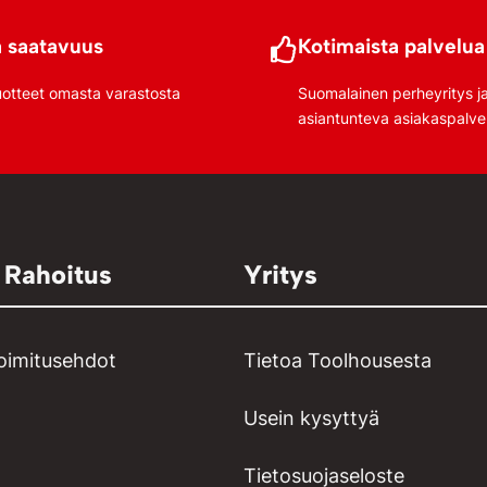
 saatavuus
Kotimaista palvelua
uotteet omasta varastosta
Suomalainen perheyritys j
asiantunteva asiakaspalve
 Rahoitus
Yritys
toimitusehdot
Tietoa Toolhousesta
Usein kysyttyä
Tietosuojaseloste