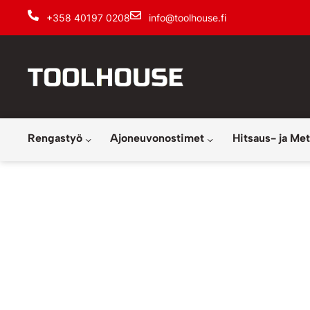
+358 40197 0208
info@toolhouse.fi
Rengastyö
Ajoneuvonostimet
Hitsaus- ja Met