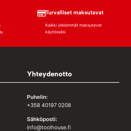
Turvalliset maksutavat
a
Kaikki yleisimmät maksutavat
lu
käytössäsi
Yhteydenotto
Puhelin:
+358 40197 0208
Sähköposti:
info@toolhouse.fi