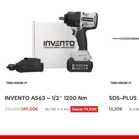
INVENTO AS63 – 1/2″ 1200 Nm
SDS-PLUS 
219,00
€
149,00
€
13,20
€
118,73
€
0 % ALV
10,52
Säästä 70,00€
Lisää ostoskoriin
Lisää ostosko