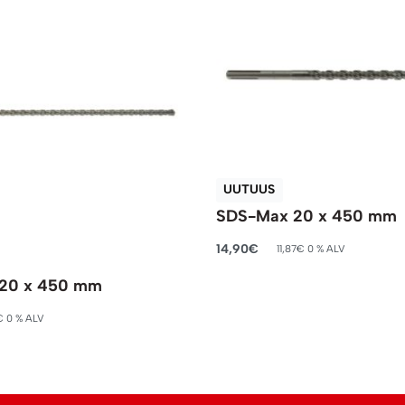
UUTUUS
SDS-Max 20 x 450 mm
14,90
€
11,87
€
0 % ALV
Lisää ostoskoriin
20 x 450 mm
€
0 % ALV
riin