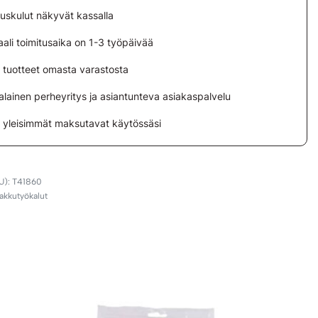
tuskulut näkyvät kassalla
ali toimitusaika on 1-3 työpäivää
i tuotteet omasta varastosta
lainen perheyritys ja asiantunteva asiakaspalvelu
i yleisimmät maksutavat käytössäsi
T41860
 akkutyökalut