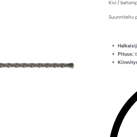
Kivi / betoni
Suunniteltu 
Halkaisij
Pituus:
6
Kiinnity