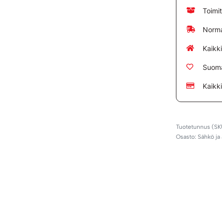
Toimi
Norma
Kaikk
Suoma
Kaikk
Osasto:
Sähkö ja