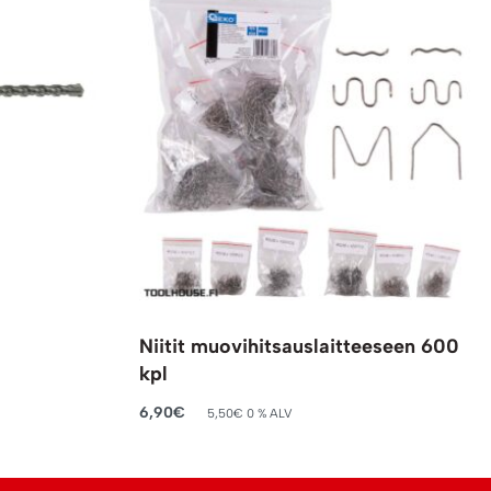
Niitit muovihitsauslaitteeseen 600
kpl
6,90
€
5,50
€
0 % ALV
Lisää ostoskoriin