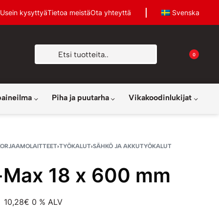
Usein kysyttyä
Tietoa meistä
Ota yhteyttä
Svenska
0
paineilma
Piha ja puutarha
Vikakoodinlukijat
KORJAAMOLAITTEET
›
TYÖKALUT
›
SÄHKÖ JA AKKUTYÖKALUT
-Max 18 x 600 mm
10,28
€
0 % ALV