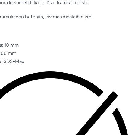
pora kovametallikärjellä volframkarbidista
poraukseen betoniin, kivimateriaaleihin ym.
a:
18 mm
00 mm
s:
SDS-Max