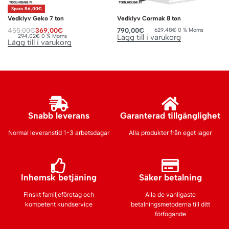
Spara 86,00€
Vedklyv Geko 7 ton
Vedklyv Cormak 8 ton
455,00
€
369,00
€
790,00
€
629,48
€
0 % Moms
294,02
€
0 % Moms
Lägg till i varukorg
Lägg till i varukorg
Snabb leverans
Garanterad tillgänglighet
Normal leveranstid 1-3 arbetsdagar
Alla produkter från eget lager
Inhemsk betjäning
Säker betalning
Finskt familjeföretag och
Alla de vanligaste
kompetent kundservice
betalningsmetoderna till ditt
förfogande