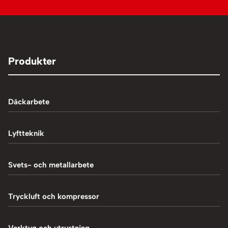
Produkter
Däckarbete
Balanseringsmaskiner
Lyftteknik
Balanseringsvikter
1-Pelarlyft
Svets- och metallarbete
Chockluftare
2-Pelarlyft
Induktionsvärmare
Tryckluft och kompressor
Däckmaskiner
4-Pelarlyft
Metallbearbetning
Däckreparation
Blästring