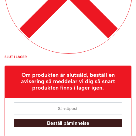
SLUT I LAGER
Om produkten är slutsåld, beställ en
avisering så meddelar vi dig så snart
produkten finns i lager igen.
Beställ påminnelse