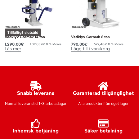
Tillfälligt slutsåld
Vedklyv Cormak 14 ton
Vedklyv Cormak 8 ton
1.290,00
€
790,00
€
1.027,89
€
0 % Moms
629,48
€
0 % Moms
Läs mer
Lägg till i varukorg
Snabb leverans
Garanterad tillgänglighet
Normal leveranstid 1-3 arbetsdagar
Alla produkter från eget lager
Inhemsk betjäning
Säker betalning