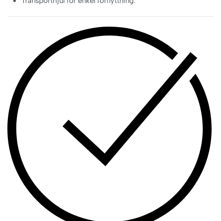
Transporthjul för enkel förflyttning.