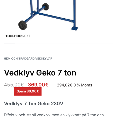
HEM OCH TRÄDGÅRD
›
VEDKLYVAR
Vedklyv Geko 7 ton
455,00
€
369,00
€
294,02
€
0 % Moms
Spara 86,00€
Vedklyv 7 Ton Geko 230V
Effektiv och stabil vedklyv med en klyvkraft på 7 ton och