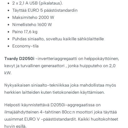
2 x 2,1 A USB (pikalataus).
Täyttää EURO 5 päästöstandardin
Maksimiteho 2000 W
Nimellisteho 1600 W
Paino 17,6 kg
Puhdas siniaalto, soveltuu kaikille sähkölaitteille
Economy-tila
Tvardy D2050i
-invertteriaggregaatti on helppokäyttöinen,
kevyt ja turvallinen generaattori , jonka huipputeho on 2,0
kW.
Nykyaikaisen siniaalto-tekniikkaa joka mahdollistaa myös
herkkien laitteiden kuten tietokoneiden käyttämisen.
Helposti käynnistettävä D2050i-aggregaatissa on
ilmajäähdytteinen 4-tahtinen 80cc:n moottori joka täyttää
uusimmat EURO V -päästöstandardit. Kaikki huoltokohteet
hyvin esillä.