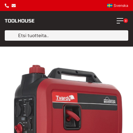
Svenska
0