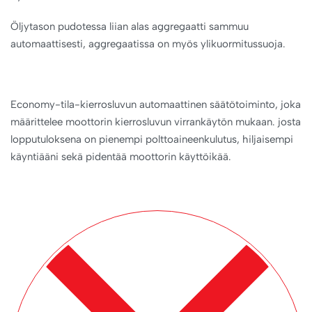
Öljytason pudotessa liian alas aggregaatti sammuu
automaattisesti, aggregaatissa on myös ylikuormitussuoja.
Economy-tila-kierrosluvun automaattinen säätötoiminto, joka
määrittelee moottorin kierrosluvun virrankäytön mukaan. josta
lopputuloksena on pienempi polttoaineenkulutus, hiljaisempi
käyntiääni sekä pidentää moottorin käyttöikää.