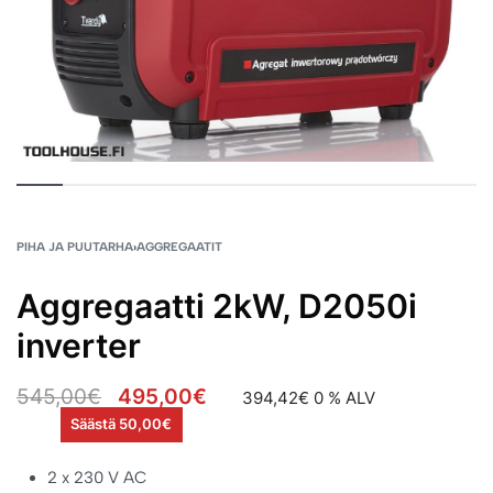
PIHA JA PUUTARHA
›
AGGREGAATIT
Aggregaatti 2kW, D2050i
inverter
545,00
€
495,00
€
394,42
€
0 % ALV
Säästä 50,00€
2 x 230 V AC