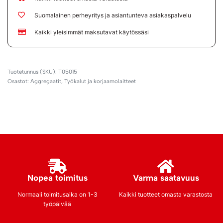
Suomalainen perheyritys ja asiantunteva asiakaspalvelu
Kaikki yleisimmät maksutavat käytössäsi
T05015
Osastot:
Aggregaatit
,
Työkalut ja korjaamolaitteet
Nopea toimitus
Varma saatavuus
Normaali toimitusaika on 1-3
Kaikki tuotteet omasta varastosta
työpäivää