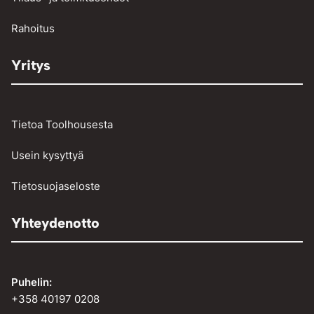
Vinssit ja taljat
Rahoitus
Yritys
Tietoa Toolhousesta
Usein kysyttyä
Tietosuojaseloste
Yhteydenotto
Puhelin:
+358 40197 0208