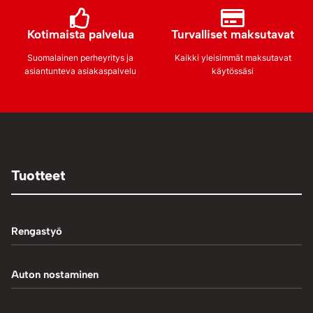
Kotimaista palvelua
Turvalliset maksutavat
Suomalainen perheyritys ja
Kaikki yleisimmät maksutavat
asiantunteva asiakaspalvelu
käytössäsi
Tuotteet
Rengastyö
Palteennostin
Auton nostaminen
Rengaskoneet