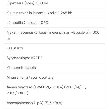
Öljymäärä (noin): 350 ml
Kulutus täydellä kuormituksella: 1,268 l/h
Lämpötila (maks.): 40 °C
Maksimiasennuskorkeus (merenpinnan yläpuolella): 1000
m
Käsistartti
Sytytystulppa: A7RTC
Ylikuormitussuoja
Alhaisen öljyntason osoittaja
Äänen tehotaso (LWA): 91,6 dB(A) (2000/14/EC,
2005/88/EC)
Äänenpainetaso (LpA): 71,6 dB(A)