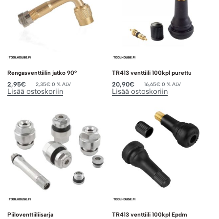
Rengasventtiilin jatko 90°
TR413 venttiili 100kpl purettu
2,95
€
20,90
€
2,35
€
0 % ALV
16,65
€
0 % ALV
Lisää ostoskoriin
Lisää ostoskoriin
Piiloventtiiliisarja
TR413 venttiili 100kpl Epdm