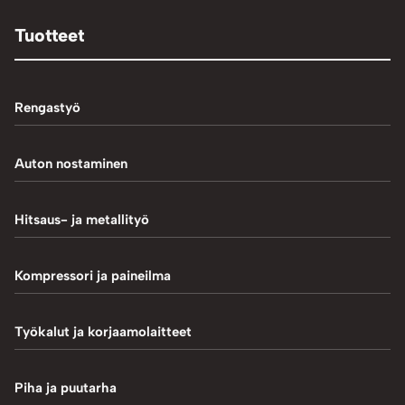
Tuotteet
Rengastyö
Palteennostin
Auton nostaminen
Rengaskoneet
1-Pilarinostimet
Hitsaus- ja metallityö
Rengastarvikkeet/työkalut
2-Pilarinostimet
Hitsaustarvikkeet
Kompressori ja paineilma
Rengasventtiilit
4-Pilarinostimet
Induktiokuumentimet
Renkaan paikkaus
Hiekkapuhallus
Työkalut ja korjaamolaitteet
Saksinostimet ja Matalanostimet
Metallityö
Renkaan uritus
Kompressorit
Akkulaturit ja testerit
Piha ja puutarha
MIG-hitsaus
Tasapainotuskoneet