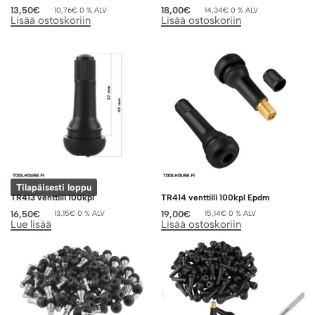
13,50
€
18,00
€
10,76
€
0 % ALV
14,34
€
0 % ALV
Lisää ostoskoriin
Lisää ostoskoriin
Tilapäisesti loppu
TR413 venttiili 100kpl
TR414 venttiili 100kpl Epdm
16,50
€
19,00
€
13,15
€
0 % ALV
15,14
€
0 % ALV
Lue lisää
Lisää ostoskoriin