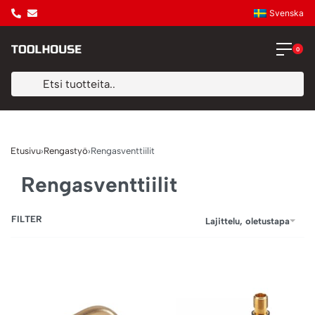
Svenska
0
Etusivu
›
Rengastyö
›
Rengasventtiilit
Rengasventtiilit
FILTER
Lajittelu, oletustapa