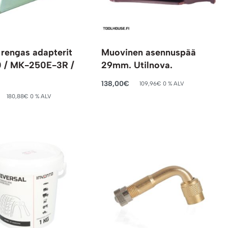
rengas adapterit
Muovinen asennuspää
 / MK-250E-3R /
29mm. Utilnova.
138,00
€
109,96
€
0 % ALV
Lisää ostoskoriin
180,88
€
0 % ALV
oskoriin