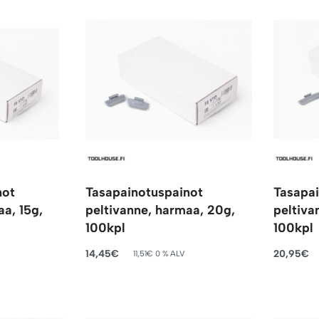
not
Tasapainotuspainot
Tasapai
aa, 15g,
peltivanne, harmaa, 20g,
peltiva
100kpl
100kpl
14,45
€
20,95
€
V
11,51
€
0 % ALV
Lisää ostoskoriin
Lisää ost