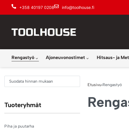
+358 40197 0208
info@toolhouse.fi
Rengastyö
Ajoneuvonostimet
Hitsaus- ja Met
Suodata hinnan mukaan
Etusivu
›
Rengastyö
Renga
Tuoteryhmät
Piha ja puutarha