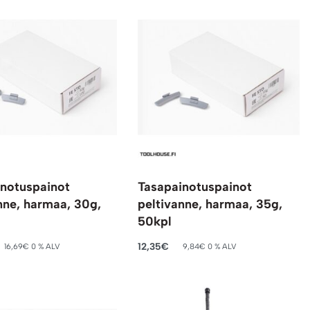
notuspainot
Tasapainotuspainot
nne, harmaa, 30g,
peltivanne, harmaa, 35g,
50kpl
12,35
€
16,69
€
0 % ALV
9,84
€
0 % ALV
oskoriin
Lisää ostoskoriin