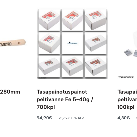
i 280mm
Tasapainotuspainot
Tasapai
peltivanne Fe 5-40g /
peltiva
700kpl
100kpl
94,90
€
4,30
€
75,62
€
0 % ALV
Lisää ostoskoriin
Lisää ost