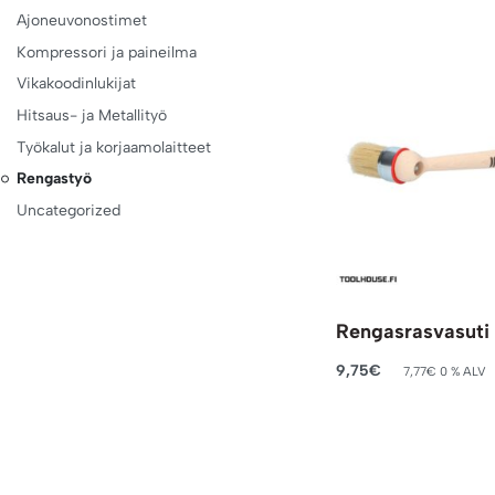
Ajoneuvonostimet
Kompressori ja paineilma
Vikakoodinlukijat
Hitsaus- ja Metallityö
Työkalut ja korjaamolaitteet
Rengastyö
Uncategorized
Rengasrasvasut
9,75
€
7,77
€
0 % ALV
Lisää ostoskoriin