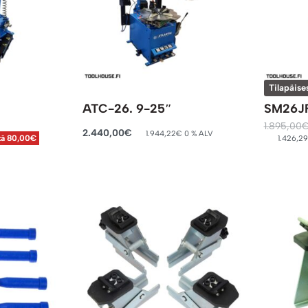
Tilapäise
ATC-26. 9-25″
SM26JF
1.895,00
2.440,00
€
1.944,22
€
0 % ALV
1.426,29
tä 80,00€
Lisää ostoskoriin
Lue lisää