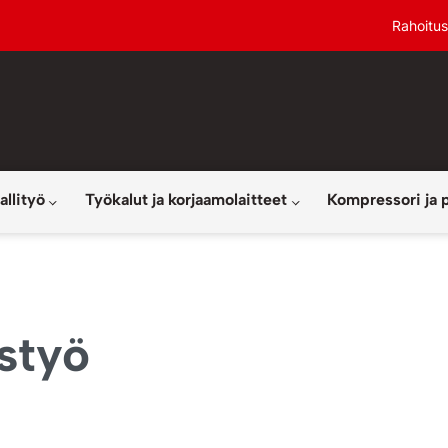
Rahoitus
allityö
Työkalut ja korjaamolaitteet
Kompressori ja 
styö