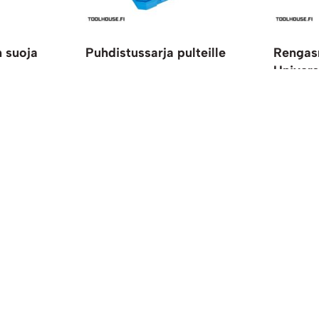
n suoja
Puhdistussarja pulteille
Rengas
Univers
35,00
€
27,89
€
0 % ALV
Lisää ostoskoriin
12,90
€
V
Lisää ost