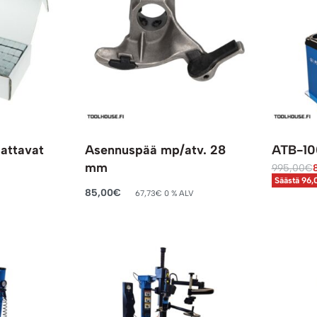
mattavat
Asennuspää mp/atv. 28
ATB-10
g
mm
995,00
€
Säästä 96
Lisää ost
85,00
€
67,73
€
0 % ALV
Lisää ostoskoriin