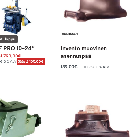
sti loppu
 PRO 10-24″
Invento muovinen
asennuspää
€
1.790,00
€
€
0 % ALV
Säästä 105,00€
139,00
€
110,76
€
0 % ALV
Lisää ostoskoriin