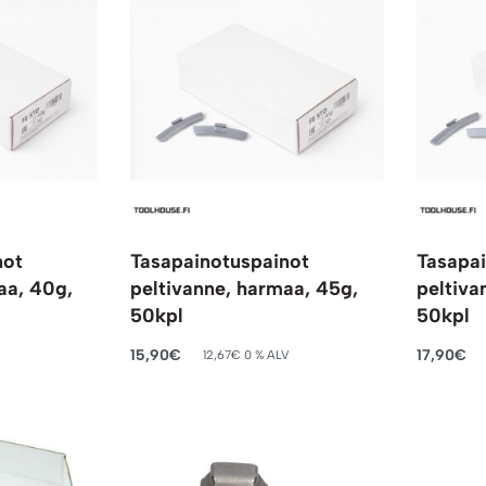
not
Tasapainotuspainot
Tasapai
aa, 40g,
peltivanne, harmaa, 45g,
peltiva
50kpl
50kpl
15,90
€
17,90
€
12,67
€
0 % ALV
Lisää ostoskoriin
Lisää ost