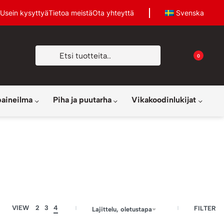
Usein kysyttyä
Tietoa meistä
Ota yhteyttä
Svenska
0
paineilma
Piha ja puutarha
Vikakoodinlukijat
VIEW
2
3
4
FILTER
Lajittelu, oletustapa