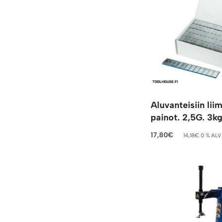
Aluvanteisiin lii
painot. 2,5G. 3k
17,80
€
14,18
€
0 % ALV
Lisää ostoskoriin