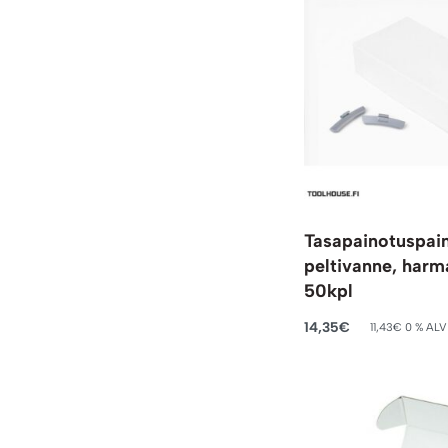
Tasapainotuspai
peltivanne, harm
50kpl
14,35
€
11,43
€
0 % ALV
Lisää ostoskoriin