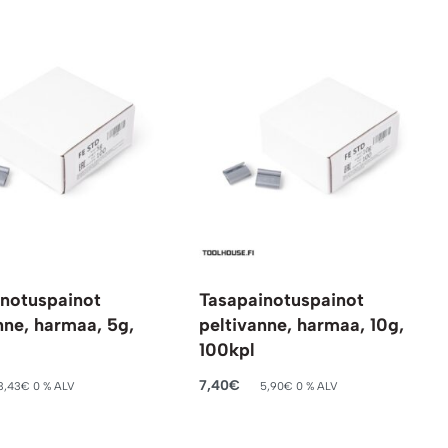
notuspainot
Tasapainotuspainot
nne, harmaa, 5g,
peltivanne, harmaa, 10g,
100kpl
7,40
€
3,43
€
0 % ALV
5,90
€
0 % ALV
oskoriin
Lisää ostoskoriin