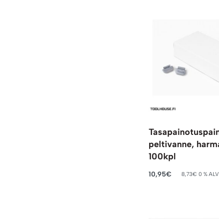
Tasapainotuspai
peltivanne, harm
100kpl
10,95
€
8,73
€
0 % AL
Lisää ostoskoriin