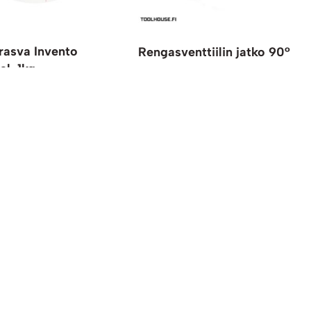
rasva Invento
Rengasventtiilin jatko 90°
al. 1kg
2,95
€
2,35
€
0 % ALV
Lisää ostoskoriin
10,28
€
0 % ALV
oskoriin