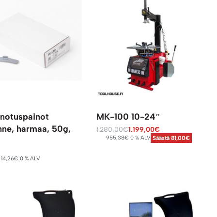
notuspainot
MK-100 10-24″
nne, harmaa, 50g,
1.280,00
€
1.199,00
€
955,38
€
0 % ALV
Säästä 81,00€
Lisää ostoskoriin
14,26
€
0 % ALV
oskoriin