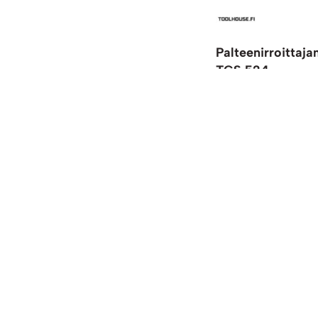
Palteenirroittaja
TCS 524
15,50
€
12,35
€
0 % AL
Lisää ostoskoriin