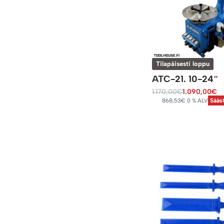
Tilapäisesti loppu
ATC-21. 10-24″
1.170,00
€
1.090,00
€
868,53
€
0 % ALV
Sääs
Lue lisää