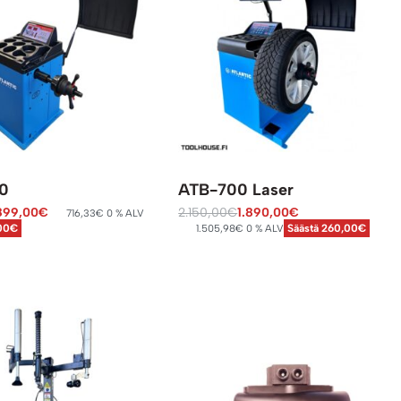
0
ATB-700 Laser
899,00
€
2.150,00
€
1.890,00
€
716,33
€
0 % ALV
1.505,98
€
0 % ALV
,00€
Säästä 260,00€
oskoriin
Lisää ostoskoriin