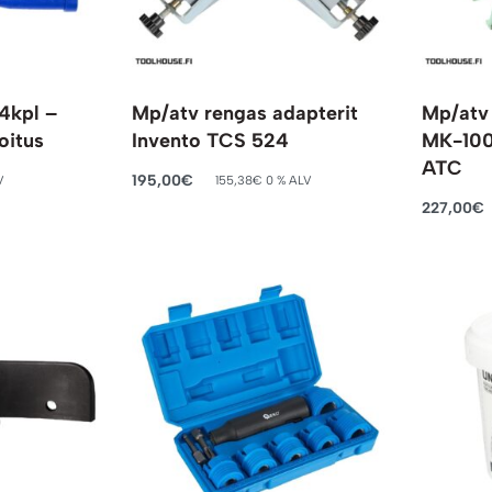
4kpl –
Mp/atv rengas adapterit
Mp/atv 
oitus
Invento TCS 524
MK-100
ATC
195,00
€
V
155,38
€
0 % ALV
Lisää ostoskoriin
227,00
€
Lisää ost