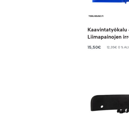
Kaavintatyökalu 
Liimapainojen irr
15,50
€
12,35
€
0 % AL
Lisää ostoskoriin