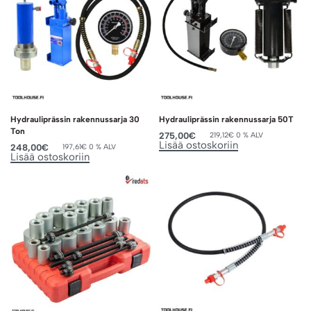
Hydrauliprässin rakennussarja 30
Hydrauliprässin rakennussarja 50T
Ton
275,00
€
219,12
€
0 % ALV
Lisää ostoskoriin
248,00
€
197,61
€
0 % ALV
Lisää ostoskoriin