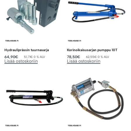
Hydrauliprässin tuurnasarja
Korinoikaisusarjan pumppu 10T
64,90
€
78,50
€
51,71
€
0 % ALV
62,55
€
0 % ALV
Lisää ostoskoriin
Lisää ostoskoriin