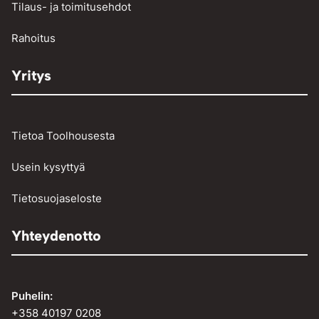
Tilaus- ja toimitusehdot
Vinssit ja taljat
Rahoitus
Yritys
Tietoa Toolhousesta
Usein kysyttyä
Tietosuojaseloste
Yhteydenotto
Puhelin:
+358 40197 0208