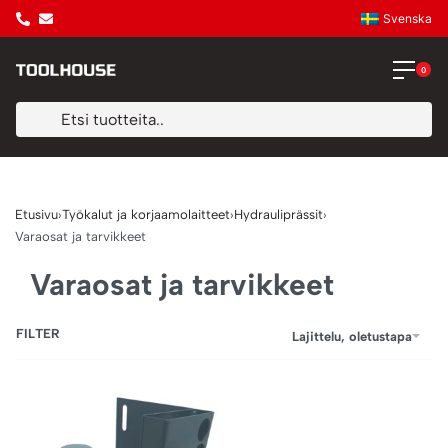
Svenska
0
Etusivu
›
Työkalut ja korjaamolaitteet
›
Hydrauliprässit
›
Varaosat ja tarvikkeet
Varaosat ja tarvikkeet
FILTER
Lajittelu, oletustapa