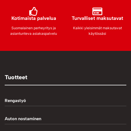
Kotimaista palvelua
Turvalliset maksutavat
Suomalainen perheyritys ja
Kaikki yleisimmät maksutavat
asiantunteva asiakaspalvelu
käytössäsi
Tuotteet
Rengastyö
Palteennostin
Auton nostaminen
Rengaskoneet