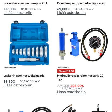
Korinoikaisusarjan pumppu 20T
Paineilmapumppu hydrauliprässiin
109,00
€
69,00
€
86,85
€
0 % ALV
54,98
€
0 % ALV
Lisää ostoskoriin
Lisää ostoskoriin
Säästä 21,00€
Laakerin asennustyökalusarja
Hydrauliprässin rakennussarja 20
Ton
38,80
€
30,92
€
0 % ALV
Lisää ostoskoriin
229,00
€
208,00
€
165,74
€
0 % ALV
Lisää ostoskoriin