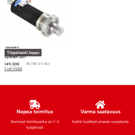
Tilapäisesti loppu
Sylinteri 30T
149,00
€
118,73
€
0 % ALV
Lue lisää
Nopea toimitus
Varma saatavuus
Normaali toimitusaika on 1-3
Kaikki tuotteet omasta varastosta
työpäivää