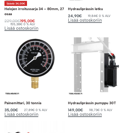
Säästä 34,00€
Helojen irroitussarja 34 – 80mm, 27
Hydrauliprässin letku
osaa
24,90
€
19,84
€
0 % ALV
Lisää ostoskoriin
229,00
€
195,00
€
155,38
€
0 % ALV
Lisää ostoskoriin
Painemittari, 30 tonnia
Hydrauliprässin pumppu 30T
35,00
€
149,00
€
27,89
€
0 % ALV
118,73
€
0 % ALV
Lisää ostoskoriin
Lisää ostoskoriin