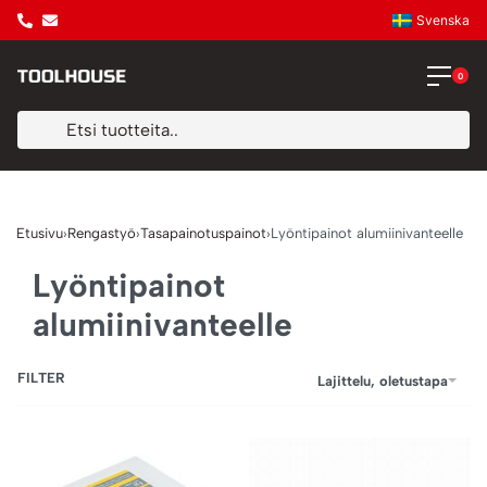
Svenska
0
Etusivu
›
Rengastyö
›
Tasapainotuspainot
›
Lyöntipainot alumiinivanteelle
Lyöntipainot
alumiinivanteelle
FILTER
Lajittelu, oletustapa