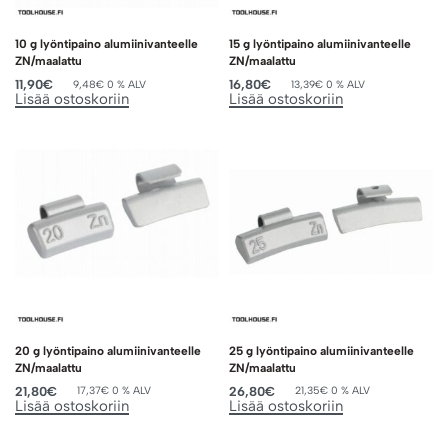
10 g lyöntipaino alumiinivanteelle
15 g lyöntipaino alumiinivanteelle
ZN/maalattu
ZN/maalattu
11,90
€
16,80
€
9,48
€
0 % ALV
13,39
€
0 % ALV
Lisää ostoskoriin
Lisää ostoskoriin
20 g lyöntipaino alumiinivanteelle
25 g lyöntipaino alumiinivanteelle
ZN/maalattu
ZN/maalattu
21,80
€
26,80
€
17,37
€
0 % ALV
21,35
€
0 % ALV
Lisää ostoskoriin
Lisää ostoskoriin