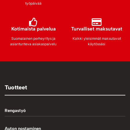
työpäivää
Kotimaista palvelua
Turvalliset maksutavat
Suomalainen perheyritys ja
Kaikki yleisimmät maksutavat
asiantunteva asiakaspalvelu
käytössäsi
Tuotteet
Rengastyö
Palteennostin
Auton nostaminen