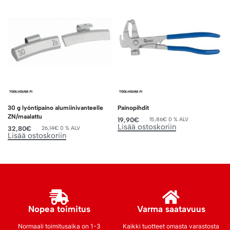
30 g lyöntipaino alumiinivanteelle
Painopihdit
ZN/maalattu
19,90
€
15,86
€
0 % ALV
Lisää ostoskoriin
32,80
€
26,14
€
0 % ALV
Lisää ostoskoriin
Nopea toimitus
Varma saatavuus
Normaali toimitusaika on 1-3
Kaikki tuotteet omasta varastosta