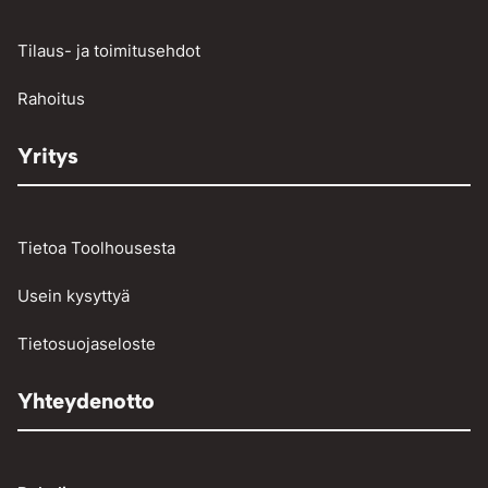
Raskaan kaluston vikakoodinlukijat
Työkalut
Tilaus- ja toimitusehdot
Vinssit ja taljat
Rahoitus
Yritys
Tietoa Toolhousesta
Usein kysyttyä
Tietosuojaseloste
Yhteydenotto