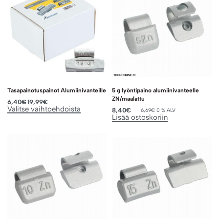
Tasapainotuspainot Alumiinivanteille
5 g lyöntipaino alumiinivanteelle
ZN/maalattu
6,40
€
19,99
€
Valitse vaihtoehdoista
8,40
€
6,69
€
0 % ALV
Lisää ostoskoriin