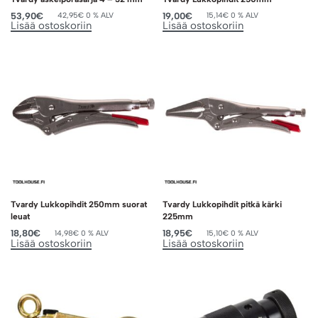
53,90
€
19,00
€
42,95
€
0 % ALV
15,14
€
0 % ALV
Lisää ostoskoriin
Lisää ostoskoriin
Tvardy Lukkopihdit 250mm suorat
Tvardy Lukkopihdit pitkä kärki
leuat
225mm
18,80
€
18,95
€
14,98
€
0 % ALV
15,10
€
0 % ALV
Lisää ostoskoriin
Lisää ostoskoriin