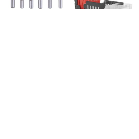
Kovametalliviilasarja 6-osaa
Metalliporanteräsarja Tvardy 1 – 13
mm HSS-TIN 4341
47,50
€
37,85
€
0 % ALV
Lisää ostoskoriin
69,00
€
54,98
€
0 % ALV
Lisää ostoskoriin
Nopea toimitus
Varma saatavuus
Normaali toimitusaika on 1-3
Kaikki tuotteet omasta varastosta