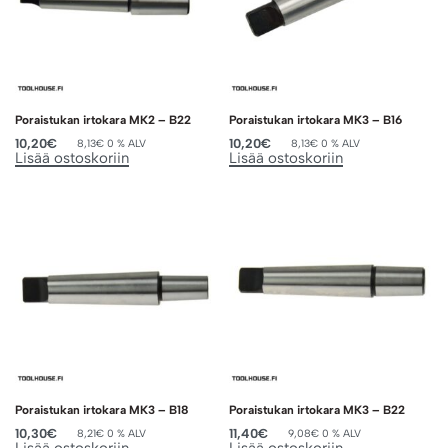
Poraistukan irtokara MK2 – B22
Poraistukan irtokara MK3 – B16
10,20
€
10,20
€
8,13
€
0 % ALV
8,13
€
0 % ALV
Lisää ostoskoriin
Lisää ostoskoriin
Poraistukan irtokara MK3 – B18
Poraistukan irtokara MK3 – B22
10,30
€
11,40
€
8,21
€
0 % ALV
9,08
€
0 % ALV
Lisää ostoskoriin
Lisää ostoskoriin