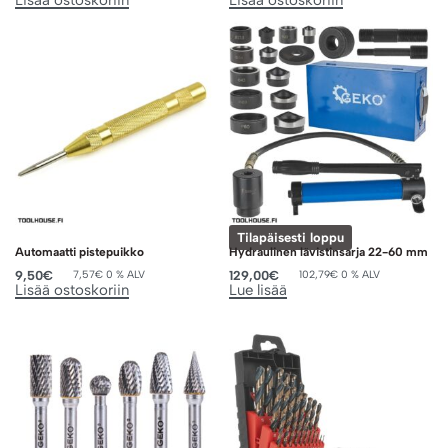
Tilapäisesti loppu
Automaatti pistepuikko
Hydraulinen lävistinsarja 22-60 mm
9,50
€
129,00
€
7,57
€
0 % ALV
102,79
€
0 % ALV
Lisää ostoskoriin
Lue lisää