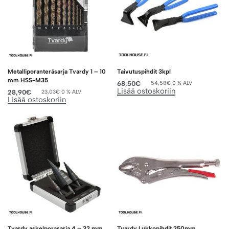
Metalliporanteräsarja Tvardy 1 – 10
Taivutuspihdit 3kpl
mm HSS-M35
68,50
€
54,58
€
0 % ALV
Lisää ostoskoriin
28,90
€
23,03
€
0 % ALV
Lisää ostoskoriin
Tvardy askelporasarja 4 – 32 mm
Tvardy Lukkopihdit 250mm