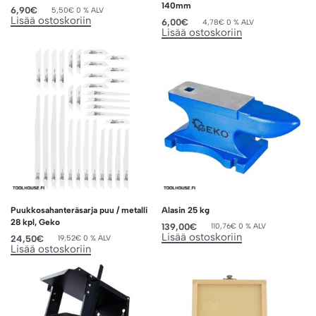
140mm
6,90
€
5,50
€
0 % ALV
Lisää ostoskoriin
6,00
€
4,78
€
0 % ALV
Lisää ostoskoriin
Puukkosahanteräsarja puu / metalli
Alasin 25 kg
28 kpl, Geko
139,00
€
110,76
€
0 % ALV
Lisää ostoskoriin
24,50
€
19,52
€
0 % ALV
Lisää ostoskoriin