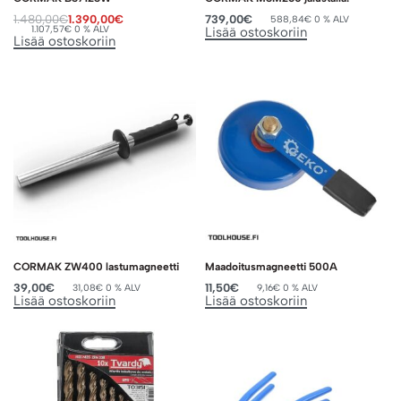
1.480,00
€
1.390,00
€
739,00
€
588,84
€
0 % ALV
1.107,57
€
0 % ALV
Lisää ostoskoriin
Lisää ostoskoriin
CORMAK ZW400 lastumagneetti
Maadoitusmagneetti 500A
39,00
€
11,50
€
31,08
€
0 % ALV
9,16
€
0 % ALV
Lisää ostoskoriin
Lisää ostoskoriin