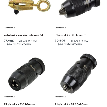
Vetoleuka kaksisuuntainen 5T
Pikaistukka B18 1-16mm
27,90
€
39,50
€
22,23
€
0 % ALV
31,47
€
0 % ALV
Lisää ostoskoriin
Lisää ostoskoriin
Pikaistukka B16 1-16mm
Pikaistukka B22 5-20mm