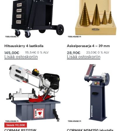
Hitsauskärry 4 laatikolla
Askelporasarja 4 – 39 mm
145,00
€
28,90
€
115,54
€
0 % ALV
23,03
€
0 % ALV
Lisää ostoskoriin
Lisää ostoskoriin
Säästä 90,00€
CORMAK BS712SW
CORMAK MSM250 jalustalla.