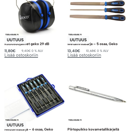
UUTUUS
UUTUUS
Kuulosuojaimet geko 29 dB
Metalliviilasarja – 5 osaa, Geko
11,80
€
13,40
€
9,40
€
0 % ALV
10,68
€
0 % ALV
Lisää ostoskoriin
Lisää ostoskoriin
UUTUUS
Neulaviilasarja – 6 osaa, Geko
Piirtopuikko kovametallikärjellä