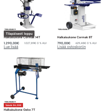
Tilapäisesti loppu
Halkaisukone Cormak 14T
Halkaisukone Cormak 8T
1.290,00
€
790,00
€
1.027,89
€
0 % ALV
629,48
€
0 % ALV
Lue lisää
Lisää ostoskoriin
Säästä 86,00€
Halkaisukone Geko 7T