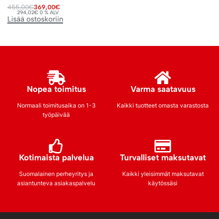
455,00
€
369,00
€
294,02
€
0 % ALV
Lisää ostoskoriin
Nopea toimitus
Varma saatavuus
Normaali toimitusaika on 1-3
Kaikki tuotteet omasta varastosta
työpäivää
Kotimaista palvelua
Turvalliset maksutavat
Suomalainen perheyritys ja
Kaikki yleisimmät maksutavat
asiantunteva asiakaspalvelu
käytössäsi