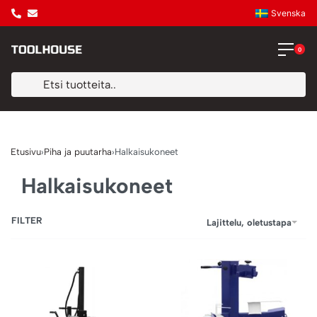
Svenska
0
Etusivu
›
Piha ja puutarha
›
Halkaisukoneet
Halkaisukoneet
FILTER
Lajittelu, oletustapa