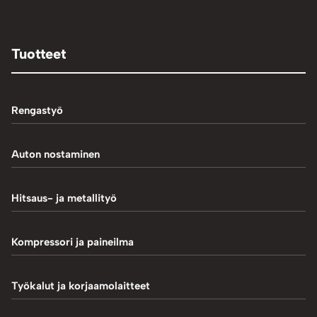
Tuotteet
Rengastyö
Palteennostin
Auton nostaminen
Rengaskoneet
1-Pilarinostimet
Hitsaus- ja metallityö
Rengastarvikkeet/työkalut
2-Pilarinostimet
Hitsaustarvikkeet
Kompressori ja paineilma
Rengasventtiilit
4-Pilarinostimet
Induktiokuumentimet
Renkaan paikkaus
Hiekkapuhallus
Työkalut ja korjaamolaitteet
Saksinostimet ja Matalanostimet
Metallityö
Renkaan uritus
Kompressorit