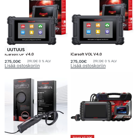
UUTUUS
iCarsoft OP V4.0
iCarsoft VOL V4.0
275,00
€
275,00
€
219,12
€
0 % ALV
219,12
€
0 % ALV
Lisää ostoskoriin
Lisää ostoskoriin
Säästä 60,00€