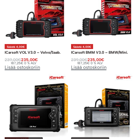
Säästä 4,00€
Säästä 4,00€
ICarsoft VOL V3.0 – Volvo/Saab.
ICarsoft BMM V3.0 – BMW/Mini.
239,00
€
235,00
€
239,00
€
235,00
€
187,25
€
0 % ALV
187,25
€
0 % ALV
Lisää ostoskoriin
Lisää ostoskoriin