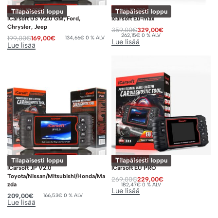
Säästä 30,00€
Säästä 30,00€
Tilapäisesti loppu
Tilapäisesti loppu
ICarsoft US V2.0 GM, Ford,
Icarsoft Eu-max
Chrysler, Jeep
359,00
€
329,00
€
262,15
€
0 % ALV
199,00
€
169,00
€
134,66
€
0 % ALV
Lue lisää
Lue lisää
Säästä 40,00€
Tilapäisesti loppu
Tilapäisesti loppu
ICarsoft JP V2.0
ICarsoft EU PRO
Toyota/Nissan/Mitsubishi/Honda/Ma
269,00
€
229,00
€
zda
182,47
€
0 % ALV
Lue lisää
209,00
€
166,53
€
0 % ALV
Lue lisää