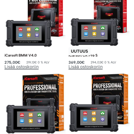
UUTUUS
iCarsoft BMM V4.0
iCarsoft CR Pro S
275,00
€
369,00
€
219,12
€
0 % ALV
294,02
€
0 % ALV
Lisää ostoskoriin
Lisää ostoskoriin