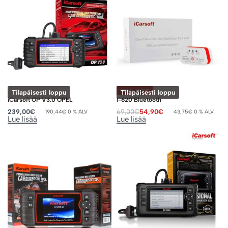
Säästä 14,10€
Tilapäisesti loppu
Tilapäisesti loppu
iCarsoft OP V3.0 OPEL
I-620 Bluetooth
239,00
€
69,00
€
54,90
€
190,44
€
0 % ALV
43,75
€
0 % ALV
Lue lisää
Lue lisää