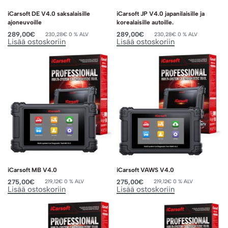
iCarsoft DE V4.0 saksalaisille
iCarsoft JP V4.0 japanilaisille ja
ajoneuvoille
korealaisille autoille.
289,00
€
289,00
€
230,28
€
0 % ALV
230,28
€
0 % ALV
Lisää ostoskoriin
Lisää ostoskoriin
iCarsoft MB V4.0
iCarsoft VAWS V4.0
275,00
€
275,00
€
219,12
€
0 % ALV
219,12
€
0 % ALV
Lisää ostoskoriin
Lisää ostoskoriin