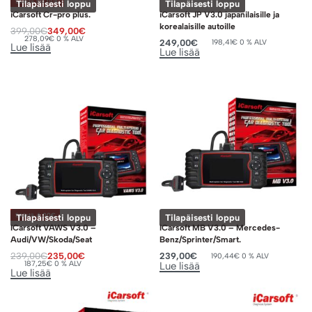
Säästä 50,00€
Tilapäisesti loppu
Tilapäisesti loppu
iCarsoft Cr-pro plus.
iCarsoft JP V3.0 japanilaisille ja
korealaisille autoille
399,00
€
349,00
€
278,09
€
0 % ALV
249,00
€
198,41
€
0 % ALV
Lue lisää
Lue lisää
Säästä 4,00€
Tilapäisesti loppu
Tilapäisesti loppu
ICarsoft VAWS V3.0 –
ICarsoft MB V3.0 – Mercedes-
Audi/VW/Skoda/Seat
Benz/Sprinter/Smart.
239,00
€
235,00
€
239,00
€
190,44
€
0 % ALV
187,25
€
0 % ALV
Lue lisää
Lue lisää