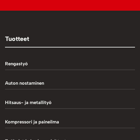
Tuotteet
Rengastyö
Palteennostin
Auton nostaminen
Rengaskoneet
1-Pilarinostimet
Hitsaus- ja metallityö
Rengastarvikkeet/työkalut
2-Pilarinostimet
Hitsaustarvikkeet
Kompressori ja paineilma
Rengasventtiilit
4-Pilarinostimet
Induktiokuumentimet
Renkaan paikkaus
Hiekkapuhallus