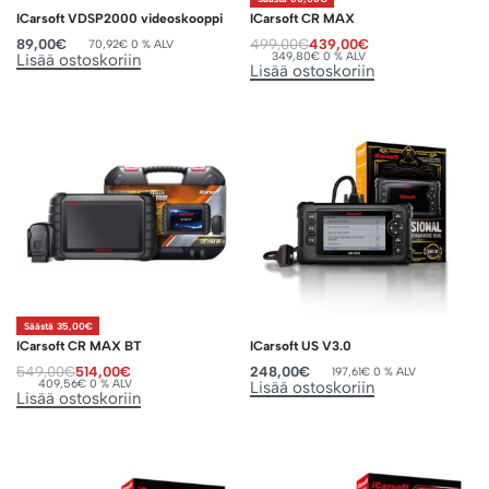
ICarsoft VDSP2000 videoskooppi
ICarsoft CR MAX
89,00
€
499,00
€
439,00
€
70,92
€
0 % ALV
349,80
€
0 % ALV
Lisää ostoskoriin
Lisää ostoskoriin
Säästä 35,00€
ICarsoft CR MAX BT
ICarsoft US V3.0
549,00
€
514,00
€
248,00
€
197,61
€
0 % ALV
409,56
€
0 % ALV
Lisää ostoskoriin
Lisää ostoskoriin