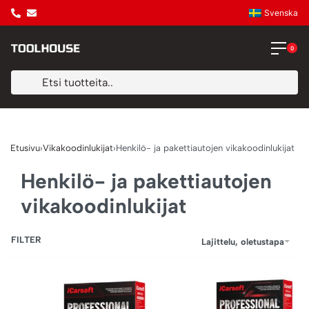
Svenska
0
Etusivu
›
Vikakoodinlukijat
›
Henkilö- ja pakettiautojen vikakoodinlukijat
Henkilö- ja pakettiautojen
vikakoodinlukijat
FILTER
Lajittelu, oletustapa