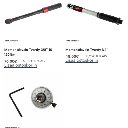
Momenttiavain Tvardy 3/8″ 10-
Momenttiavain Tvardy 1/4″
120Nm
48,00
€
38,25
€
0 % ALV
Lisää ostoskoriin
76,00
€
60,56
€
0 % ALV
Lisää ostoskoriin