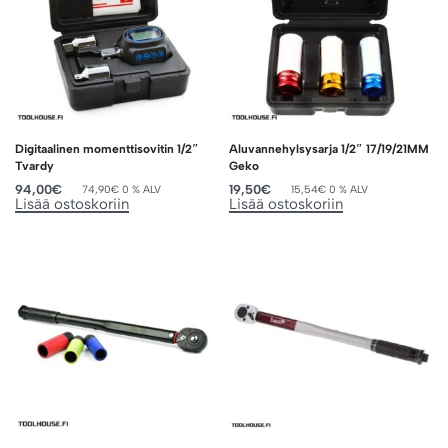
Digitaalinen momenttisovitin 1/2″
Aluvannehylsysarja 1/2″ 17/19/21MM
Tvardy
Geko
94,00
€
19,50
€
74,90
€
0 % ALV
15,54
€
0 % ALV
Lisää ostoskoriin
Lisää ostoskoriin