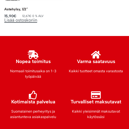
Astehylsy, 1/2″
15,90
€
12,67
€
0 % ALV
Lisää ostoskoriin
Nopea toimitus
Varma saatavuus
Normaali toimitusaika on 1-3
Kaikki tuotteet omasta varastosta
työpäivää
Kotimaista palvelua
Turvalliset maksutavat
Suomalainen perheyritys ja
Kaikki yleisimmät maksutavat
asiantunteva asiakaspalvelu
käytössäsi