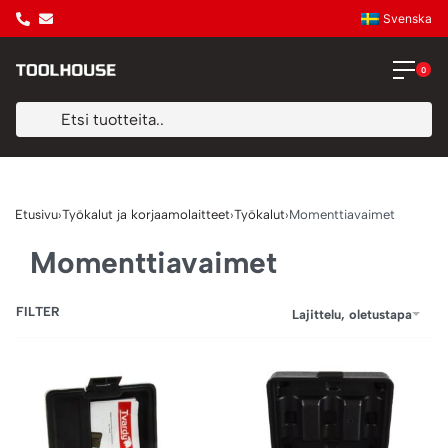
Svenska
0
Etusivu
›
Työkalut ja korjaamolaitteet
›
Työkalut
›
Momenttiavaimet
Momenttiavaimet
FILTER
Lajittelu, oletustapa