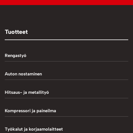
Tuotteet
Rengastyö
Palteennostin
Auton nostaminen
Rengaskoneet
1-Pilarinostimet
Hitsaus- ja metallityö
Rengastarvikkeet/työkalut
2-Pilarinostimet
Hitsaustarvikkeet
Kompressori ja paineilma
Rengasventtiilit
4-Pilarinostimet
Induktiokuumentimet
Renkaan paikkaus
Hiekkapuhallus
Työkalut ja korjaamolaitteet
Saksinostimet ja Matalanostimet