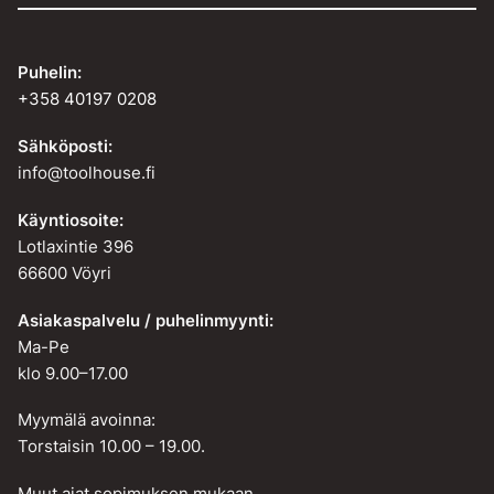
Puhelin:
+358 40197 0208
Sähköposti:
info@toolhouse.fi
Käyntiosoite:
Lotlaxintie 396
66600 Vöyri
Asiakaspalvelu / puhelinmyynti:
Ma-Pe
klo 9.00–17.00
Myymälä avoinna:
Torstaisin 10.00 – 19.00.
Muut ajat sopimuksen mukaan.