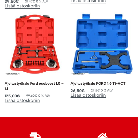
Lisää ostoskoriin
39,50
€
31,47
€
0 % ALV
Lisää ostoskoriin
Ajoitustyökalu Ford ecoboost 1.0 –
Ajoitustyökalu FORD 1.6 Ti-VCT
1.1
26,50
€
21,12
€
0 % ALV
Lisää ostoskoriin
125,00
€
99,60
€
0 % ALV
Lisää ostoskoriin