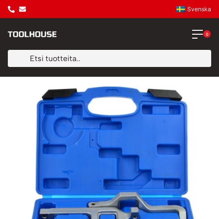
Svenska
0