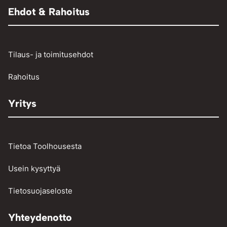
Raivaussahat ja trimmerit
Renkaantäyttölaitteet
Henkilö- ja pakettiautojen vikakoodinlukijat
Ehdot & Rahoitus
Osienpesu
Raskaan kaluston vikakoodinlukijat
Työkalut
Tilaus- ja toimitusehdot
Vinssit ja taljat
Rahoitus
Yritys
Tietoa Toolhousesta
Usein kysyttyä
Tietosuojaseloste
Yhteydenotto