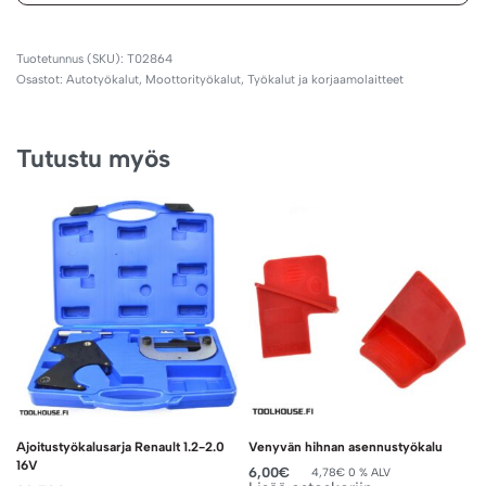
T02864
Osastot:
Autotyökalut
,
Moottorityökalut
,
Työkalut ja korjaamolaitteet
Tutustu myös
Ajoitustyökalusarja Renault 1.2-2.0
Venyvän hihnan asennustyökalu
16V
6,00
€
4,78
€
0 % ALV