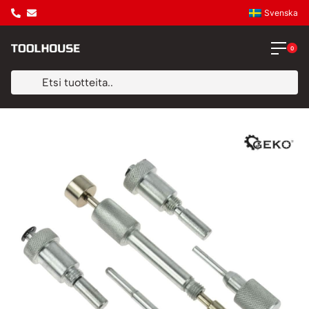
Svenska
0