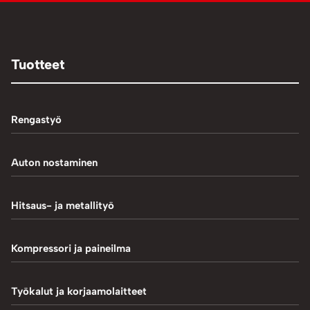
Tuotteet
Rengastyö
Palteennostin
Auton nostaminen
Rengaskoneet
1-Pilarinostimet
Hitsaus- ja metallityö
Rengastarvikkeet/työkalut
2-Pilarinostimet
Hitsaustarvikkeet
Kompressori ja paineilma
Rengasventtiilit
4-Pilarinostimet
Induktiokuumentimet
Renkaan paikkaus
Hiekkapuhallus
Työkalut ja korjaamolaitteet
Saksinostimet ja Matalanostimet
Metallityö