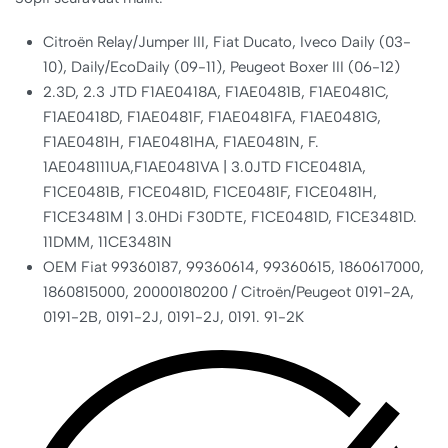
Citroën Relay/Jumper III, Fiat Ducato, Iveco Daily (03-
10), Daily/EcoDaily (09-11), Peugeot Boxer III (06-12)
2.3D, 2.3 JTD F1AE0418A, F1AE0481B, F1AE0481C,
F1AE0418D, F1AE0481F, F1AE0481FA,
F1AE0481G,
F1AE0481H,
F1AE0481HA, F1AE0481N, F.
1AE048111UA,F1AE0481VA | 3.0JTD F1CE0481A,
F1CE0481B, F1CE0481D, F1CE0481F, F1CE0481H,
F1CE3481M | 3.0HDi F30DTE, F1CE0481D, F1CE3481D.
11DMM, 11CE3481N
OEM Fiat 99360187, 99360614, 99360615, 1860617000,
1860815000, 20000180200 / Citroën/Peugeot 0191-2A,
0191-2B, 0191-2J, 0191-2J, 0191. 91-2K