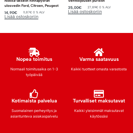
Nokka-akselin hihnapyörän
Venttiilijousen puristin
ulosvedin Ford, Citroen, Peugeot
35,00
€
27,89
€
0 % ALV
Lisää ostoskoriin
14,90
€
11,87
€
0 % ALV
Lisää ostoskoriin
Nopea toimitus
Varma saatavuus
Normaali toimitusaika on 1-3
Kaikki tuotteet omasta varastosta
työpäivää
Kotimaista palvelua
Turvalliset maksutavat
Suomalainen perheyritys ja
Kaikki yleisimmät maksutavat
asiantunteva asiakaspalvelu
käytössäsi