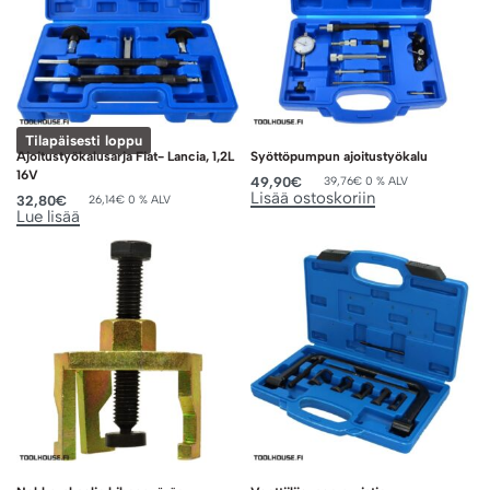
Tilapäisesti loppu
Ajoitustyökalusarja Fiat- Lancia, 1,2L
Syöttöpumpun ajoitustyökalu
16V
49,90
€
39,76
€
0 % ALV
Lisää ostoskoriin
32,80
€
26,14
€
0 % ALV
Lue lisää