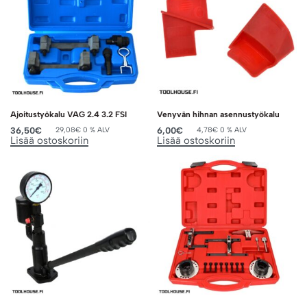
Ajoitustyökalu VAG 2.4 3.2 FSI
Venyvän hihnan asennustyökalu
36,50
€
6,00
€
29,08
€
0 % ALV
4,78
€
0 % ALV
Lisää ostoskoriin
Lisää ostoskoriin