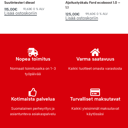
Suutintesteri diesel
Ajoitustyökalu Ford ecoboost 1.0 –
1.1
115,00
€
91,63
€
0 % ALV
Lisää ostoskoriin
125,00
€
99,60
€
0 % ALV
Lisää ostoskoriin
Nopea toimitus
Varma saatavuus
Normaali toimitusaika on 1-3
Kaikki tuotteet omasta varastosta
työpäivää
Kotimaista palvelua
Turvalliset maksutavat
Suomalainen perheyritys ja
Kaikki yleisimmät maksutavat
asiantunteva asiakaspalvelu
käytössäsi