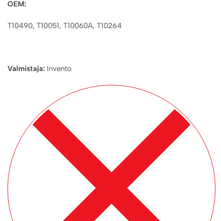
OEM:
T10490, T10051, T10060A, T10264
Valmistaja:
Invento