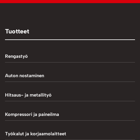
Tuotteet
Rengastyö
Palteennostin
Auton nostaminen
Rengaskoneet
1-Pilarinostimet
Hitsaus- ja metallityö
Rengastarvikkeet/työkalut
2-Pilarinostimet
Hitsaustarvikkeet
Kompressori ja paineilma
Rengasventtiilit
4-Pilarinostimet
Induktiokuumentimet
Renkaan paikkaus
Hiekkapuhallus
Työkalut ja korjaamolaitteet
Saksinostimet ja Matalanostimet