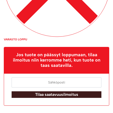
VARASTO LOPPU
Jos tuote on päässyt loppumaan, tilaa
ilmoitus niin kerromme heti, kun tuote on
taas saatavilla.
Tilaa saatavuusilmoitus