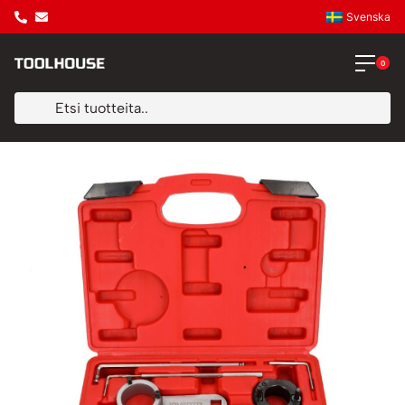
Svenska
0