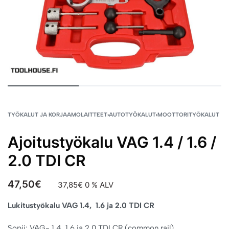
TYÖKALUT JA KORJAAMOLAITTEET
›
AUTOTYÖKALUT
›
MOOTTORITYÖKALUT
Ajoitustyökalu VAG 1.4 / 1.6 /
2.0 TDI CR
47,50
€
37,85
€
0 % ALV
Lukitustyökalu VAG 1.4, 1.6 ja 2.0 TDI CR
Sopii: VAG- 1.4, 1.6 ja 2.0 TDI CR (common rail)