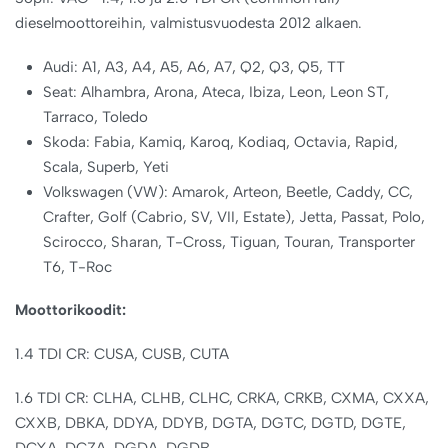
dieselmoottoreihin, valmistusvuodesta 2012 alkaen.
Audi: A1, A3, A4, A5, A6, A7, Q2, Q3, Q5, TT
Seat: Alhambra, Arona, Ateca, Ibiza, Leon, Leon ST,
Tarraco, Toledo
Skoda: Fabia, Kamiq, Karoq, Kodiaq, Octavia, Rapid,
Scala, Superb, Yeti
Volkswagen (VW): Amarok, Arteon, Beetle, Caddy, CC,
Crafter, Golf (Cabrio, SV, VII, Estate), Jetta, Passat, Polo,
Scirocco, Sharan, T-Cross, Tiguan, Touran, Transporter
T6, T-Roc
Moottorikoodit:
1.4 TDI CR: CUSA, CUSB, CUTA
1.6 TDI CR: CLHA, CLHB, CLHC, CRKA, CRKB, CXMA, CXXA,
CXXB, DBKA, DDYA, DDYB, DGTA, DGTC, DGTD, DGTE,
DCXA, DCZA, DGDA, DGDB