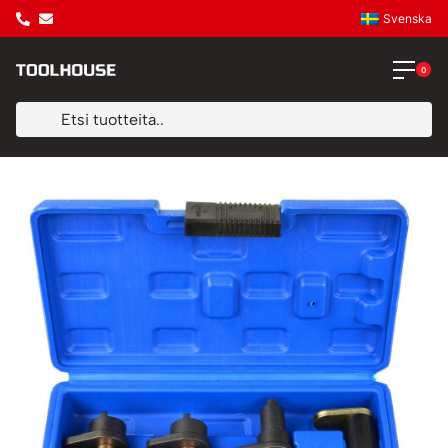
Svenska
0