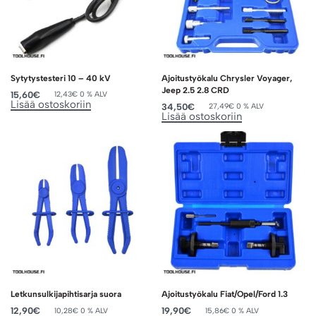
Sytytystesteri 10 – 40 kV
Ajoitustyökalu Chrysler Voyager,
Jeep 2.5 2.8 CRD
15,60
€
12,43
€
0 % ALV
Lisää ostoskoriin
34,50
€
27,49
€
0 % ALV
Lisää ostoskoriin
Letkunsulkijapihtisarja suora
Ajoitustyökalu Fiat/Opel/Ford 1.3
12,90
€
19,90
€
10,28
€
0 % ALV
15,86
€
0 % ALV