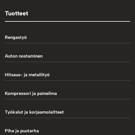
Tuotteet
Rengastyö
Palteennostin
Auton nostaminen
Rengaskoneet
1-Pilarinostimet
Hitsaus- ja metallityö
Rengastarvikkeet/työkalut
2-Pilarinostimet
Hitsaustarvikkeet
Kompressori ja paineilma
Rengasventtiilit
4-Pilarinostimet
Induktiokuumentimet
Renkaan paikkaus
Hiekkapuhallus
Työkalut ja korjaamolaitteet
Saksinostimet ja Matalanostimet
Metallityö
Renkaan uritus
Kompressorit
Akkulaturit ja testerit
Piha ja puutarha
MIG-hitsaus
Tasapainotuskoneet