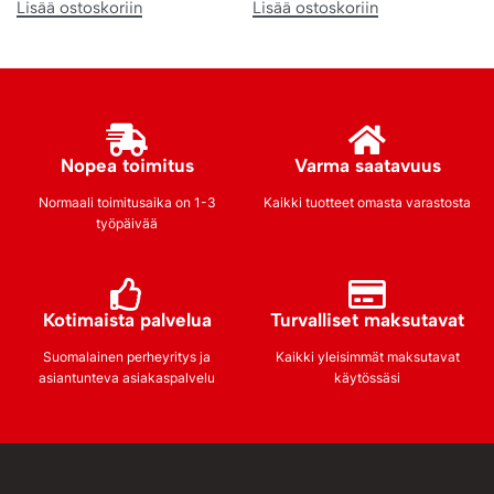
Lisää ostoskoriin
Lisää ostoskoriin
Nopea toimitus
Varma saatavuus
Normaali toimitusaika on 1-3
Kaikki tuotteet omasta varastosta
työpäivää
Kotimaista palvelua
Turvalliset maksutavat
Suomalainen perheyritys ja
Kaikki yleisimmät maksutavat
asiantunteva asiakaspalvelu
käytössäsi