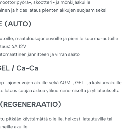
 moottoripyörä-, skootteri- ja mönkijäakuille
ainen ja hidas lataus pienten akkujen suojaamiseksi
E (AUTO)
utoille, maatalousajoneuvoille ja pienille kuorma-autoille
taus: 6A 12V
utomaattinen jännitteen ja virran säätö
EL / Ca-Ca
op -ajoneuvojen akuille sekä AGM-, GEL- ja kalsiumakuille
u lataus suojaa akkua ylikuumenemiselta ja ylilataukselta
 (REGENERAATIO)
tu pitkään käyttämättä olleille, heikosti latautuville tai
uneille akuille