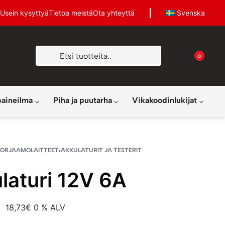
Usein kysyttyä
Tietoa meistä
Ota yhteyttä
Svenska
0
paineilma
Piha ja puutarha
Vikakoodinlukijat
KORJAAMOLAITTEET
›
AKKULATURIT JA TESTERIT
laturi 12V 6A
18,73
€
0 % ALV