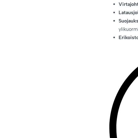
Virtajoh
Latausjo
Suojauks
ylikuorm
Erikoist