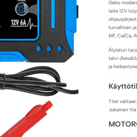
Geko moderni
laite 12V lyi
ohjausjärjes
turvallisen j
MF, Ca/Ca, 
Älylaturi tar
talvi-/kesät
ja heikentyn
Käyttöti
Tilat valitaa
Jokainen til
MOTOR