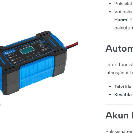
Pulssilat
Voi pala
Huom:
Ei
palautu
Automa
Laturi tunnis
latausjännitt
Talvitila
Kesätila
Akun 
Pulssisäätein