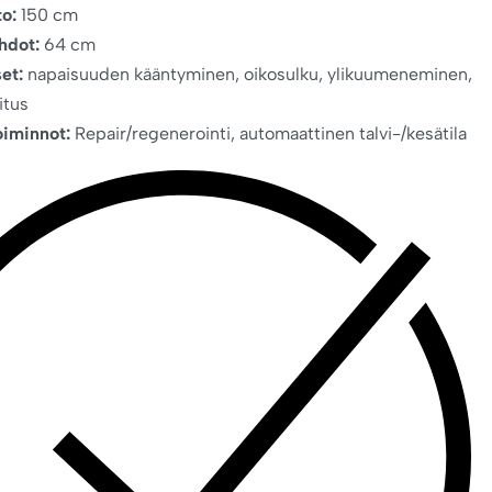
to:
150 cm
hdot:
64 cm
et:
napaisuuden kääntyminen, oikosulku, ylikuumeneminen,
itus
oiminnot:
Repair/regenerointi, automaattinen talvi-/kesätila