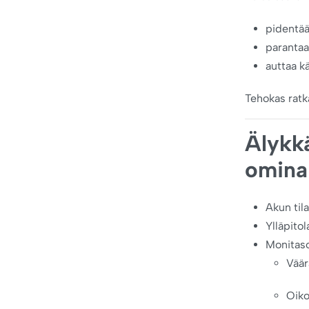
pidentää
parantaa
auttaa k
Tehokas ratka
Älykkä
omina
Akun til
Ylläpitol
Monitaso
Väär
Oiko