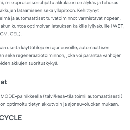
, mikroprosessoriohjattu akkulaturi on älykäs ja tehokas
jyakkujen lataamiseen sekä ylläpitoon. Kehittynyt
telmä ja automaattiset turvatoiminnot varmistavat nopean,
a akun kuntoa optimoivan latauksen kaikille lyijyakuille (WET,
AGM, GEL).
joaa useita käyttötiloja eri ajoneuvoille, automaattisen
ilan sekä regeneraatiotoiminnon, joka voi parantaa vanhojen
eiden akkujen suorituskykyä.
lat
n MODE-painikkeella (talvi/kesä-tila toimii automaattisesti).
a on optimoitu tietyn akkutypin ja ajoneuvoluokan mukaan.
CYCLE