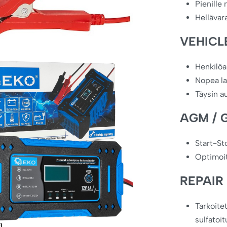
Pienille
Hellävar
VEHICL
Henkilöa
Nopea la
Täysin a
AGM / G
Start-St
Optimoit
REPAIR
Tarkoitet
sulfatoit