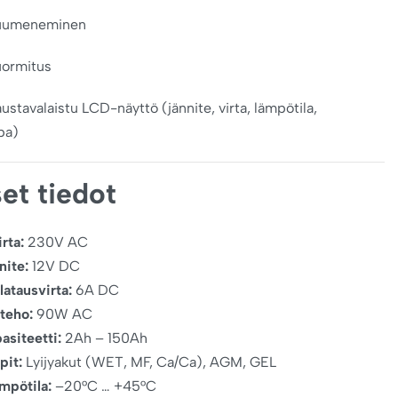
kuumeneminen
uormitus
austavalaistu LCD-näyttö (jännite, virta, lämpötila,
pa)
et tiedot
rta:
230V AC
nite:
12V DC
atausvirta:
6A DC
teho:
90W AC
siteetti:
2Ah – 150Ah
pit:
Lyijyakut (WET, MF, Ca/Ca), AGM, GEL
mpötila:
–20°C … +45°C