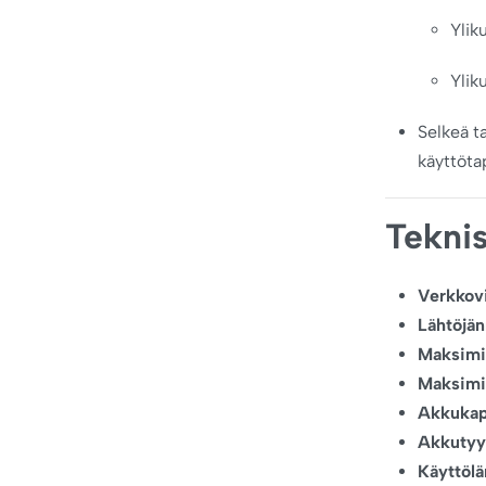
Yli
Ylik
Selkeä t
käyttöta
Teknis
Verkkovi
Lähtöjän
Maksimil
Maksimi
Akkukapa
Akkutyy
Käyttölä