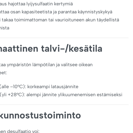
aus hajottaa lyijysulfaatin kertymiä
uttaa osan kapasiteetista ja parantaa käynnistyskykyä
 takaa toimimattoman tai vaurioituneen akun täydellistä
mista
attinen talvi-/kesätila
taa ympäristön lämpötilan ja valitsee oikean
eet:
(alle –10°C): korkeampi latausjännite
(yli +28°C): alempi jännite ylikuumenemisen estämiseksi
kunnostustoiminto
en desulfaatio voi: