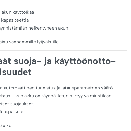
 akun käyttöikää
 kapasiteettia
äynnistämään heikentyneen akun
isu vanhemmille lyijyakuille.
ät suoja- ja käyttöönotto-
isuudet
an automaattinen tunnistus ja latausparametrien säätö
ataus – kun akku on täynnä, laturi siirtyy valmiustilaan
iset suojaukset:
ä napaisuus
sulku