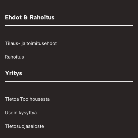
Adapterit
Muut
Raivaussahat ja trimmerit
Renkaantäyttölaitteet
Henkilö- ja pakettiautojen vikakoodinlukijat
Ehdot & Rahoitus
Osienpesu
Raskaan kaluston vikakoodinlukijat
Työkalut
Tilaus- ja toimitusehdot
Vinssit ja taljat
Rahoitus
Yritys
Tietoa Toolhousesta
Usein kysyttyä
Tietosuojaseloste