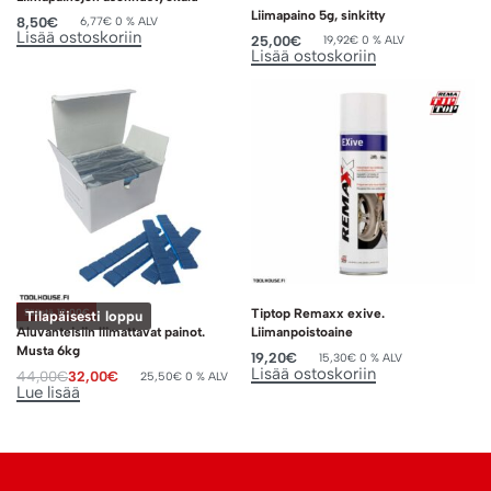
Liimapaino 5g, sinkitty
8,50
€
6,77
€
0 % ALV
Lisää ostoskoriin
25,00
€
19,92
€
0 % ALV
Lisää ostoskoriin
Tiptop Remaxx exive.
Säästä 12,00€
Tilapäisesti loppu
Aluvanteisiin liimattavat painot.
Liimanpoistoaine
Musta 6kg
19,20
€
15,30
€
0 % ALV
Lisää ostoskoriin
44,00
€
32,00
€
25,50
€
0 % ALV
Lue lisää