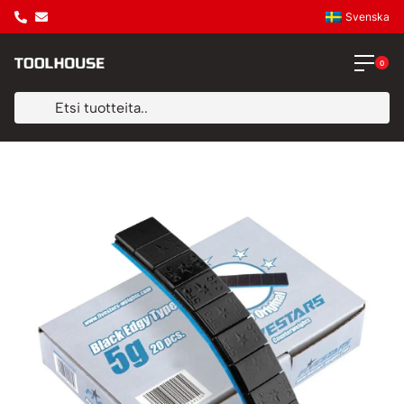
Svenska
0