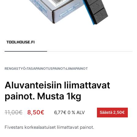
RENGASTYÖ
›
TASAPAINOTUSPAINOT
›
LIIMAPAINOT
Aluvanteisiin liimattavat
painot. Musta 1kg
11,00
€
8,50
€
6,77
€
0 % ALV
Säästä 2,50€
Fivestars korkealaatuiset liimattavat painot.