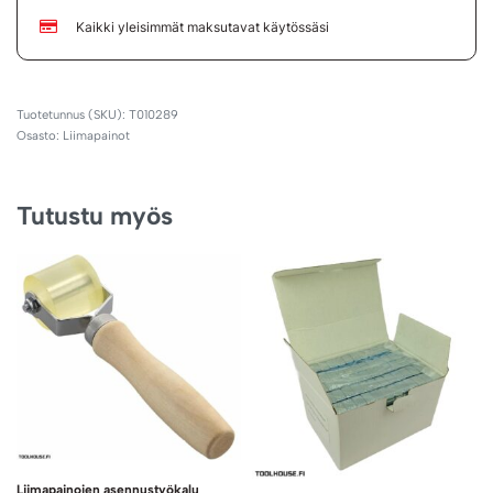
Kaikki yleisimmät maksutavat käytössäsi
T010289
Osasto:
Liimapainot
Tutustu myös
Liimapainojen asennustyökalu