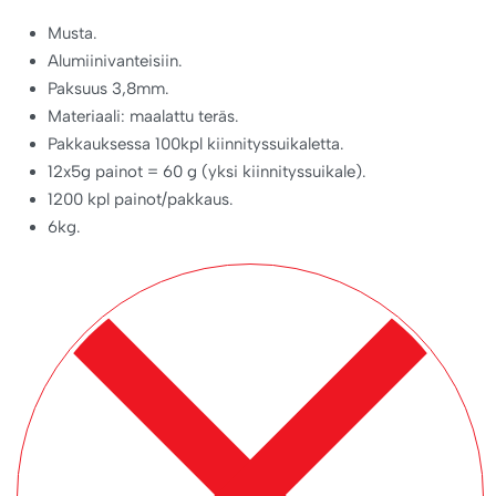
Musta.
Alumiinivanteisiin.
Paksuus 3,8mm.
Materiaali: maalattu teräs.
Pakkauksessa 100kpl kiinnityssuikaletta.
12x5g painot = 60 g (yksi kiinnityssuikale).
1200 kpl painot/pakkaus.
6kg.