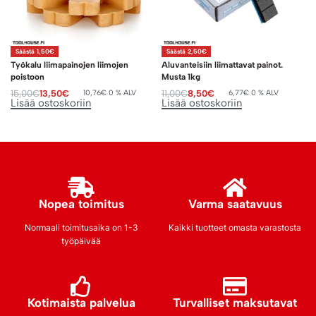
Säästä 1,50€
Säästä 2,50€
Työkalu liimapainojen liimojen
Aluvanteisiin liimattavat painot.
poistoon
Musta 1kg
15,00
€
13,50
€
11,00
€
8,50
€
10,76
€
0 % ALV
6,77
€
0 % ALV
Lisää ostoskoriin
Lisää ostoskoriin
Nopea toimitus
Varma saatavuus
Normaali toimitusaika on 1-3
Kaikki tuotteet omasta varastosta
työpäivää
Kotimaista palvelua
Turvalliset maksutavat