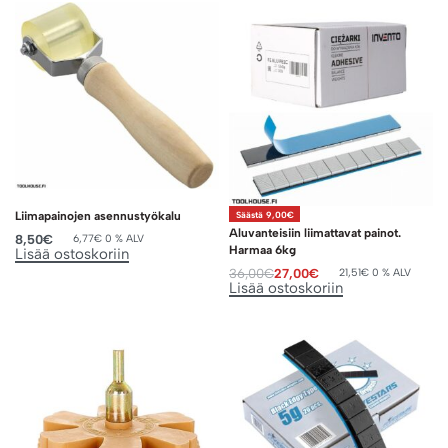
Liimapainojen asennustyökalu
Säästä 9,00€
Aluvanteisiin liimattavat painot.
8,50
€
6,77
€
0 % ALV
Harmaa 6kg
Lisää ostoskoriin
36,00
€
27,00
€
21,51
€
0 % ALV
Lisää ostoskoriin