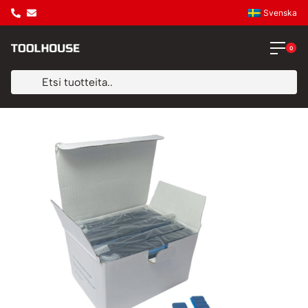
Svenska
0