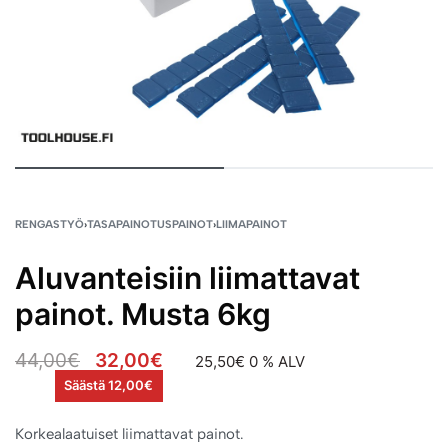
RENGASTYÖ
›
TASAPAINOTUSPAINOT
›
LIIMAPAINOT
Aluvanteisiin liimattavat
painot. Musta 6kg
44,00
€
32,00
€
25,50
€
0 % ALV
Säästä 12,00€
Korkealaatuiset liimattavat painot.