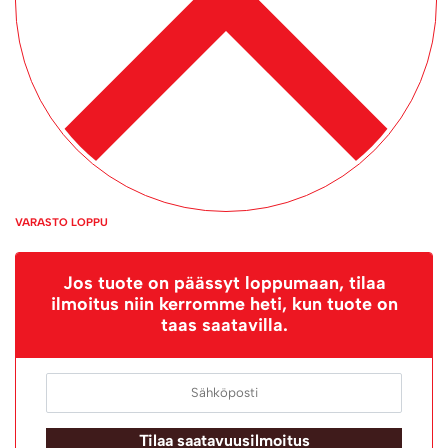
VARASTO LOPPU
Jos tuote on päässyt loppumaan, tilaa
ilmoitus niin kerromme heti, kun tuote on
taas saatavilla.
Tilaa saatavuusilmoitus