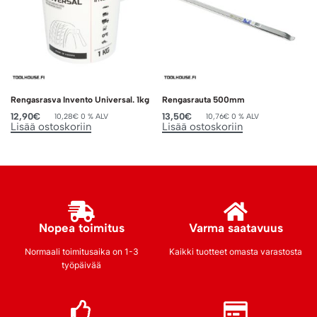
Rengasrasva Invento Universal. 1kg
Rengasrauta 500mm
12,90
€
13,50
€
10,28
€
0 % ALV
10,76
€
0 % ALV
Lisää ostoskoriin
Lisää ostoskoriin
Nopea toimitus
Varma saatavuus
Normaali toimitusaika on 1-3
Kaikki tuotteet omasta varastosta
työpäivää