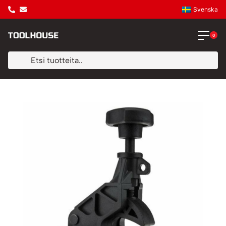
Svenska
0