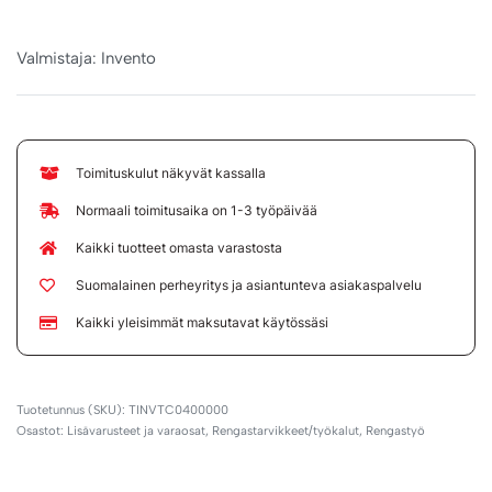
Valmistaja: Invento
Toimituskulut näkyvät kassalla
Normaali toimitusaika on 1-3 työpäivää
Kaikki tuotteet omasta varastosta
Suomalainen perheyritys ja asiantunteva asiakaspalvelu
Kaikki yleisimmät maksutavat käytössäsi
TINVTC0400000
Osastot:
Lisävarusteet ja varaosat
,
Rengastarvikkeet/työkalut
,
Rengastyö