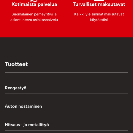
Kotimaista palvelua
Turvalliset maksutavat
Suomalainen perheyritys ja
Kaikki yleisimmät maksutavat
asiantunteva asiakaspalvelu
käytössäsi
Tuotteet
Rengastyö
Palteennostin
Auton nostaminen
Rengaskoneet
1-Pilarinostimet
Hitsaus- ja metallityö
Rengastarvikkeet/työkalut