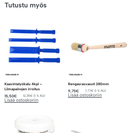
Tutustu myös
Kaavintatyökalu 4kpl –
Rengasrasvasuti 280mm
Liimapainojen irroitus
9,75
€
7,77
€
0 % ALV
Lisää ostoskoriin
15,50
€
12,35
€
0 % ALV
Lisää ostoskoriin