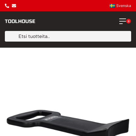
Svenska
0