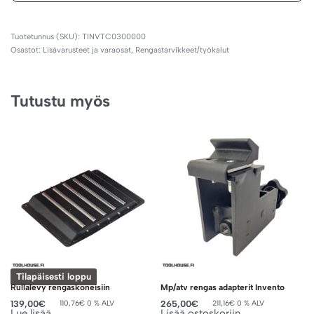
TINVTC0300000
Osastot:
Lisävarusteet ja varaosat
,
Rengastarvikkeet/työkalut
Tutustu myös
Tilapäisesti loppu
Rullalevy rengaskoneisiin
Mp/atv rengas adapterit Invento
139,00
€
265,00
€
110,76
€
0 % ALV
211,16
€
0 % ALV
Lue lisää
Lisää ostoskoriin