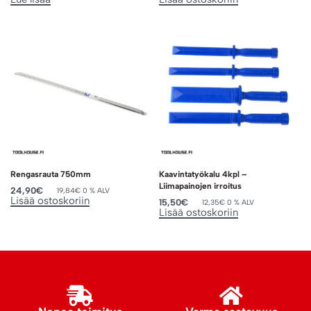
Rengasrauta 750mm
Kaavintatyökalu 4kpl –
Liimapainojen irroitus
24,90
€
19,84
€
0 % ALV
Lisää ostoskoriin
15,50
€
12,35
€
0 % ALV
Lisää ostoskoriin