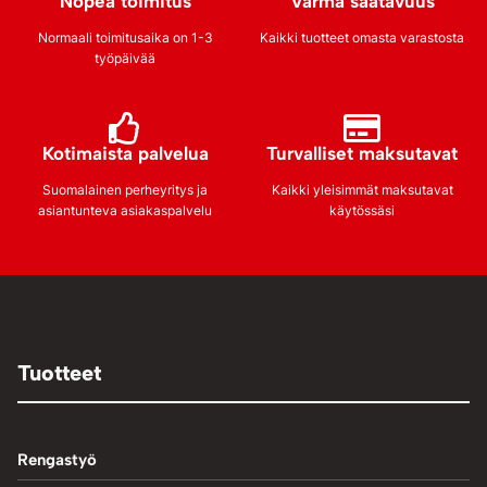
Nopea toimitus
Varma saatavuus
Normaali toimitusaika on 1-3
Kaikki tuotteet omasta varastosta
työpäivää
Kotimaista palvelua
Turvalliset maksutavat
Suomalainen perheyritys ja
Kaikki yleisimmät maksutavat
asiantunteva asiakaspalvelu
käytössäsi
Tuotteet
Rengastyö