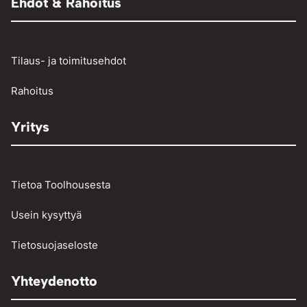
Ehdot & Rahoitus
Osienpesu
Raskaan kaluston vikakoodinlukijat
Työkalut
Tilaus- ja toimitusehdot
Vinssit ja taljat
Rahoitus
Yritys
Tietoa Toolhousesta
Usein kysyttyä
Tietosuojaseloste
Yhteydenotto