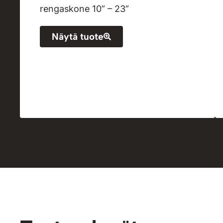
rengaskone 10” – 23”
Näytä tuote