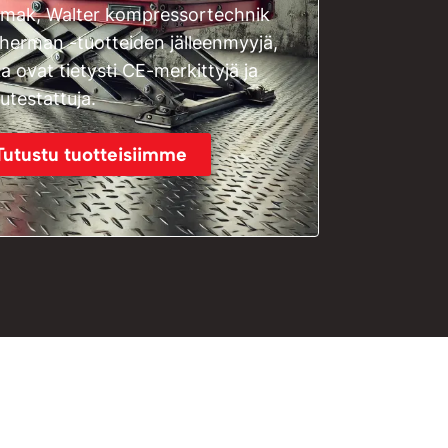
mak, Walter kompressortechnik
Sherman -tuotteiden jälleenmyyjä,
ka ovat tietysti CE-merkittyjä ja
tutestattuja.
Tutustu tuotteisiimme