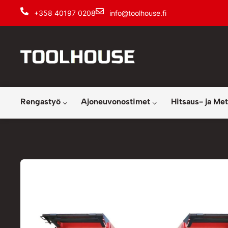
+358 40197 0208
info@toolhouse.fi
Rengastyö
Ajoneuvonostimet
Hitsaus- ja Met