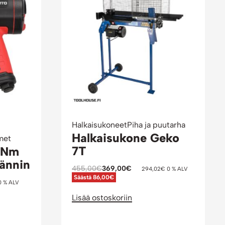
Halkaisukoneet
Piha ja puutarha
Halkaisukone Geko
met
7T
 Nm
ännin
455,00
€
369,00
€
294,02
€
0 % ALV
Säästä 86,00€
 % ALV
Lisää ostoskoriin