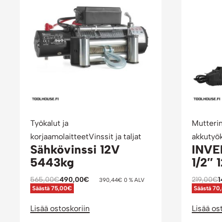
Työkalut ja
Mutteri
korjaamolaitteet
Vinssit ja taljat
akkutyök
Sähkövinssi 12V
INVE
5443kg
1/2″
565,00
€
490,00
€
219,00
€
1
390,44
€
0 % ALV
Säästä 75,00€
Säästä 70
Lisää ostoskoriin
Lisää os