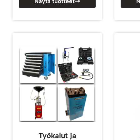
Näytä tuotteet
N
Työkalut ja