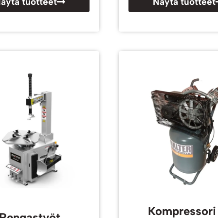
äytä tuotteet
Näytä tuotteet
Kompressori 
Rengastyöt