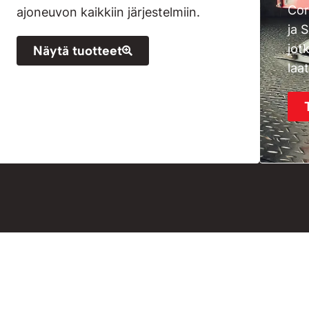
Cor
ajoneuvon kaikkiin järjestelmiin.
ja 
jot
Näytä tuotteet
laa