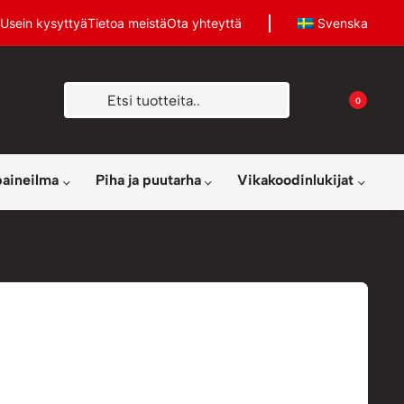
Usein kysyttyä
Tietoa meistä
Ota yhteyttä
Svenska
0
paineilma
Piha ja puutarha
Vikakoodinlukijat