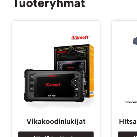
Tuoteryhmät
Vikakoodinlukijat
Hitsa