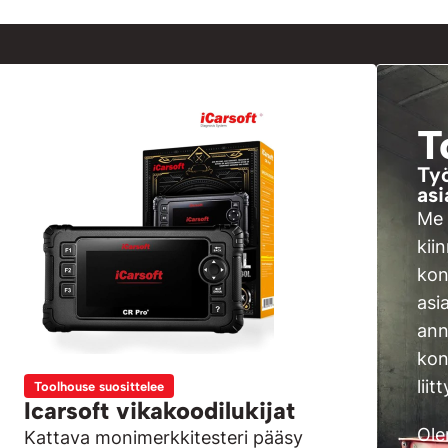
T
Työ
asi
Me 
kii
kon
asi
ann
kon
liit
Toolhouse suosittelee
Icarsoft vikakoodilukijat
Ole
Kattava monimerkkitesteri pääsy