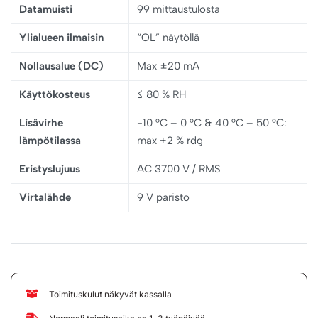
Datamuisti
99 mittaustulosta
Ylialueen ilmaisin
“OL” näytöllä
Nollausalue (DC)
Max ±20 mA
Käyttökosteus
≤ 80 % RH
Lisävirhe
-10 °C – 0 °C & 40 °C – 50 °C:
lämpötilassa
max +2 % rdg
Eristyslujuus
AC 3700 V / RMS
Virtalähde
9 V paristo
Toimituskulut näkyvät kassalla