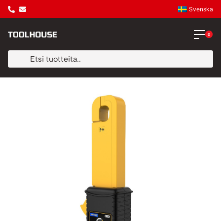
Svenska
0