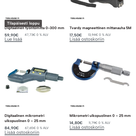
Tilapäisesti loppu
Digitaalinen työntömitta 0-300 mm
Tvardy magneettinen mittanauha 5M
59,90
€
17,50
€
47,73
€
0 % ALV
13,94
€
0 % ALV
Lue lisää
Lisää ostoskoriin
Digitaalinen mikrometri
Mikrometri ulkopuolinen 0 – 25 mm
ulkopuolinen 0 – 25 mm
14,80
€
11,79
€
0 % ALV
Lisää ostoskoriin
84,90
€
67,65
€
0 % ALV
Lisää ostoskoriin