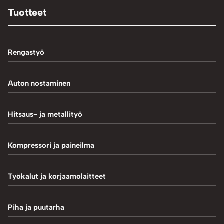
Tuotteet
Rengastyö
Palteennostin
Auton nostaminen
Rengaskoneet
1-Pilarinostimet
Hitsaus- ja metallityö
Rengastarvikkeet/työkalut
2-Pilarinostimet
Hitsaustarvikkeet
Kompressori ja paineilma
Rengasventtiilit
4-Pilarinostimet
Induktiokuumentimet
Renkaan paikkaus
Hiekkapuhallus
Työkalut ja korjaamolaitteet
Saksinostimet ja Matalanostimet
Metallityö
Renkaan uritus
Kompressorit
Akkulaturit ja testerit
Piha ja puutarha
MIG-hitsaus
Tasapainotuskoneet
Letkut ja kelat