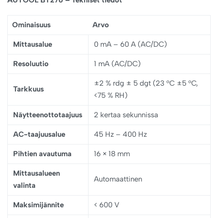
Ominaisuus
Arvo
Mittausalue
0 mA – 60 A (AC/DC)
Resoluutio
1 mA (AC/DC)
±2 % rdg ± 5 dgt (23 °C ±5 °C,
Tarkkuus
<75 % RH)
Näytteenottotaajuus
2 kertaa sekunnissa
AC-taajuusalue
45 Hz – 400 Hz
Pihtien avautuma
16 × 18 mm
Mittausalueen
Automaattinen
valinta
Maksimijännite
< 600 V