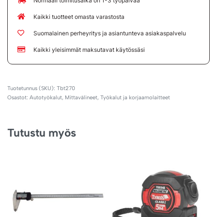
Normaali toimitusaika on 1-3 työpäivää
Kaikki tuotteet omasta varastosta
Suomalainen perheyritys ja asiantunteva asiakaspalvelu
Kaikki yleisimmät maksutavat käytössäsi
Tbt270
Osastot:
Autotyökalut
,
Mittavälineet
,
Työkalut ja korjaamolaitteet
Tutustu myös