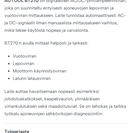
AUTOOL BT270
on digitaalinen AC/DC-pihtiampeerimittari,
joka on suunniteltu erityisesti ajoneuvojen lepovirran ja
vuotovirran mittaukseen. Laite tunnistaa automaattisesti AC-
ja DC-signaalit ilman manuaalista mittausalueen vaihtoa,
mikä tekee käytöstä nopeaa ja vaivatonta.
BT270:n avulla mittaat helposti ja tarkasti:
Vuotovirran
Lepovirran
Moottorin käynnistysvirran
Laturin latausvirran
Laite auttaa havaitsemaan nopeasti esimerkiksi
johdotuskatkokset, kaapelivauriot, ylimääräisen
virrankulutuksen sekä maadoitusviat. Se on tehokas ja tarkka
työkalu ajoneuvojen sähkövikojen diagnosointiin.
Työperiaate