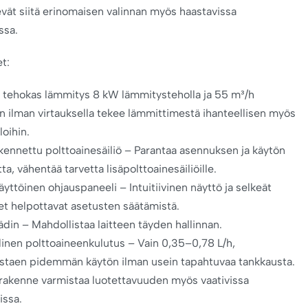
evät siitä erinomaisen valinnan myös haastavissa
ssa.
t:
 tehokas lämmitys 8 kW lämmitysteholla ja 55 m³/h
 ilman virtauksella tekee lämmittimestä ihanteellisen myös
loihin.
kennettu polttoainesäiliö – Parantaa asennuksen ja käytön
a, vähentää tarvetta lisäpolttoainesäiliöille.
yttöinen ohjauspaneeli – Intuitiivinen näyttö ja selkeät
et helpottavat asetusten säätämistä.
din – Mahdollistaa laitteen täyden hallinnan.
linen polttoaineenkulutus – Vain 0,35–0,78 L/h,
staen pidemmän käytön ilman usein tapahtuvaa tankkausta.
rakenne varmistaa luotettavuuden myös vaativissa
issa.