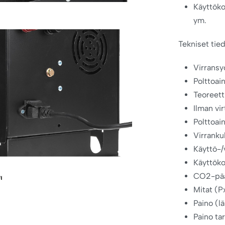
Käyttöko
ym.
Tekniset tied
Virransy
Polttoai
Teoreet
Ilman vi
Polttoai
Virrank
Käyttö-
Käyttöko
CO2-pää
Mitat (
Paino (l
Paino ta