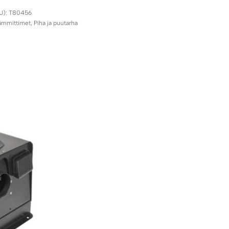
T80456
lämmittimet
,
Piha ja puutarha