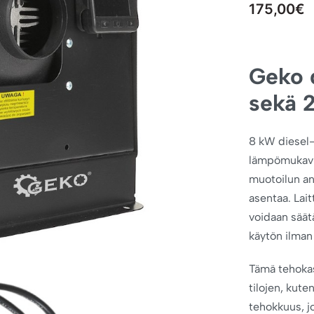
175,00
€
Geko 
sekä 2
8 kW diesel-
lämpömukavuu
muotoilun an
asentaa. Lai
voidaan säätä
käytön ilman
Tämä tehokas 
tilojen, kut
tehokkuus, j