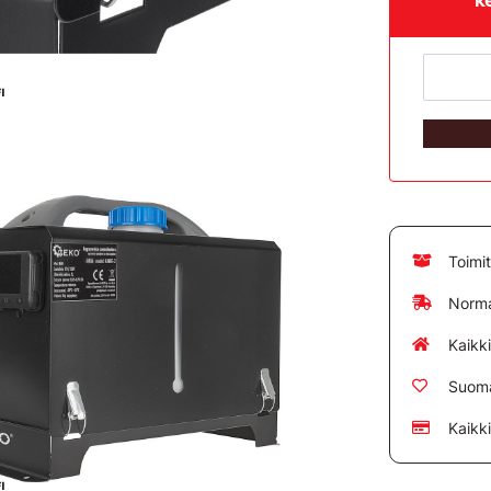
Toimi
Norma
Kaikk
Suoma
Kaikk