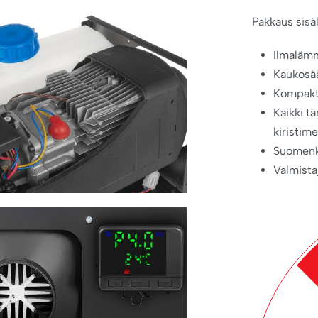
Pakkaus sisäl
Ilmalämm
Kaukosä
Kompakt
Kaikki t
kiristime
Suomenki
Valmista