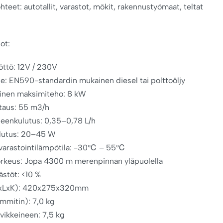
hteet: autotallit, varastot, mökit, rakennustyömaat, teltat
ot:
öttö: 12V / 230V
ne: EN590-standardin mukainen diesel tai polttoöljy
tinen maksimiteho: 8 kW
rtaus: 55 m3/h
neenkulutus: 0,35–0,78 L/h
ulutus: 20–45 W
/varastointilämpötila: -30℃ – 55℃
rkeus: Jopa 4300 m merenpinnan yläpuolella
stöt: <10 %
PxLxK): 420x275x320mm
ämmitin): 7,0 kg
rvikkeineen: 7,5 kg