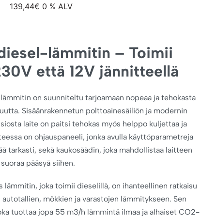
139,44
€
0 % ALV
diesel-lämmitin – Toimii
30V että 12V jännitteellä
lämmitin on suunniteltu tarjoamaan nopeaa ja tehokasta
tta. Sisäänrakennetun polttoainesäiliön ja modernin
siosta laite on paitsi tehokas myös helppo kuljettaa ja
tteessa on ohjauspaneeli, jonka avulla käyttöparametreja
ä tarkasti, sekä kaukosäädin, joka mahdollistaa laitteen
 suoraa pääsyä siihen.
lämmitin, joka toimii dieselillä, on ihanteellinen ratkaisu
en autotallien, mökkien ja varastojen lämmitykseen. Sen
oka tuottaa jopa 55 m3/h lämmintä ilmaa ja alhaiset CO2-