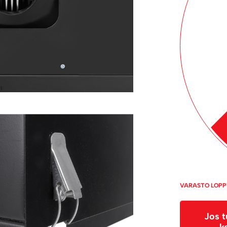
VARASTO LOP
Jos t
k