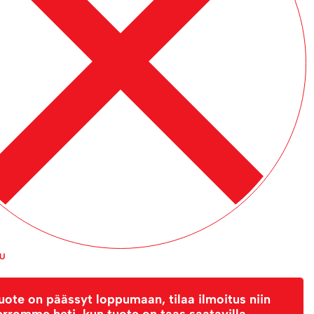
PU
uote on päässyt loppumaan, tilaa ilmoitus niin
erromme heti, kun tuote on taas saatavilla.