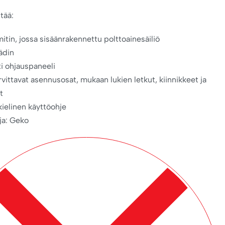
tää:
itin, jossa sisäänrakennettu polttoainesäiliö
ädin
i ohjauspaneeli
arvittavat asennusosat, mukaan lukien letkut, kiinnikkeet ja
t
elinen käyttöohje
ja: Geko