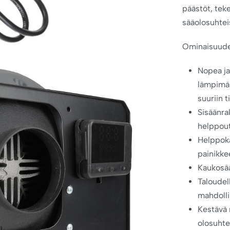
päästöt, tek
sääolosuhtei
Ominaisuude
Nopea ja
lämpimän
suuriin ti
Sisäänra
helppoutt
Helppokä
painikke
Kaukosää
Taloudel
mahdolli
Kestävä 
olosuhte