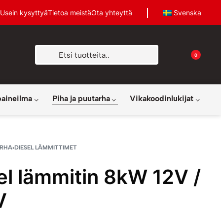
Usein kysyttyä
Tietoa meistä
Ota yhteyttä
Svenska
0
paineilma
Piha ja puutarha
Vikakoodinlukijat
ARHA
›
DIESEL LÄMMITTIMET
el lämmitin 8kW 12V /
V