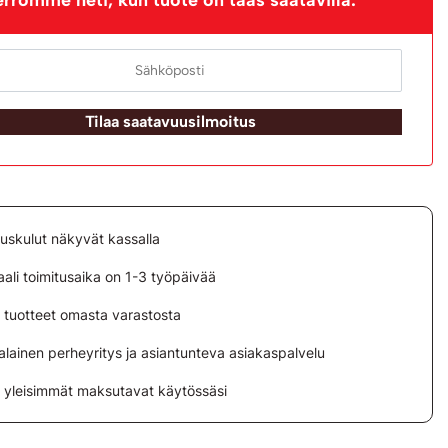
Tilaa saatavuusilmoitus
tuskulut näkyvät kassalla
ali toimitusaika on 1-3 työpäivää
i tuotteet omasta varastosta
lainen perheyritys ja asiantunteva asiakaspalvelu
i yleisimmät maksutavat käytössäsi