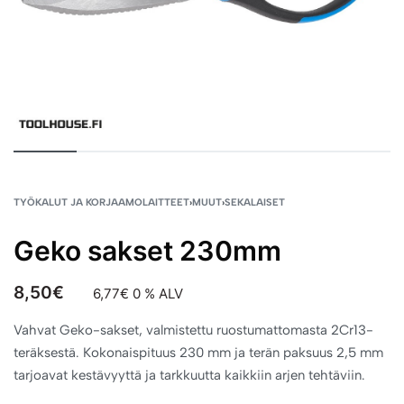
TYÖKALUT JA KORJAAMOLAITTEET
›
MUUT
›
SEKALAISET
Geko sakset 230mm
8,50
€
6,77
€
0 % ALV
Vahvat Geko-sakset, valmistettu ruostumattomasta 2Cr13-
teräksestä. Kokonaispituus 230 mm ja terän paksuus 2,5 mm
tarjoavat kestävyyttä ja tarkkuutta kaikkiin arjen tehtäviin.