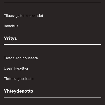
Raskaan kaluston vikakoodinlukijat
Työkalut
Tilaus- ja toimitusehdot
Vinssit ja taljat
Rahoitus
Yritys
Tietoa Toolhousesta
Usein kysyttyä
Tietosuojaseloste
Yhteydenotto