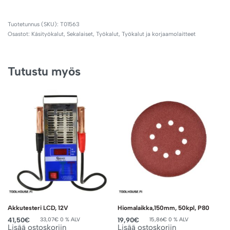
T01563
Osastot:
Käsityökalut
,
Sekalaiset
,
Työkalut
,
Työkalut ja korjaamolaitteet
Tutustu myös
Akkutesteri LCD, 12V
Hiomalaikka,150mm, 50kpl, P80
41,50
€
19,90
€
33,07
€
0 % ALV
15,86
€
0 % ALV
Lisää ostoskoriin
Lisää ostoskoriin