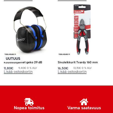
UUTUUS
Kuulosuojaimet geko 29 dB
Sivuleikkurit Tvardy 160 mm
11,80
€
16,50
€
9,40
€
0 % ALV
13,15
€
0 % ALV
Lisää ostoskoriin
Lisää ostoskoriin
Nopea toimitus
Varma saatavuus