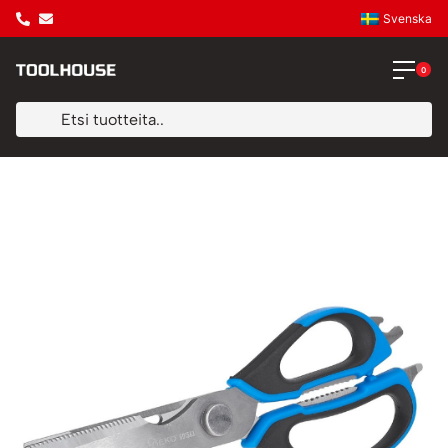
Svenska
0