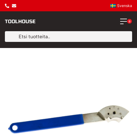
Svenska
0