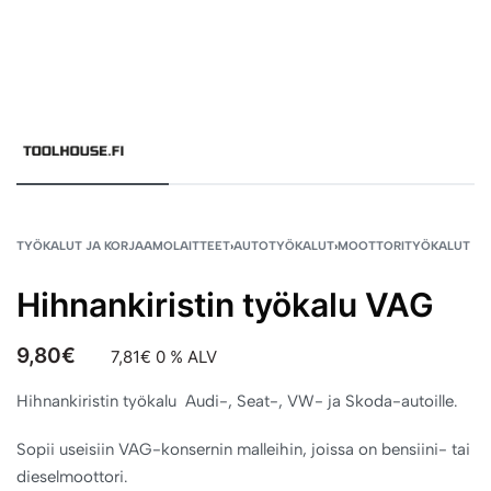
TYÖKALUT JA KORJAAMOLAITTEET
›
AUTOTYÖKALUT
›
MOOTTORITYÖKALUT
Hihnankiristin työkalu VAG
9,80
€
7,81
€
0 % ALV
Hihnankiristin työkalu Audi-, Seat-, VW- ja Skoda-autoille.
Sopii useisiin VAG-konsernin malleihin, joissa on bensiini- tai
dieselmoottori.