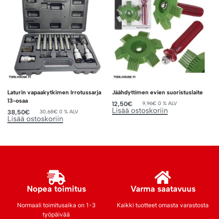
Laturin vapaakytkimen Irrotussarja
Jäähdyttimen evien suoristuslaite
13-osaa
12,50
€
9,96
€
0 % ALV
Lisää ostoskoriin
38,50
€
30,68
€
0 % ALV
Lisää ostoskoriin
Nopea toimitus
Varma saatavuus
Normaali toimitusaika on 1-3
Kaikki tuotteet omasta varastosta
työpäivää