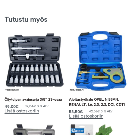
Tutustu myös
Öljytulpan avainsarja 3/8″ 23-osaa
Ajoitustyökalu OPEL, NISSAN,
RENAULT, 1.6, 2.0, 2.3, DCI, CDTI
49,00
€
39,04
€
0 % ALV
Lisää ostoskoriin
53,50
€
42,63
€
0 % ALV
Lisää ostoskoriin