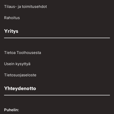
Tilaus- ja toimitusehdot
Vinssit ja taljat
Rahoitus
Yritys
Tietoa Toolhousesta
Usein kysyttyä
Tietosuojaseloste
Yhteydenotto
Puhelin: