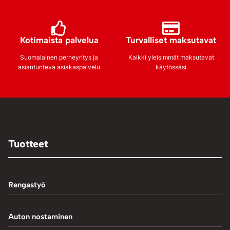
Kotimaista palvelua
Turvalliset maksutavat
Suomalainen perheyritys ja
Kaikki yleisimmät maksutavat
asiantunteva asiakaspalvelu
käytössäsi
Tuotteet
Rengastyö
Palteennostin
Auton nostaminen