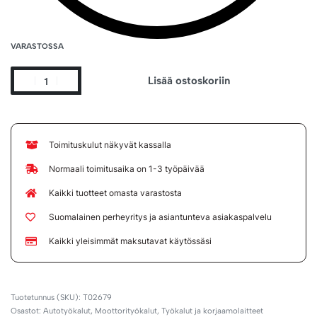
VARASTOSSA
Lisää ostoskoriin
Toimituskulut näkyvät kassalla
Normaali toimitusaika on 1-3 työpäivää
Kaikki tuotteet omasta varastosta
Suomalainen perheyritys ja asiantunteva asiakaspalvelu
Kaikki yleisimmät maksutavat käytössäsi
T02679
Osastot:
Autotyökalut
,
Moottorityökalut
,
Työkalut ja korjaamolaitteet