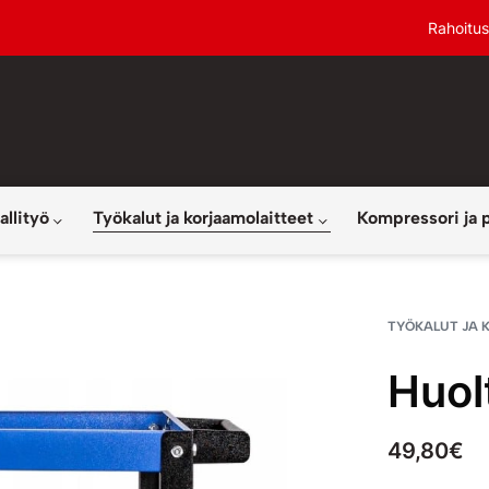
Rahoitus
allityö
Työkalut ja korjaamolaitteet
Kompressori ja 
TYÖKALUT JA 
Huol
49,80
€