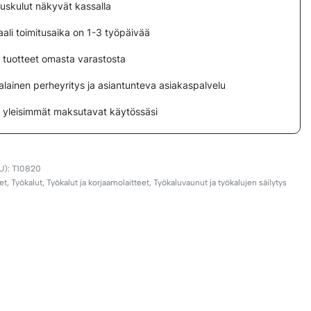
tuskulut näkyvät kassalla
ali toimitusaika on 1-3 työpäivää
i tuotteet omasta varastosta
lainen perheyritys ja asiantunteva asiakaspalvelu
i yleisimmät maksutavat käytössäsi
T10820
et
,
Työkalut
,
Työkalut ja korjaamolaitteet
,
Työkaluvaunut ja työkalujen säilytys