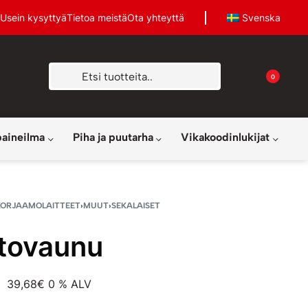
Usein kysyttyä
Tietoa meistä
Ota yhteyttä
Svenska
0
paineilma
Piha ja puutarha
Vikakoodinlukijat
KORJAAMOLAITTEET
›
MUUT
›
SEKALAISET
tovaunu
39,68
€
0 % ALV