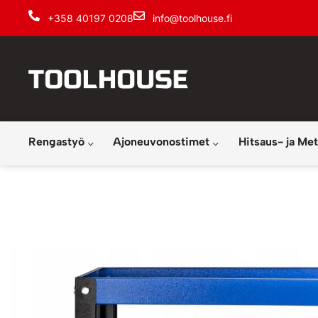
+358 40197 0208
info@toolhouse.fi
Rengastyö
Ajoneuvonostimet
Hitsaus- ja Met