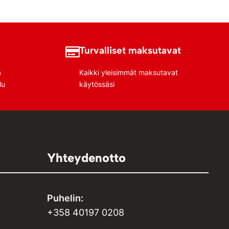
Turvalliset maksutavat
a
Kaikki yleisimmät maksutavat
lu
käytössäsi
Yhteydenotto
Puhelin:
+358 40197 0208