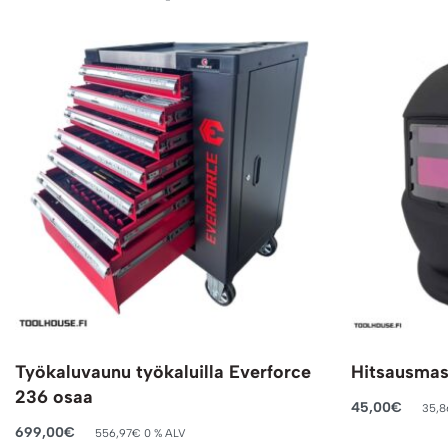
Työkaluvaunu työkaluilla Everforce
Hitsausmas
236 osaa
45,00
€
35,8
Lisää ostosko
699,00
€
556,97
€
0 % ALV