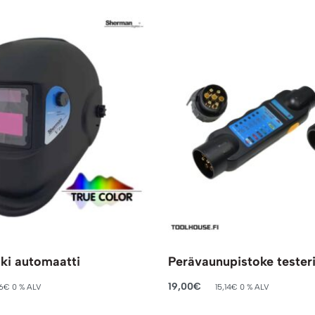
ki automaatti
Perävaunupistoke testeri
19,00
€
6
€
0 % ALV
15,14
€
0 % ALV
riin
Lisää ostoskoriin