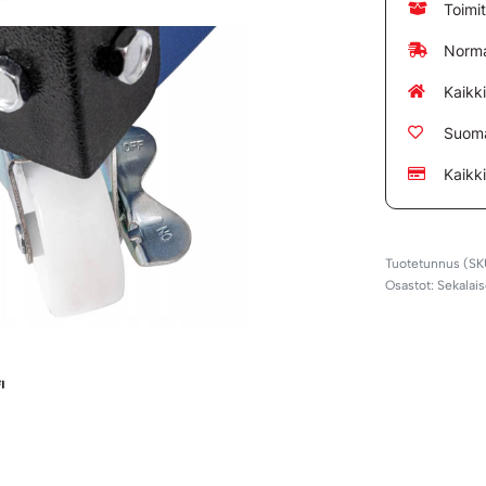
Toimi
Norma
Kaikk
Suoma
Kaikk
Osastot:
Sekalais