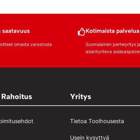
 saatavuus
Kotimaista palvelua
uotteet omasta varastosta
Suomalainen perheyritys j
asiantunteva asiakaspalve
 Rahoitus
Yritys
toimitusehdot
Tietoa Toolhousesta
Usein kysyttyä