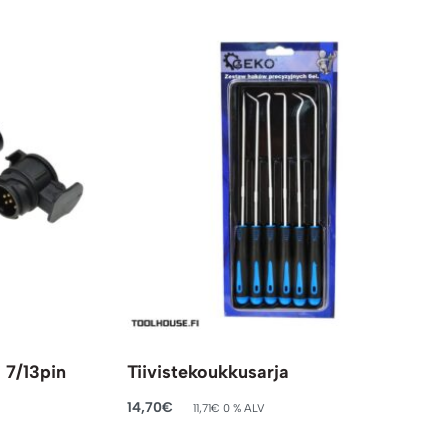
 7/13pin
Tiivistekoukkusarja
14,70
€
11,71
€
0 % ALV
Lisää ostoskoriin