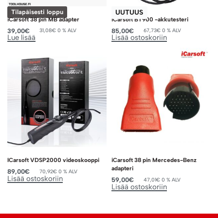
UUTUUS
Tilapäisesti loppu
iCarsoft 38 pin MB adapter
iCarsoft BT900 -akkutesteri
39,00
€
85,00
€
31,08
€
0 % ALV
67,73
€
0 % ALV
Lue lisää
Lisää ostoskoriin
ICarsoft VDSP2000 videoskooppi
iCarsoft 38 pin Mercedes-Benz
adapteri
89,00
€
70,92
€
0 % ALV
Lisää ostoskoriin
59,00
€
47,01
€
0 % ALV
Lisää ostoskoriin