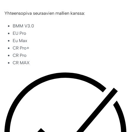
Yhteensopiva seuraavien mallien kanssa:
BMM V3.0
EU Pro
Eu Max
CR Pro+
CR Pro
CR MAX