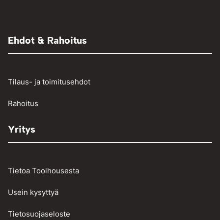
TIG-hitsaus
Aggregaatit
Muut paineilmalaitteet
Adapterit
Muut
Raivaussahat ja trimmerit
Renkaantäyttölaitteet
Henkilö- ja pakettiautojen vikakoodinlukijat
Ehdot & Rahoitus
Osienpesu
Raskaan kaluston vikakoodinlukijat
Työkalut
Tilaus- ja toimitusehdot
Vinssit ja taljat
Rahoitus
Yritys
Tietoa Toolhousesta
Usein kysyttyä
Tietosuojaseloste