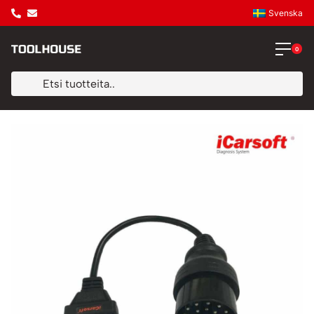
Svenska
0