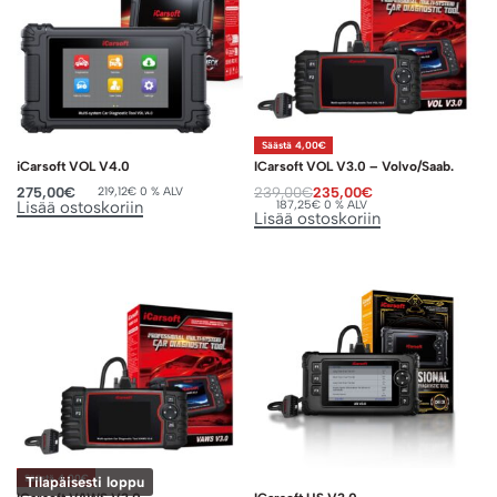
Säästä 4,00€
iCarsoft VOL V4.0
ICarsoft VOL V3.0 – Volvo/Saab.
275,00
€
239,00
€
235,00
€
219,12
€
0 % ALV
187,25
€
0 % ALV
Lisää ostoskoriin
Lisää ostoskoriin
Säästä 4,00€
Tilapäisesti loppu