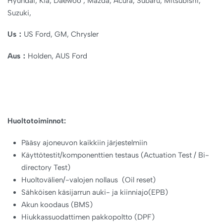
Hyundai, Kia, Daewoo , Mazda, Acura, Subaru, Mitsubishi,
Suzuki,
Us：
US Ford, GM, Chrysler
Aus：
Holden, AUS Ford
Huoltotoiminnot:
Pääsy ajoneuvon kaikkiin järjestelmiin
Käyttötestit/komponenttien testaus (Actuation Test / Bi-
directory Test)
Huoltovälien/-valojen nollaus (Oil reset)
Sähköisen käsijarrun auki- ja kiinniajo(EPB)
Akun koodaus (BMS)
Hiukkassuodattimen pakkopoltto (DPF)