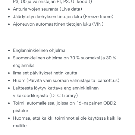
P3, U0 ja valmistajan P1, P3, U1 koodit)
Anturiarvojen seuranta (Live data)
Jäädytetyn kehyksen tietojen luku (Freeze frame)
Ajoneuvon automaattinen tietojen luku (VIN)
Englanninkielinen ohjelma
Suomenkielinen ohjelma on 70 % suomeksi ja 30 %
englanniksi
Ilmaiset päivitykset netin kautta
Huom (Päivitä vain suoraan valmistajalta icarsoft.us)
Laitteesta löytyy kattava englanninkielinen
vikakoodikirjasto (DTC Library)
Toimii automalleissa, joissa on 16-napainen OBD2
pistoke
Huomaa, että kaikki toiminnot ei ole käytössa kaikille
mallille