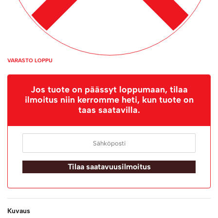
VARASTO LOPPU
Jos tuote on päässyt loppumaan, tilaa
ilmoitus niin kerromme heti, kun tuote on
taas saatavilla.
Tilaa saatavuusilmoitus
Kuvaus