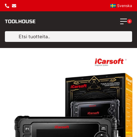
Svenska
0