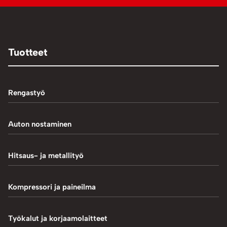
Tuotteet
Rengastyö
Palteennostin
Auton nostaminen
Rengaskoneet
1-Pilarinostimet
Hitsaus- ja metallityö
Rengastarvikkeet/työkalut
2-Pilarinostimet
Hitsaustarvikkeet
Kompressori ja paineilma
Rengasventtiilit
4-Pilarinostimet
Induktiokuumentimet
Renkaan paikkaus
Hiekkapuhallus
Työkalut ja korjaamolaitteet
Saksinostimet ja Matalanostimet