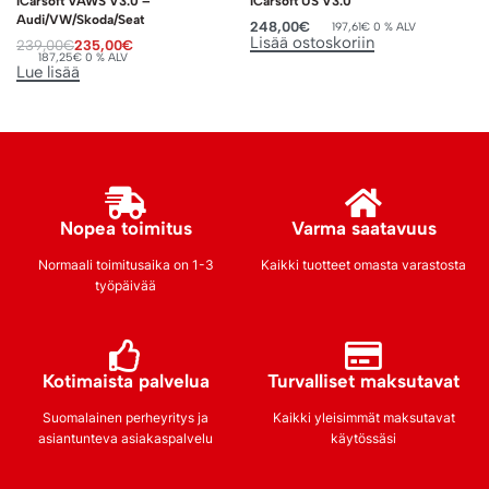
ICarsoft VAWS V3.0 –
ICarsoft US V3.0
Audi/VW/Skoda/Seat
248,00
€
197,61
€
0 % ALV
Lisää ostoskoriin
239,00
€
235,00
€
187,25
€
0 % ALV
Lue lisää
Nopea toimitus
Varma saatavuus
Normaali toimitusaika on 1-3
Kaikki tuotteet omasta varastosta
työpäivää
Kotimaista palvelua
Turvalliset maksutavat
Suomalainen perheyritys ja
Kaikki yleisimmät maksutavat
asiantunteva asiakaspalvelu
käytössäsi