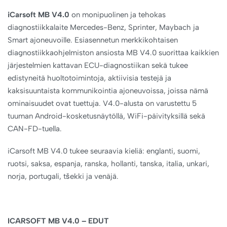
iCarsoft MB V4.0
on monipuolinen ja tehokas
diagnostiikkalaite Mercedes-Benz, Sprinter, Maybach ja
Smart ajoneuvoille. Esiasennetun merkkikohtaisen
diagnostiikkaohjelmiston ansiosta MB V4.0 suorittaa kaikkien
järjestelmien kattavan ECU-diagnostiikan sekä tukee
edistyneitä huoltotoimintoja, aktiivisia testejä ja
kaksisuuntaista kommunikointia ajoneuvoissa, joissa nämä
ominaisuudet ovat tuettuja. V4.0-alusta on varustettu 5
tuuman Android-kosketusnäytöllä, WiFi-päivityksillä sekä
CAN-FD-tuella.
iCarsoft MB V4.0 tukee seuraavia kieliä: englanti, suomi,
ruotsi, saksa, espanja, ranska, hollanti, tanska, italia, unkari,
norja, portugali, tšekki ja venäjä.
ICARSOFT MB V4.0 – EDUT