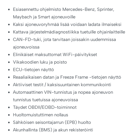
Esiasennettu ohjelmisto Mercedes-Benz, Sprinter,
Maybach ja Smart ajoneuvoille
Kaksi ajoneuvoryhmää lisää voidaan ladata ilmaiseksi
Kattava järjestelmädiagnostiikka tuetuille ohjainlaitteille
CAN-FD-tuki, jota tarvitaan joissakin uudemmissa
ajoneuvoissa
Elinikäiset maksuttomat WiFi-päivitykset
Vikakoodien luku ja poisto
ECU-tietojen näyttö
Reaaliaikaisen datan ja Freeze Frame -tietojen näyttö
Aktiiviset testit / kaksisuuntainen kommunikointi
Automaattinen VIN-tunnistus ja nopea ajoneuvon
tunnistus tuetuissa ajoneuvoissa
Täydet OBDII/EOBD-toiminnot
Huoltomuistuttimen nollaus
Sähköisen seisontajarrun (EPB) huolto
Akunhallinta (BMS) ja akun rekisteröinti