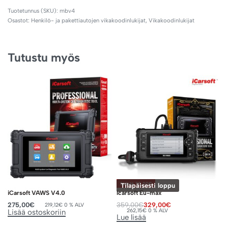
mbv4
Osastot:
Henkilö- ja pakettiautojen vikakoodinlukijat
,
Vikakoodinlukijat
Tutustu myös
Säästä 30,00€
Tilapäisesti loppu
iCarsoft VAWS V4.0
Icarsoft Eu-max
275,00
€
359,00
€
329,00
€
219,12
€
0 % ALV
262,15
€
0 % ALV
Lisää ostoskoriin
Lue lisää