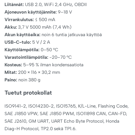
Liitännät:
USB 2.0, WiFi 2,4 GHz, OBDII
Ajoneuvon käyttöjännite:
9–18 V
Virrankulutus:
≤ 500 mA
Akku:
3,7 V 5000 mAh (7,4 Wh)
Akun käyttöaika:
noin 6 tuntia jatkuvaa käyttöä
USB-C-tulo:
5 V / 2 A
Käyttölämpötila:
0–50 °C
Varastointilämpötila:
-20–70 °C
Kosteus:
5–95 % ilman kondensaatiota
Mitat:
200 × 116 × 30,2 mm
Paino:
noin 380 g
Tuetut protokollat
ISO9141-2, ISO14230-2, ISO15765, K/L-Line, Flashing Code,
SAE J1850 VPW, SAE J1850 PWM, ISO11898 CAN, CAN-FD,
SAE J2610, GM UART, UART Echo Byte Protocol, Honda
Diag-H Protocol, TP2.0 sekä TP1.6.