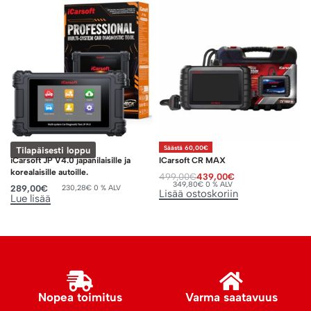
Säästä 60,00€
Tilapäisesti loppu
iCarsoft JP V4.0 japanilaisille ja
ICarsoft CR MAX
korealaisille autoille.
499,00
€
439,00
€
349,80
€
0 % ALV
289,00
€
230,28
€
0 % ALV
Lisää ostoskoriin
Lue lisää
Nopea toimitus
Varma saatavuus