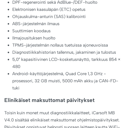
DPF-regenerointi sekä AdBlue-/DEF-huolto
Elektronisen kaasuläpän (ETC) opetus
Ohjauskulma-anturin (SAS) kalibrointi
ABS-järjestelmän ilmaus
Suuttimien koodaus
Ilmajousituksen huolto
TPMS-järjestelmän nollaus tuetuissa ajoneuvoissa
Diagnostiikkahistorian tallennus, jakaminen ja tulostus
5,0″ kapasitiivinen LCD-kosketusnäyttö, tarkkuus 854 ×
480
Android-käyttöjärjestelmä, Quad Core 1,3 GHz -
prosessori, 32 GB muisti, 5000 mAh akku ja CAN-FD-
tuki
Elinikäiset maksuttomat päivitykset
Toisin kuin monet muut diagnostiikkalaitteet, iCarsoft MB
V4.0 sisältää elinikäiset maksuttomat ohjelmistopäivitykset.
Päivitykset onnistuvat helposti suoraan laitteen kautta WiFi-