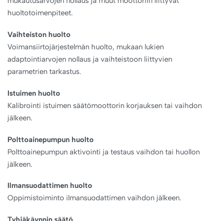
mukautusarvojen nollaus ja muut moottoriin liittyvät
huoltotoimenpiteet.
Vaihteiston huolto
Voimansiirtojärjestelmän huolto, mukaan lukien
adaptointiarvojen nollaus ja vaihteistoon liittyvien
parametrien tarkastus.
Istuimen huolto
Kalibrointi istuimen säätömoottorin korjauksen tai vaihdon
jälkeen.
Polttoainepumpun huolto
Polttoainepumpun aktivointi ja testaus vaihdon tai huollon
jälkeen.
Ilmansuodattimen huolto
Oppimistoiminto ilmansuodattimen vaihdon jälkeen.
Tyhjäkäynnin säätö