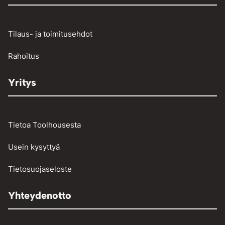
Raskaan kaluston vikakoodinlukijat
Työkalut
Tilaus- ja toimitusehdot
Vinssit ja taljat
Rahoitus
Yritys
Tietoa Toolhousesta
Usein kysyttyä
Tietosuojaseloste
Yhteydenotto