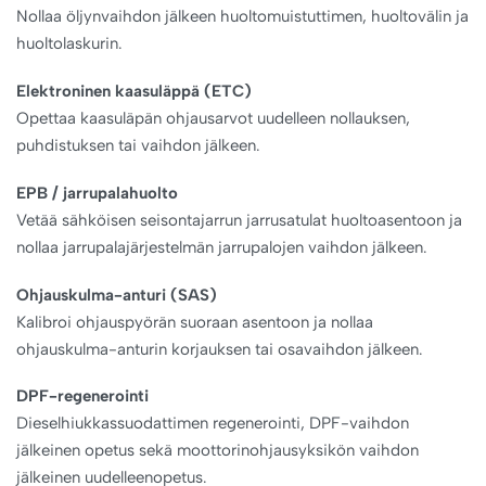
Nollaa öljynvaihdon jälkeen huoltomuistuttimen, huoltovälin ja
huoltolaskurin.
Elektroninen kaasuläppä (ETC)
Opettaa kaasuläpän ohjausarvot uudelleen nollauksen,
puhdistuksen tai vaihdon jälkeen.
EPB / jarrupalahuolto
Vetää sähköisen seisontajarrun jarrusatulat huoltoasentoon ja
nollaa jarrupalajärjestelmän jarrupalojen vaihdon jälkeen.
Ohjauskulma-anturi (SAS)
Kalibroi ohjauspyörän suoraan asentoon ja nollaa
ohjauskulma-anturin korjauksen tai osavaihdon jälkeen.
DPF-regenerointi
Dieselhiukkassuodattimen regenerointi, DPF-vaihdon
jälkeinen opetus sekä moottorinohjausyksikön vaihdon
jälkeinen uudelleenopetus.