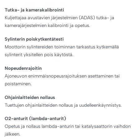
Tutka- ja kamerakalibrointi
Kuljettajaa avustavien järjestelmien (ADAS) tutka- ja
kamerajärjestelmien kalibrointi ja opetus.
Sylinterin poiskytkentätesti
Moottorin sylintereiden toiminnan tarkastus kytkemällä
sylinterit yksitellen pois käytöstä.
Nopeudenrajoitin
Ajoneuvon enimmäisnopeusrajoituksen asettaminen tai
poistaminen.
Ohjainlaitteiden nollaus
Tuettujen ohjainlaitteiden nollaus ja uudelleenkäynnistys.
O2-anturit (lambda-anturit)
Opetus ja nollaus lambda-anturin tai katalysaattorin vaihdon
jälkeen.