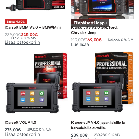
Säästä 4,00€
Säästä 30,00€
Tilapäisesti loppu
ICarsoft BMM V3.0 – BMW/Mini.
ICarsoft US V2.0 GM, Ford,
Chrysler, Jeep
239,00
€
235,00
€
187,25
€
0 % ALV
199,00
€
169,00
€
134,66
€
0 % ALV
Lisää ostoskoriin
Lue lisää
iCarsoft VOL V4.0
iCarsoft JP V4.0 japanilaisille ja
korealaisille autoille.
275,00
€
219,12
€
0 % ALV
Lisää ostoskoriin
289,00
€
230,28
€
0 % ALV