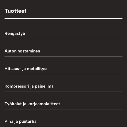
Tuotteet
Rengastyö
Palteennostin
Auton nostaminen
Rengaskoneet
1-Pilarinostimet
Hitsaus- ja metallityö
Rengastarvikkeet/työkalut
2-Pilarinostimet
Hitsaustarvikkeet
Kompressori ja paineilma
Rengasventtiilit
4-Pilarinostimet
Induktiokuumentimet
Renkaan paikkaus
Hiekkapuhallus
Työkalut ja korjaamolaitteet
Saksinostimet ja Matalanostimet
Metallityö
Renkaan uritus
Kompressorit
Akkulaturit ja testerit
Piha ja puutarha
MIG-hitsaus
Tasapainotuskoneet