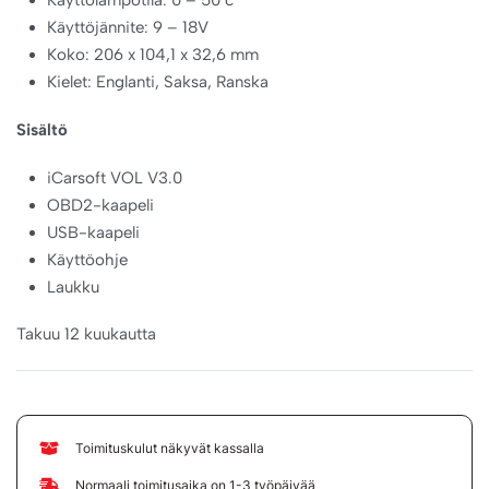
Käyttölämpötila: 0 – 50 c
Käyttöjännite: 9 – 18V
Koko: 206 x 104,1 x 32,6 mm
Kielet: Englanti, Saksa, Ranska
Sisältö
iCarsoft VOL V3.0
OBD2-kaapeli
USB-kaapeli
Käyttöohje
Laukku
Takuu 12 kuukautta
Toimituskulut näkyvät kassalla
Normaali toimitusaika on 1-3 työpäivää