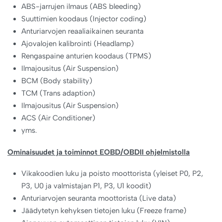
ABS-jarrujen ilmaus (ABS bleeding)
Suuttimien koodaus (Injector coding)
Anturiarvojen reaaliaikainen seuranta
Ajovalojen kalibrointi (Headlamp)
Rengaspaine anturien koodaus (TPMS)
Ilmajousitus (Air Suspension)
BCM (Body stability)
TCM (Trans adaption)
Ilmajousitus (Air Suspension)
ACS (Air Conditioner)
yms.
Ominaisuudet ja toiminnot EOBD/OBDII ohjelmistolla
Vikakoodien luku ja poisto moottorista (yleiset P0, P2,
P3, U0 ja valmistajan P1, P3, U1 koodit)
Anturiarvojen seuranta moottorista (Live data)
Jäädytetyn kehyksen tietojen luku (Freeze frame)