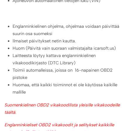
Ajoneuvon automaattinen tietojen luku (VIN)
Englanninkielinen ohjelma, ohjelmaa voidaan päivittää
suurin osa suomeksi
Ilmaiset päivitykset netin kautta.
Huom (Päivitä vain suoraan valmistajalta icarsoft.us)
Laitteesta löytyy kattava englanninkielinen
vikakoodikirjasto (DTC Library)
Toimii automalleissa, joissa on 16-napainen OBD2
pistoke
Huomaa, että kaikki toiminnot ei ole käytössa kaikille
mallille
Suomenkielinen OBD2 vikakoodilista yleisille vikakoodeille
täältä.
Englanninkieliset OBD2 vikakoodit ja selitykset kaikkille