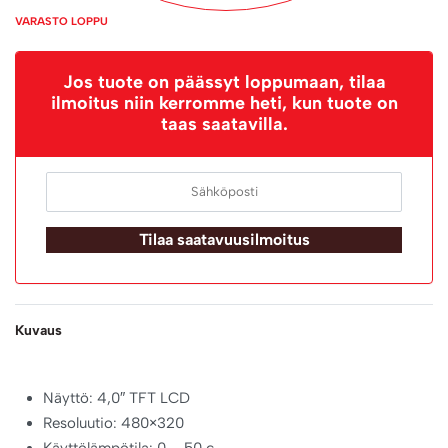
VARASTO LOPPU
Jos tuote on päässyt loppumaan, tilaa
ilmoitus niin kerromme heti, kun tuote on
taas saatavilla.
Tilaa saatavuusilmoitus
Kuvaus
Näyttö: 4,0″ TFT LCD
Resoluutio: 480×320