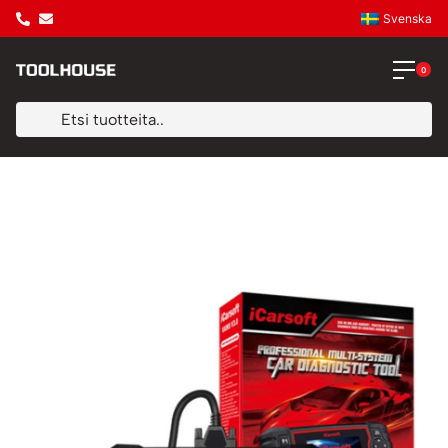
Svenska
0