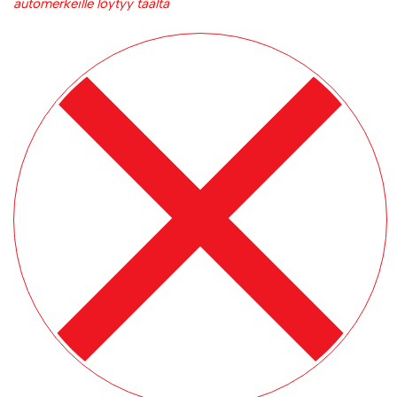
automerkeille löytyy täältä