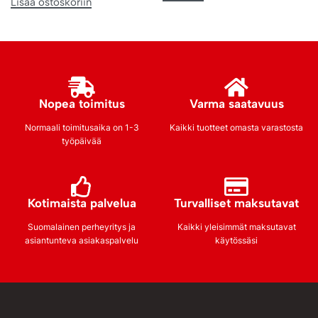
Lisää ostoskoriin
Nopea toimitus
Varma saatavuus
Normaali toimitusaika on 1-3
Kaikki tuotteet omasta varastosta
työpäivää
Kotimaista palvelua
Turvalliset maksutavat
Suomalainen perheyritys ja
Kaikki yleisimmät maksutavat
asiantunteva asiakaspalvelu
käytössäsi