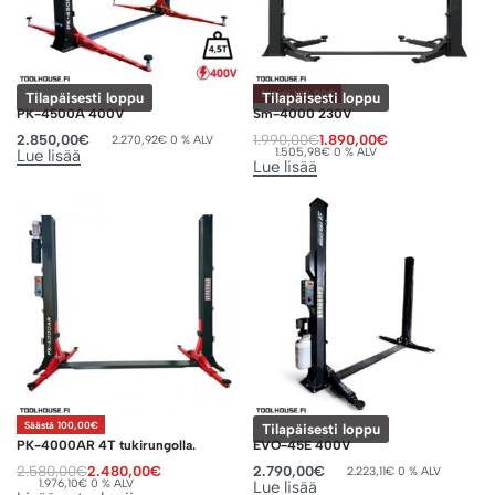
Säästä 100,00€
Tilapäisesti loppu
Tilapäisesti loppu
PK-4500A 400V
Sm-4000 230V
2.850,00
€
1.990,00
€
1.890,00
€
2.270,92
€
0 % ALV
1.505,98
€
0 % ALV
Lue lisää
Lue lisää
Säästä 100,00€
Tilapäisesti loppu
PK-4000AR 4T tukirungolla.
EVO-45E 400V
2.580,00
€
2.480,00
€
2.790,00
€
2.223,11
€
0 % ALV
1.976,10
€
0 % ALV
Lue lisää