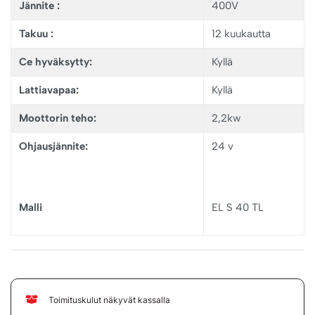
Jännite :
400V
Takuu :
12 kuukautta
Ce h
yväksytty:
Kyllä
Lattiavapaa:
Kyllä
Moottorin teho:
2,2kw
Ohjausjännite:
24 v
Malli
EL S 40 TL
Toimituskulut näkyvät kassalla