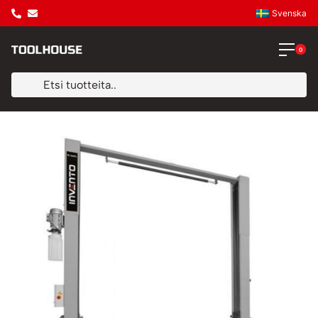
Svenska
0