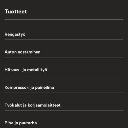
Tuotteet
Rengastyö
Palteennostin
Auton nostaminen
Rengaskoneet
1-Pilarinostimet
Hitsaus- ja metallityö
Rengastarvikkeet/työkalut
2-Pilarinostimet
Hitsaustarvikkeet
Kompressori ja paineilma
Rengasventtiilit
4-Pilarinostimet
Induktiokuumentimet
Renkaan paikkaus
Hiekkapuhallus
Työkalut ja korjaamolaitteet
Saksinostimet ja Matalanostimet
Metallityö
Renkaan uritus
Kompressorit
Akkulaturit ja testerit
Piha ja puutarha
MIG-hitsaus
Tasapainotuskoneet