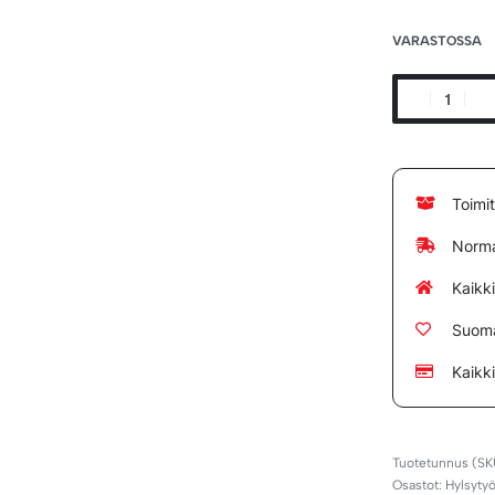
VARASTOSSA
Toimi
Norma
Kaikk
Suoma
Kaikk
Osastot:
Hylsytyö