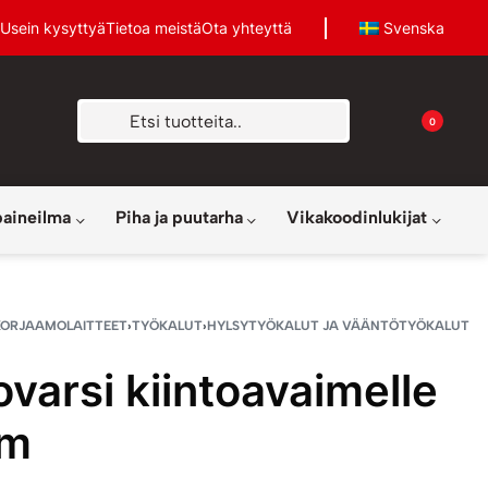
Usein kysyttyä
Tietoa meistä
Ota yhteyttä
Svenska
0
paineilma
Piha ja puutarha
Vikakoodinlukijat
KORJAAMOLAITTEET
›
TYÖKALUT
›
HYLSYTYÖKALUT JA VÄÄNTÖTYÖKALUT
ovarsi kiintoavaimelle
cm