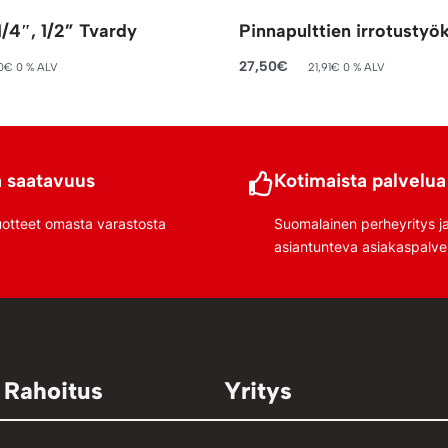
1/4″, 1/2” Tvardy
Pinnapulttien irrotustyö
27,50
€
0
€
0 % ALV
21,91
€
0 % ALV
riin
Lisää ostoskoriin
 saatavuus
Kotimaista palvelua
uotteet omasta varastosta
Suomalainen perheyritys j
asiantunteva asiakaspalve
 Rahoitus
Yritys