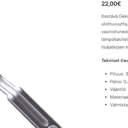
22,00
€
Kestävä Geko
ulottuvuutta,
vaurioitunei
lämpökäsitel
lisäjatkojen 
Tekniset tie
Pituus:
Paino: 0
Vääntiö: 
Materiaa
Valmista