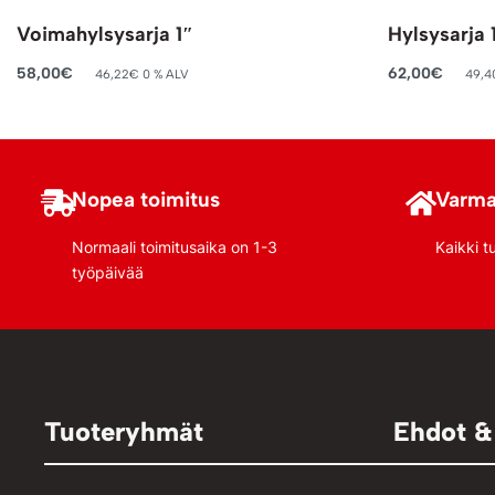
Voimahylsysarja 1″
Hylsysarja 
58,00
€
62,00
€
46,22
€
0 % ALV
49,4
Lisää ostoskoriin
Lisää ostosko
Nopea toimitus
Varma
Normaali toimitusaika on 1-3
Kaikki t
työpäivää
Tuoteryhmät
Ehdot &