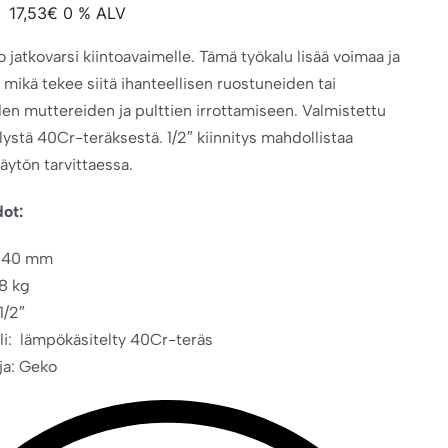
17,53
€
0 % ALV
 jatkovarsi kiintoavaimelle. Tämä työkalu lisää voimaa ja
 mikä tekee siitä ihanteellisen ruostuneiden tai
den muttereiden ja pulttien irrottamiseen. Valmistettu
lystä 40Cr-teräksestä. 1/2″ kiinnitys mahdollistaa
käytön tarvittaessa.
dot:
 340 mm
,8 kg
1/2″
li: lämpökäsitelty 40Cr-teräs
ja: Geko