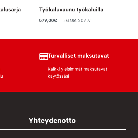
kalusarja
Työkaluvaunu työkaluilla
579,00
€
461,35
€
0 % ALV
Lisää ostoskoriin
Turvalliset maksutavat
a
Kaikki yleisimmät maksutavat
lu
käytössäsi
Yhteydenotto