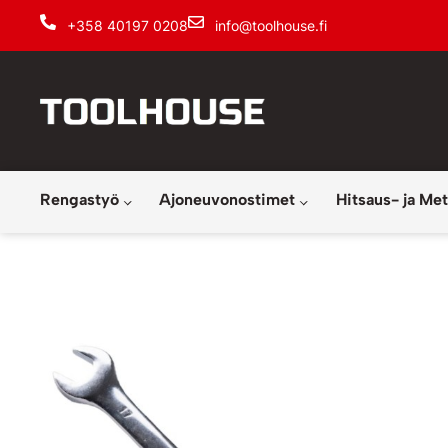
+358 40197 0208
info@toolhouse.fi
Rengastyö
Ajoneuvonostimet
Hitsaus- ja Met