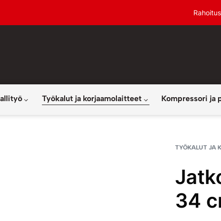
Rahoitus
allityö
Työkalut ja korjaamolaitteet
Kompressori ja 
TYÖKALUT JA 
Jatk
34 