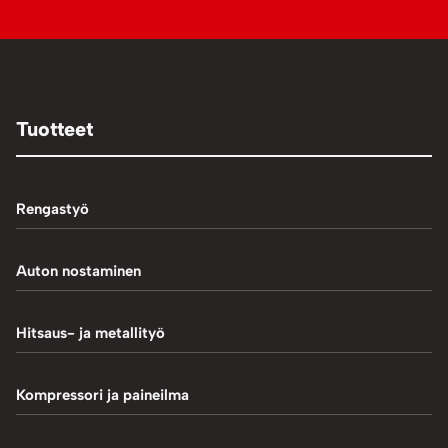
Tuotteet
Rengastyö
Palteennostin
Auton nostaminen
Rengaskoneet
1-Pilarinostimet
Hitsaus- ja metallityö
Rengastarvikkeet/työkalut
2-Pilarinostimet
Hitsaustarvikkeet
Kompressori ja paineilma
Rengasventtiilit
4-Pilarinostimet
Induktiokuumentimet
Renkaan paikkaus