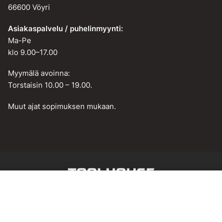
66600 Vöyri
Asiakaspalvelu / puhelinmyynti:
Ma-Pe
klo 9.00–17.00
Myymälä avoinna:
Torstaisin 10.00 – 19.00.
Muut ajat sopimuksen mukaan.
Web design by
BAMM!
Lisää ostoskoriin