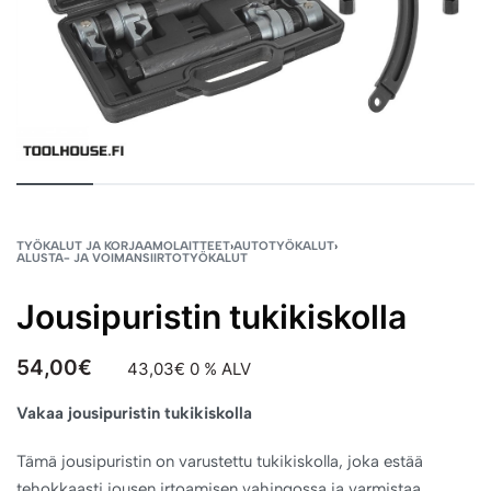
TYÖKALUT JA KORJAAMOLAITTEET
›
AUTOTYÖKALUT
›
ALUSTA- JA VOIMANSIIRTOTYÖKALUT
Jousipuristin tukikiskolla
54,00
€
43,03
€
0 % ALV
Vakaa jousipuristin tukikiskolla
Tämä jousipuristin on varustettu tukikiskolla, joka estää
tehokkaasti jousen irtoamisen vahingossa ja varmistaa