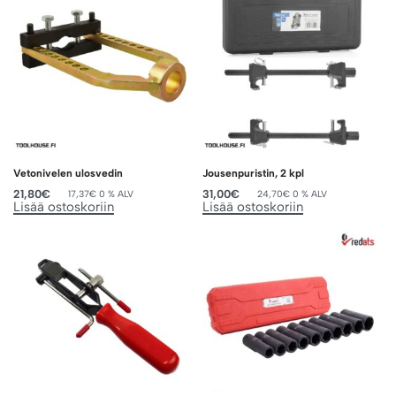
Vetonivelen ulosvedin
Jousenpuristin, 2 kpl
21,80
€
31,00
€
17,37
€
0 % ALV
24,70
€
0 % ALV
Lisää ostoskoriin
Lisää ostoskoriin