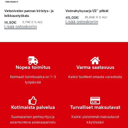
Vetonivelen pannan kiristys- ja
Voimahylsysarja 1/2″ pitkät
leikkaustyökalu
45,00
€
35,86
€
0 % ALV
Lisää ostoskoriin
14,80
€
11,79
€
0 % ALV
Lisää ostoskoriin
Nopea toimitus
Varma saatavuus
Normaali toimitusaika on 1-3
Kaikki tuotteet omasta varastosta
työpäivää
Kotimaista palvelua
Turvalliset maksutavat
Suomalainen perheyritys ja
Kaikki yleisimmät maksutavat
asiantunteva asiakaspalvelu
käytössäsi