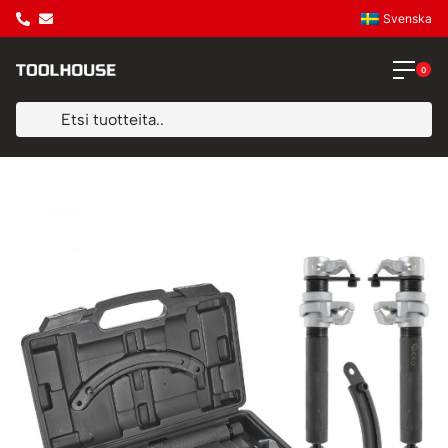
Svenska
0