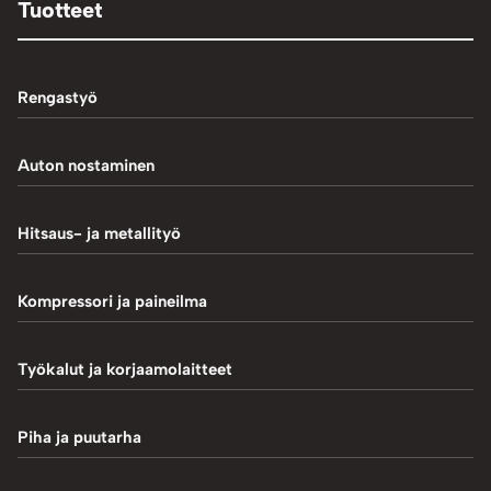
Tuotteet
Rengastyö
Palteennostin
Auton nostaminen
Rengaskoneet
1-Pilarinostimet
Hitsaus- ja metallityö
Rengastarvikkeet/työkalut
2-Pilarinostimet
Hitsaustarvikkeet
Kompressori ja paineilma
Rengasventtiilit
4-Pilarinostimet
Induktiokuumentimet
Renkaan paikkaus
Hiekkapuhallus
Työkalut ja korjaamolaitteet
Saksinostimet ja Matalanostimet
Metallityö
Renkaan uritus
Kompressorit
Akkulaturit ja testerit
Piha ja puutarha
MIG-hitsaus
Tasapainotuskoneet
Letkut ja kelat
Autotyökalut
Plasmaleikkaus