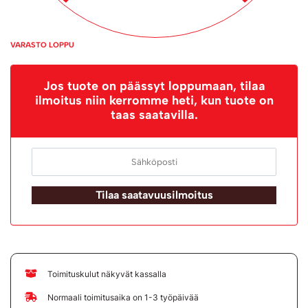
VARASTO LOPPU
Jos tuote on päässyt loppumaan, tilaa
ilmoitus niin kerromme heti, kun tuote on
taas saatavilla.
Tilaa saatavuusilmoitus
Toimituskulut näkyvät kassalla
Normaali toimitusaika on 1-3 työpäivää