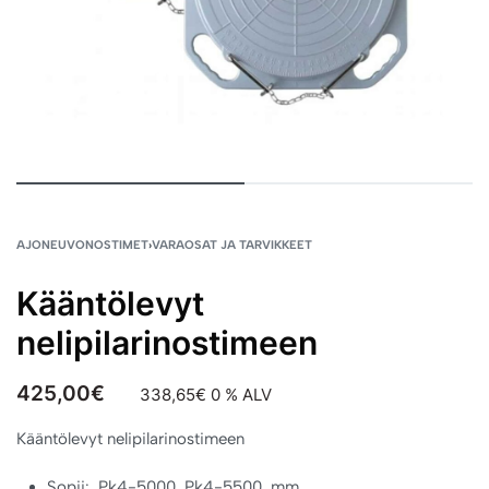
AJONEUVONOSTIMET
›
VARAOSAT JA TARVIKKEET
Kääntölevyt
nelipilarinostimeen
425,00
€
338,65
€
0 % ALV
Kääntölevyt nelipilarinostimeen
Sopii: Pk4-5000, Pk4-5500, mm.