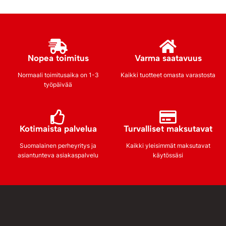
Nopea toimitus
Varma saatavuus
Normaali toimitusaika on 1-3
Kaikki tuotteet omasta varastosta
työpäivää
Kotimaista palvelua
Turvalliset maksutavat
Suomalainen perheyritys ja
Kaikki yleisimmät maksutavat
asiantunteva asiakaspalvelu
käytössäsi