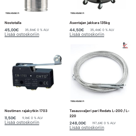
Nostotalla
Asentajan jakkara 135kg
45,00
€
44,50
€
35,86
€
0 % ALV
35,46
€
0 % ALV
Lisää ostoskoriin
Lisää ostoskoriin
Nostimen rajakytkin 1703
Tasausvaijeri pari Redats L-200 / L-
220
11,50
€
9,16
€
0 % ALV
Lisää ostoskoriin
248,00
€
197,61
€
0 % ALV
Lisää ostoskoriin