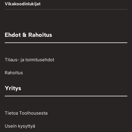
Tasapainotuspainot
Halkaisukoneet
Vikakoodinlukijat
Mutterinvääntimet
Hydrauliprässit
TIG-hitsaus
Aggregaatit
Muut paineilmalaitteet
Adapterit
Muut
Raivaussahat ja trimmerit
Renkaantäyttölaitteet
Henkilö- ja pakettiautojen vikakoodinlukijat
Ehdot & Rahoitus
Osienpesu
Raskaan kaluston vikakoodinlukijat
Työkalut
Tilaus- ja toimitusehdot
Vinssit ja taljat
Rahoitus
Yritys
Tietoa Toolhousesta
Usein kysyttyä