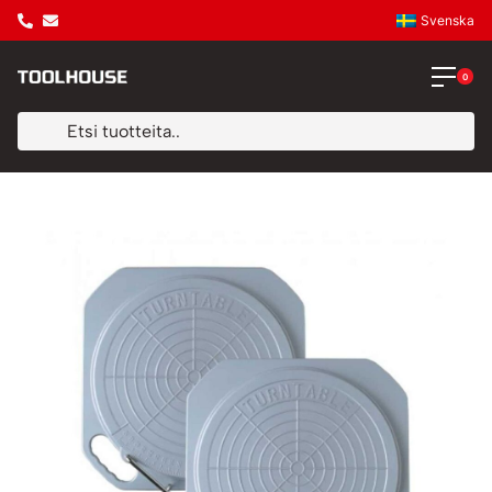
Svenska
0