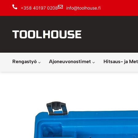
+358 40197 0208
info@toolhouse.fi
Rengastyö
Ajoneuvonostimet
Hitsaus- ja Met