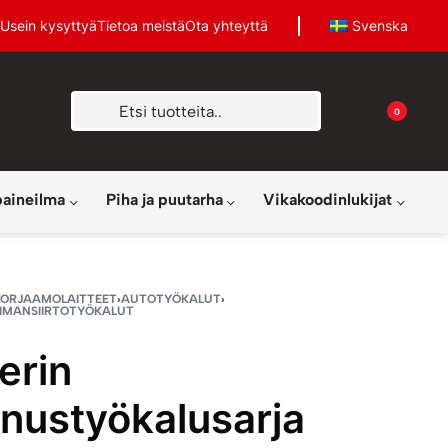
Usein kysyttyä
Tietoa meistä
Ota yhteyttä
Svenska
0
paineilma
Piha ja puutarha
Vikakoodinlukijat
KORJAAMOLAITTEET
›
AUTOTYÖKALUT
›
OIMANSIIRTOTYÖKALUT
erin
nustyökalusarja