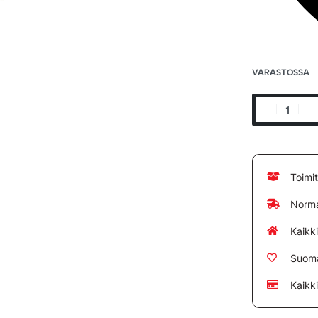
VARASTOSSA
Toimi
Norma
Kaikk
Suoma
Kaikk