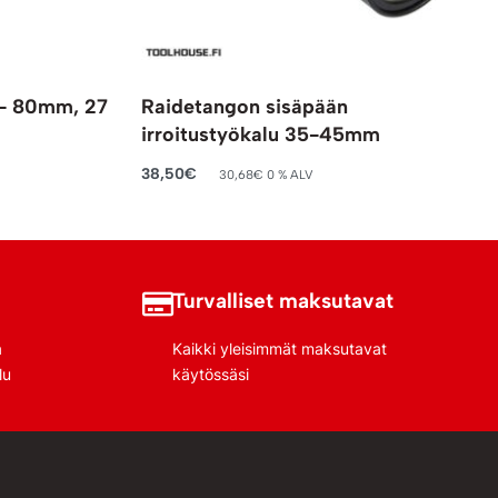
4 – 80mm, 27
Raidetangon sisäpään
irroitustyökalu 35-45mm
38,50
€
30,68
€
0 % ALV
Lisää ostoskoriin
Turvalliset maksutavat
a
Kaikki yleisimmät maksutavat
lu
käytössäsi