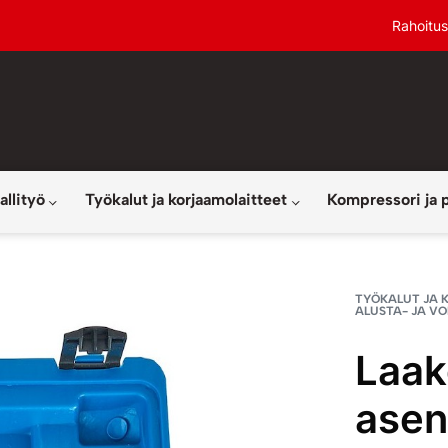
Rahoitus
allityö
Työkalut ja korjaamolaitteet
Kompressori ja 
TYÖKALUT JA 
ALUSTA- JA V
Laak
asen