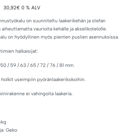
30,92
€
0 % ALV
nnustyökalu on suunniteltu laakerikehän ja stefan
iheuttamatta vaurioita kehälle ja akselikotelolle.
lu on hyödyllinen myös pienten puslien asennuksissa.
timien halkaisijat:
 50 / 59 / 63 / 65 / 72 / 76 / 81 mm
ä holkit useimpiin pyöränlaakerikokoihin.
inirakenne ei vahingoita laakeria.
,6kg
ja: Geko