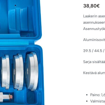
38,80
€
Laakerin ase
asennukseen a
Asennustyöka
Alumiinisovit
39.5 / 44.5 /
Sarja sisältä
Kestävä alumi
Paino: 1
Valmista