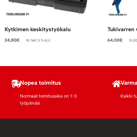
Kytkimen keskitystyökalu
Tukivarren
24,80
€
64,00
€
19,76
€
0 % ALV
51,0
Lisää ostoskoriin
Lisää ostosko
Nopea toimitus
Varma
Normaali toimitusaika on 1-3
Kaikki t
työpäivää