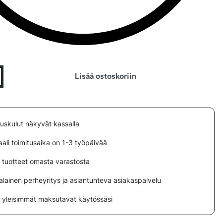
Lisää ostoskoriin
tuskulut näkyvät kassalla
ali toimitusaika on 1-3 työpäivää
i tuotteet omasta varastosta
lainen perheyritys ja asiantunteva asiakaspalvelu
i yleisimmät maksutavat käytössäsi