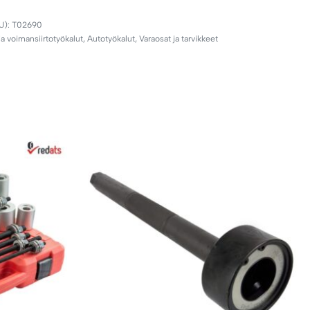
T02690
ja voimansiirtotyökalut
,
Autotyökalut
,
Varaosat ja tarvikkeet