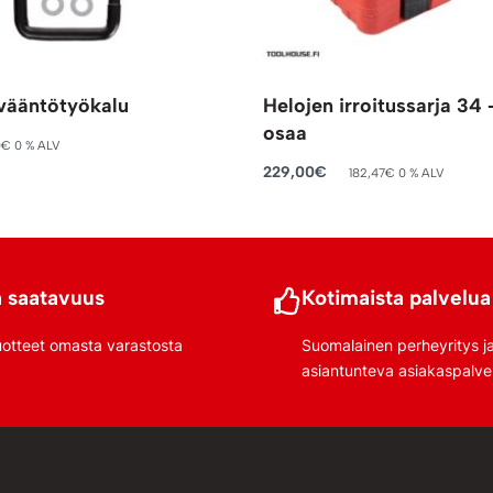
 vääntötyökalu
Helojen irroitussarja 3
osaa
0
€
0 % ALV
riin
229,00
€
182,47
€
0 % ALV
Lisää ostoskoriin
 saatavuus
Kotimaista palvelua
uotteet omasta varastosta
Suomalainen perheyritys j
asiantunteva asiakaspalve